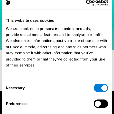
This website uses cookies
We use cookies to personalise content and ads, to
provide social media features and to analyse our traffic.
We also share information about your use of our site with
our social media, advertising and analytics partners who
may combine it with other information that you’ve
Riferimenti
provided to them or that they’ve collected from your use
Simon, J. R., and Wolf, J. D. (1963). Choice reaction times as a
of their services.
function of angular stimulus-response correspondence and age.
Ergonomics, 6, 99–105.
Consent
Necessary
Selection
Preferences