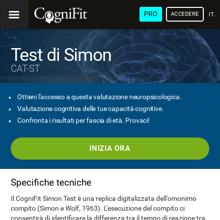
PRO
ACCEDERE
ITA
Test di Simon
CAT-ST
Ottieni l'accesso a questa valutazione neuropsicologica.
Valutazione cognitiva delle tue capacità cognitive.
Confronta i risultati per fascia di età. Provaci!
INIZIA ORA
Specifiche tecniche
Il CogniFit Simon Test è una replica digitalizzata dell'omonimo
compito (Simon e Wolf, 1963). L'esecuzione del compito ci
consentirà di identificare la differenza tra il tempo di reazione tra