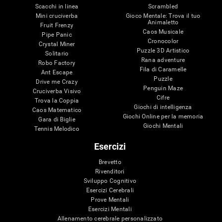
Scacchi in linea
Scrambled
Mini cruciverba
Gioco Mentale: Trova il tuo
Animaletto
Fruit Frenzy
Caos Musicale
Pipe Panic
Cronocolor
Crystal Miner
Puzzle 3D Artistico
Solitario
Rana adventure
Robo Factory
Fila di Caramelle
Ant Escape
Puzzle
Drive me Crazy
Penguin Maze
Cruciverba Visivo
Cifre
Trova la Coppia
Giochi di intelligenza
Caos Matematico
Giochi Online per la memoria
Gara di Biglie
Giochi Mentali
Tennis Melodico
Esercizi
Brevetto
Rivenditori
Sviluppo Cognitivo
Esercizi Cerebrali
Prove Mentali
Esercizi Mentali
Allenamento cerebrale personalizzato