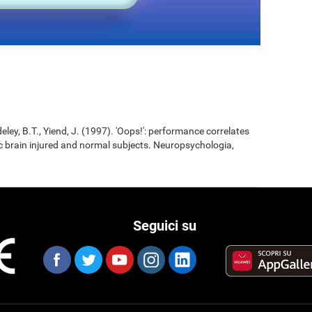
eley, B.T., Yiend, J. (1997). 'Oops!': performance correlates
ic brain injured and normal subjects. Neuropsychologia,
Seguici su