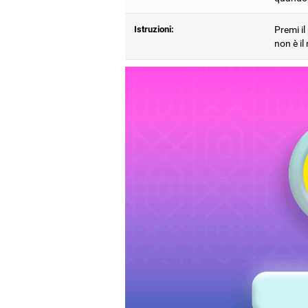
Istruzioni:
Premi il
non è il