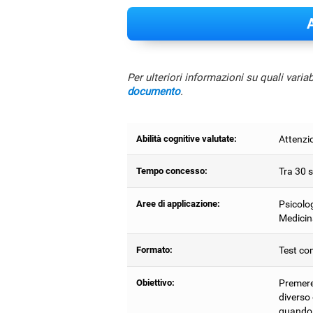
A
Per ulteriori informazioni su quali varia
documento
.
Abilità cognitive valutate:
Attenzi
Tempo concesso:
Tra 30 s
Aree di applicazione:
Psicolog
Medicin
Formato:
Test com
Obiettivo:
Premere
diverso 
quando 