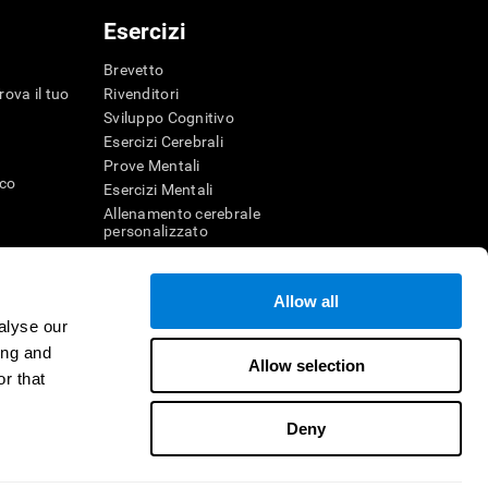
Esercizi
Brevetto
rova il tuo
Rivenditori
Sviluppo Cognitivo
Esercizi Cerebrali
Prove Mentali
ico
Esercizi Mentali
Allenamento cerebrale
personalizzato
Esercizio Mentale
Divertenti giochi di matematica
Allow all
Comprensione della lettura
alyse our
genza
Bambini dotati
r la memoria
Battaglie cerebrali
ing and
Allow selection
Test QI
r that
Deny
itore
Contattaci
Aiuto
Dichiarazione di accessibilità