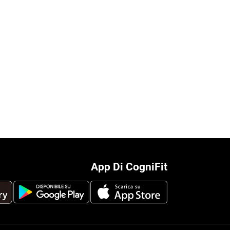
App Di CogniFit