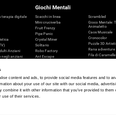
Giochi Mentali
 terapia digitale
Scacchi in linea
Scrambled
Mini cruciverba
Gioco Mentale: T
Animaletto
Fruit Frenzy
Caos Musicale
Pipe Panic
Cronocolor
istica
Crystal Miner
Puzzle 3D Artist
iTV)
Solitario
Rana adventure
ulti Anziani
Robo Factory
Fila di Caramelle
 negli anziani
Ant Escape
Puzzle
ematica
Drive me Crazy
Penguin Maze
G4D
Cruciverba Visivo
s
Cifre
Trova la Coppia
ise content and ads, to provide social media features and to an
Giochi di intelli
Caos Matematico
Giochi Online pe
rmation about your use of our site with our social media, advertis
Gara di Biglie
Giochi Mentali
 combine it with other information that you’ve provided to them o
Tennis Melodico
 use of their services.
tione
CogniFit Newsroom
Media Kit
Diventare un affiliato
Diventa un rivend