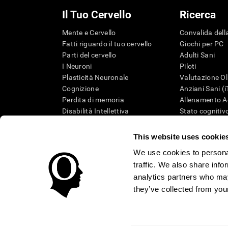
Il Tuo Cervello
Ricerca
Mente e Cervello
Convalida della
Fatti riguardo il tuo cervello
Giochi per PC
Parti del cervello
Adulti Sani
I Neuroni
Piloti
Plasticità Neuronale
Valutazione Ol
Cognizione
Anziani Sani (
Perdita di memoria
Allenamento Ad
Disabilità Intellettiva
Stato cognitivo
Funzioni cerebrali
Revisione sist
Percezione
Tassonomia S
This website uses cookie
Attenzione
We use cookies to personal
traffic. We also share info
analytics partners who may
they’ve collected from your
Condizioni d'Uso
Informativa sulla privacy
Team di Ges
Centro di Fiducia