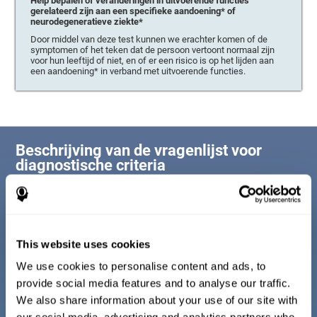
Help bepalen of veranderingen in uitvoerende functies
gerelateerd zijn aan een specifieke aandoening* of
neurodegeneratieve ziekte*
Door middel van deze test kunnen we erachter komen of de
symptomen of het teken dat de persoon vertoont normaal zijn
voor hun leeftijd of niet, en of er een risico is op het lijden aan
een aandoening* in verband met uitvoerende functies.
Beschrijving van de vragenlijst voor
diagnostische criteria
Het welzijn van een persoon is gekoppeld aan drie fundamentele pijlers
van ons leven (sociaal welzijn, lichamelijk welzijn en psychologisch
welzijn). Om te bevestigen dat een persoon in goede gezondheid is, is
het essentieel dat er geen onverwachte verandering is op deze
belangrijke gebieden. Om deze reden voert deze redeneringstest een
This website uses cookies
voor leeftijd gecorrigeerde vragenlijst uit waarin deze drie delen worden
geanalyseerd.
We use cookies to personalise content and ads, to
provide social media features and to analyse our traffic.
We also share information about your use of our site with
Diagnostische criteria voor kinderen tussen 7 en
17 jaar