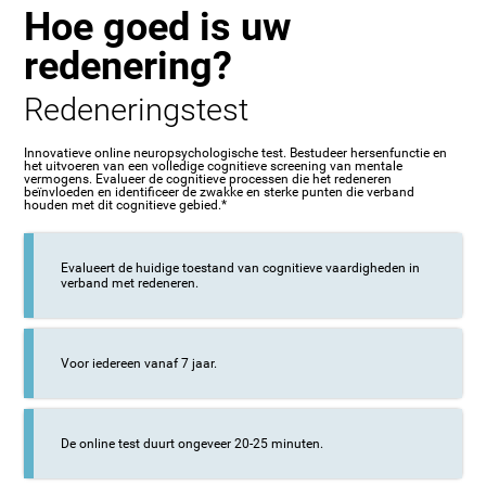
Hoe goed is uw
redenering?
Redeneringstest
Innovatieve online neuropsychologische test. Bestudeer hersenfunctie en
het uitvoeren van een volledige cognitieve screening van mentale
vermogens. Evalueer de cognitieve processen die het redeneren
beïnvloeden en identificeer de zwakke en sterke punten die verband
houden met dit cognitieve gebied.*
Evalueert de huidige toestand van cognitieve vaardigheden in
verband met redeneren.
Voor iedereen vanaf 7 jaar.
De online test duurt ongeveer 20-25 minuten.