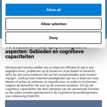
en geheugenprocessen) en sociaal welzijn (het onderhouden
van gezonde, lonende relaties met de mensen om ons heen). De
Allow all
vragen die elk gebied vertegenwoordigen zijn aangepast aan de
dagelijkse ervaringen van volwassenen en senioren in deze
leeftijdsgroep.
Allow selection
Deny
Te evalueren neuropsychologische
aspecten: Gebieden en cognitieve
capaciteiten
Uitvoerende functies stellen ons in staat om efficiënt te zijn in ons
dagelijks leven, problemen op te lossen en onze doelen te bereiken,
zelfs als dat soms betekent dat we het oorspronkelijke plan moeten
wijzigen. Dankzij onze redeneervaardigheden zijn we in staat om onze
ideeën of acties te relateren, te classificeren, te orden en te plannen
volgens de behoeften die zich op dit moment voordoen. Dit zijn de
cognitieve capaciteiten die deel uitmaken van de uitvoerende functies
en die zullen worden geëvalueerd in de Cognitieve beoordelingsreeks
voor redenering (CAB-RS):