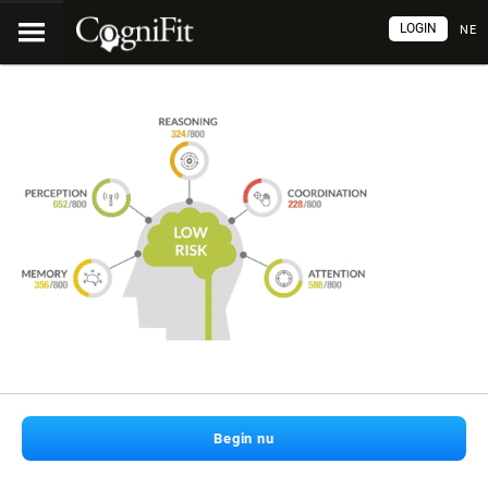
LOGIN
NE
Begin nu