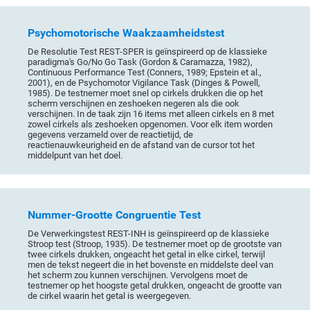
Psychomotorische Waakzaamheidstest
De Resolutie Test REST-SPER is geïnspireerd op de klassieke
paradigma's Go/No Go Task (Gordon & Caramazza, 1982),
Continuous Performance Test (Conners, 1989; Epstein et al.,
2001), en de Psychomotor Vigilance Task (Dinges & Powell,
1985). De testnemer moet snel op cirkels drukken die op het
scherm verschijnen en zeshoeken negeren als die ook
verschijnen. In de taak zijn 16 items met alleen cirkels en 8 met
zowel cirkels als zeshoeken opgenomen. Voor elk item worden
gegevens verzameld over de reactietijd, de
reactienauwkeurigheid en de afstand van de cursor tot het
middelpunt van het doel.
Nummer-Grootte Congruentie Test
De Verwerkingstest REST-INH is geïnspireerd op de klassieke
Stroop test (Stroop, 1935). De testnemer moet op de grootste van
twee cirkels drukken, ongeacht het getal in elke cirkel, terwijl
men de tekst negeert die in het bovenste en middelste deel van
het scherm zou kunnen verschijnen. Vervolgens moet de
testnemer op het hoogste getal drukken, ongeacht de grootte van
de cirkel waarin het getal is weergegeven.