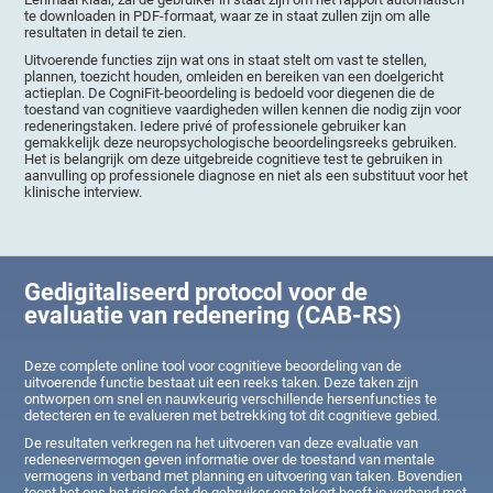
te downloaden in PDF-formaat, waar ze in staat zullen zijn om alle
resultaten in detail te zien.
Uitvoerende functies zijn wat ons in staat stelt om vast te stellen,
plannen, toezicht houden, omleiden en bereiken van een doelgericht
actieplan. De CogniFit-beoordeling is bedoeld voor diegenen die de
toestand van cognitieve vaardigheden willen kennen die nodig zijn voor
redeneringstaken. Iedere privé of professionele gebruiker kan
gemakkelijk deze neuropsychologische beoordelingsreeks gebruiken.
Het is belangrijk om deze uitgebreide cognitieve test te gebruiken in
aanvulling op professionele diagnose en niet als een substituut voor het
klinische interview.
Gedigitaliseerd protocol voor de
evaluatie van redenering (CAB-RS)
Deze complete online tool voor cognitieve beoordeling van de
uitvoerende functie bestaat uit een reeks taken. Deze taken zijn
ontworpen om snel en nauwkeurig verschillende hersenfuncties te
detecteren en te evalueren met betrekking tot dit cognitieve gebied.
De resultaten verkregen na het uitvoeren van deze evaluatie van
redeneervermogen geven informatie over de toestand van mentale
vermogens in verband met planning en uitvoering van taken. Bovendien
toont het ons het risico dat de gebruiker een tekort heeft in verband met