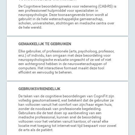
De Cognitieve beoordelingsreeks voor redenering (CAB-RS) is
een professioneel hulpmiddel voor specialisten in
neuropsychologie. Deze toonaangevende bron wordt al
gebruikt in de hele wetenschappelijke gemeenschap,
scholen, universiteiten, stichtingen en medische centra over
de hele wereld.
GEMAKKELIJK TE GEBRUIKEN
Elke gebruiker, of professionele (arts, psycholoog, professor,
enz.) of individu, kan omgaan met deze beoordeling voor
neuropsychologische evaluatie ongeacht of ze wel of niet
een achtergrond hebben in de neurowetenschappen of
computers. Het interactieve formaat maakt deze tool
efficiënt en eenvoudig te beheren.
GEBRUIKSVRIENDELIJK
De taken van de cognitieve beoordelingen van CogniFit zijn
volledig geautomatiseerd, wat betekent dat de gebruiker ze
kan voltooien vanuit het comfort van zijn/haar eigen huis,
zonder de noodzaak van professionele begeleiding.
Gebruikers die de test doen op aanbeveling van een
medische professional, kunnen snel de beoordeling
voltooien voor het verlaten vanuit kantoor, of vanaf elke
locatie met toegang tot internet-wat tijd bespaart voor zowel
de arts als de patiënt.