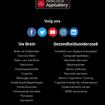
Volg ons
Uw Brein
Gezondheidsonderzoek
Brein en Gedachten
Validatie van digitale therapieën
Over Uw Brein
Computerspelletjes
Delen van het Brein
Gezonde senioren
Neuronen
Marinepiloten
Hersenplasticiteit
Senior wellness
Cognitie
Gezonde senioren
Geheugenverlies
Senior Cognitieve Training
Intellectuele Beperkingen
Cognitieve staat bij volwassenen
Hersenfuncties
Systematische review
Uitvoerende functies
SG4D taxonomie
Perceptie
Aandacht