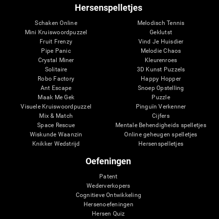
Hersenspelletjes
Schaken Online
Melodisch Tennis
Mini Kruiswoordpuzzel
Geklutst
Fruit Frenzy
Vind Je Huisdier
Pipe Panic
Melodie Chaos
Crystal Miner
Kleurenroes
Solitaire
3D Kunst Puzzels
Robo Factory
Happy Hopper
Ant Escape
Snoep Opstelling
Maak Me Gek
Puzzle
Visuele Kruiswoordpuzzel
Pinguïn Verkenner
Mix & Match
Cijfers
Space Rescue
Mentale Behendigheids spelletjes
Wiskunde Waanzin
Online geheugen spelletjes
Knikker Wedstrijd
Hersenspelletjes
Oefeningen
Patent
Wederverkopers
Cognitieve Ontwikkeling
Hersenoefeningen
Hersen Quiz