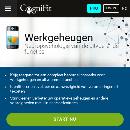
PRO
LOGIN
NED
Werkgeheugen
Neuropsychologie van de uitvoerende
functies
Krijg toegang tot een compleet beoordelingsreeks voor
werkgeheugen en uitvoerende functies
Identificeer en evalueer de aanwezigheid van veranderingen of
tekorten
Stimuleer en verbeter uw operatieve geheugen en andere
vaardigheden met klinische oefeningen
START NU