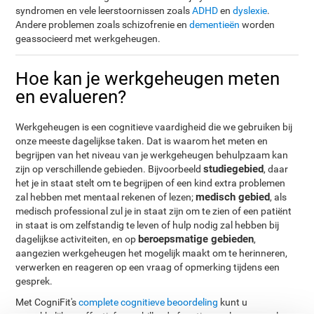
syndromen en vele leerstoornissen zoals
ADHD
en
dyslexie
.
Andere problemen zoals schizofrenie en
dementieën
worden
geassocieerd met werkgeheugen.
Hoe kan je werkgeheugen meten
en evalueren?
Werkgeheugen is een cognitieve vaardigheid die we gebruiken bij
onze meeste dagelijkse taken. Dat is waarom het meten en
begrijpen van het niveau van je werkgeheugen behulpzaam kan
studiegebied
zijn op verschillende gebieden. Bijvoorbeeld
, daar
het je in staat stelt om te begrijpen of een kind extra problemen
medisch gebied
zal hebben met mentaal rekenen of lezen;
, als
medisch professional zul je in staat zijn om te zien of een patiënt
in staat is om zelfstandig te leven of hulp nodig zal hebben bij
beroepsmatige gebieden
dagelijkse activiteiten, en op
,
aangezien werkgeheugen het mogelijk maakt om te herinneren,
verwerken en reageren op een vraag of opmerking tijdens een
gesprek.
Met CogniFit's
complete cognitieve beoordeling
kunt u