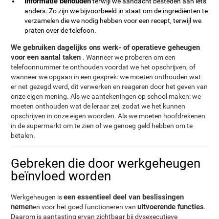
Informatie behouden
terwijl we aandacht besteden aan iets
anders. Zo zijn we bijvoorbeeld in staat om de ingrediënten te
verzamelen die we nodig hebben voor een recept, terwijl we
praten over de telefoon.
We gebruiken dagelijks ons werk- of operatieve geheugen
voor een aantal taken
. Wanneer we proberen om een
telefoonnummer te onthouden voordat we het opschrijven, of
wanneer we opgaan in een gesprek: we moeten onthouden wat
er net gezegd werd, dit verwerken en reageren door het geven van
onze eigen mening. Als we aantekeningen op school maken: we
moeten onthouden wat de leraar zei, zodat we het kunnen
opschrijven in onze eigen woorden. Als we moeten hoofdrekenen
in de supermarkt om te zien of we genoeg geld hebben om te
betalen.
Gebreken die door werkgeheugen
beïnvloed worden
een essentieel deel van beslissingen
Werkgeheugen is
nemen
uitvoerende functies
en voor het goed functioneren van
.
Daarom is aantasting ervan zichtbaar bij dysexecutieve