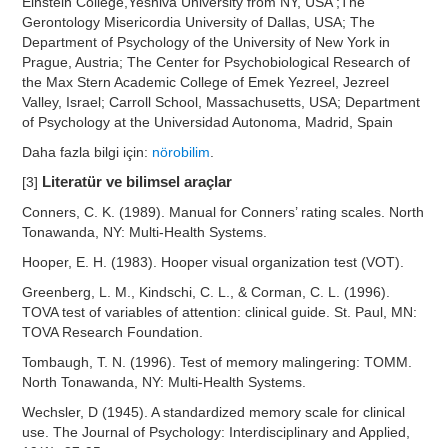
Einstein College,Yeshiva University from NY, USA ;The
Gerontology Misericordia University of Dallas, USA; The
Department of Psychology of the University of New York in
Prague, Austria; The Center for Psychobiological Research of
the Max Stern Academic College of Emek Yezreel, Jezreel
Valley, Israel; Carroll School, Massachusetts, USA; Department
of Psychology at the Universidad Autonoma, Madrid, Spain
Daha fazla bilgi için:
nörobilim
.
[3]
Literatür ve bilimsel araçlar
Conners, C. K. (1989). Manual for Conners’ rating scales. North
Tonawanda, NY: Multi-Health Systems.
Hooper, E. H. (1983). Hooper visual organization test (VOT).
Greenberg, L. M., Kindschi, C. L., & Corman, C. L. (1996).
TOVA test of variables of attention: clinical guide. St. Paul, MN:
TOVA Research Foundation.
Tombaugh, T. N. (1996). Test of memory malingering: TOMM.
North Tonawanda, NY: Multi-Health Systems.
Wechsler, D (1945). A standardized memory scale for clinical
use. The Journal of Psychology: Interdisciplinary and Applied,