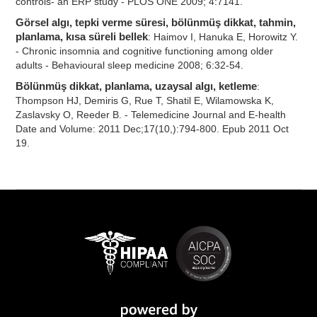
controls- an ERP study - PLOS ONE 2009; 4:7141.
Görsel algı, tepki verme süresi, bölünmüş dikkat, tahmin,
planlama, kısa süreli bellek
: Haimov I, Hanuka E, Horowitz Y.
- Chronic insomnia and cognitive functioning among older
adults - Behavioural sleep medicine 2008; 6:32-54.
Bölünmüş dikkat, planlama, uzaysal algı, ketleme
:
Thompson HJ, Demiris G, Rue T, Shatil E, Wilamowska K,
Zaslavsky O, Reeder B. - Telemedicine Journal and E-health
Date and Volume: 2011 Dec;17(10,):794-800. Epub 2011 Oct
19.