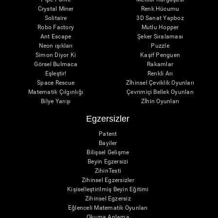
Crystal Miner
Renk Hücumu
Solitaire
3D Sanat Yapboz
Robo Factory
Mutlu Hopper
Ant Escape
Şeker Sıralaması
Neon ışıkları
Puzzle
Simon Diyor Ki
Kaşif Penguen
Görsel Bulmaca
Rakamlar
Eşleştir!
Renkli Arı
Space Rescue
Zİhinsel Çeviklik Oyunları
Matematik Çılgınlığı
Çevrimiçi Bellek Oyunları
Bilye Yarışı
Zİhin Oyunları
Egzersizler
Patent
Bayiler
Bilişsel Gelişme
Beyin Egzersizi
ZihinTesti
Zihinsel Egzersizler
Kişiselleştirilmiş Beyin Eğitimi
Zihinsel Egzersiz
Eğlenceli Matematik Oyunları
Okuma Anlama