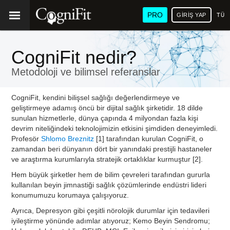
PRO
GIRIŞ YAP
TÜR
CogniFit nedir?
Metodoloji ve bilimsel referanslar
CogniFit, kendini bilişsel sağlığı değerlendirmeye ve
geliştirmeye adamış öncü bir dijital sağlık şirketidir. 18 dilde
sunulan hizmetlerle, dünya çapında 4 milyondan fazla kişi
devrim niteliğindeki teknolojimizin etkisini şimdiden deneyimledi.
Profesör
Shlomo Breznitz
[1] tarafından kurulan CogniFit, o
zamandan beri dünyanın dört bir yanındaki prestijli hastaneler
ve araştırma kurumlarıyla stratejik ortaklıklar kurmuştur [2].
Hem büyük şirketler hem de bilim çevreleri tarafından gururla
kullanılan beyin jimnastiği sağlık çözümlerinde endüstri lideri
konumumuzu korumaya çalışıyoruz.
Ayrıca, Depresyon gibi çeşitli nörolojik durumlar için tedavileri
iyileştirme yönünde adımlar atıyoruz; Kemo Beyin Sendromu;