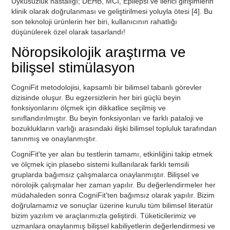
Uykusuzluk hastalığı; DEHB, MCI, Epilepsi ve ilerici girişimlerin
klinik olarak doğrulanması ve geliştirilmesi yoluyla ötesi [4]. Bu
son teknoloji ürünlerin her biri, kullanıcının rahatlığı
düşünülerek özel olarak tasarlandı!
Nöropsikolojik araştırma ve
bilişsel stimülasyon
CogniFit metodolojisi, kapsamlı bir bilimsel tabanlı görevler
dizisinde oluşur. Bu egzersizlerin her biri güçlü beyin
fonksiyonlarını ölçmek için dikkatlice seçilmiş ve
sınıflandırılmıştır. Bu beyin fonksiyonları ve farklı pataloji ve
bozuklukların varlığı arasındaki ilişki bilimsel topluluk tarafından
tanınmış ve onaylanmıştır.
CogniFit'te yer alan bu testlerin tamamı, etkinliğini takip etmek
ve ölçmek için plasebo sistemi kullanılarak farklı temsili
gruplarda bağımsız çalışmalarca onaylanmıştır. Bilişsel ve
nörolojik çalışmalar her zaman yapılır. Bu değerlendirmeler her
müdahaleden sonra CogniFit'ten bağımsız olarak yapılır. Bizim
doğrulamamız ve sonuçlar üzerine kurulu tüm bilimsel literatür
bizim yazılım ve araçlarımızla geliştirdi. Tüketicilerimiz ve
uzmanlara onaylanmış bilişsel kabiliyetlerin değerlendirmesi ve