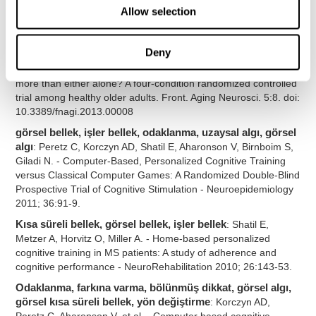
Adults with Insomnia. PLOS ONE 8(4): e61390.
Allow selection
doi:10.1371/journal.pone.0061390
El-göz koordinasyonu, görsel bellek, işlem hızı, görsel
Deny
tarama, adlandırma
:Shatil E (2013). Does combined cognitive
training and physical activity training enhance cognitive abilities
more than either alone? A four-condition randomized controlled
trial among healthy older adults. Front. Aging Neurosci. 5:8. doi:
10.3389/fnagi.2013.00008
görsel bellek, işler bellek, odaklanma, uzaysal algı, görsel
algı
: Peretz C, Korczyn AD, Shatil E, Aharonson V, Birnboim S,
Giladi N. - Computer-Based, Personalized Cognitive Training
versus Classical Computer Games: A Randomized Double-Blind
Prospective Trial of Cognitive Stimulation - Neuroepidemiology
2011; 36:91-9.
Kısa süreli bellek, görsel bellek, işler bellek
: Shatil E,
Metzer A, Horvitz O, Miller A. - Home-based personalized
cognitive training in MS patients: A study of adherence and
cognitive performance - NeuroRehabilitation 2010; 26:143-53.
Odaklanma, farkına varma, bölünmüş dikkat, görsel algı,
görsel kısa süreli bellek, yön değiştirme
: Korczyn AD,