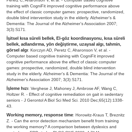
Peretz C, Aharonson V, et al. - Computer based cognitive
training with CogniFit improved cognitive performance above
the effect of classic computer games: prospective, randomized,
double blind intervention study in the elderly. Alzheimer's &
Dementia: The Journal of the Alzheimer's Association 2007;
3(3):S171.
İşitsel kısa süreli bellek, El-göz koordinasyonu, kısa süreli
bellek, adlandırma, yön değiştirme, uzaysal algı, tahmin,
görsel algı
: Korczyn AD, Peretz C, Aharonson V, et al. -
Computer based cognitive training with CogniFit improved
cognitive performance above the effect of classic computer
games: prospective, randomized, double blind intervention
study in the elderly. Alzheimer's & Dementia: The Journal of the
Alzheimer's Association 2007; 3(3):S171.
İşleme hızı
: Verghese J, Mahoney J, Ambrose AF, Wang C,
Holtzer R. - Effect of cognitive remediation on gait in sedentary
seniors - J Gerontol A Biol Sci Med Sci. 2010 Dec;65(12):1338-
43.
Working memory, response time
: Horowitz-Kraus T, Breznitz
Z. - Can the error detection mechanism benefit from training
the working memory? A comparison between dyslexics and