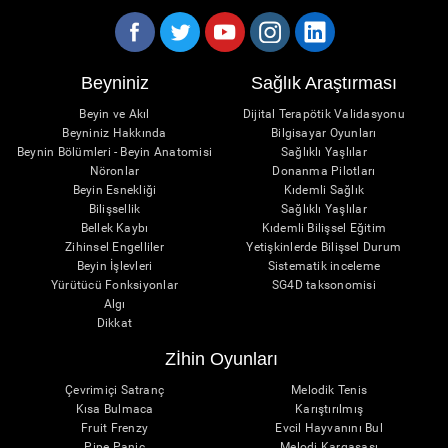
Beyniniz
Sağlık Araştırması
Beyin ve Akıl
Dijital Terapötik Validasyonu
Beyniniz Hakkında
Bilgisayar Oyunları
Beynin Bölümleri - Beyin Anatomisi
Sağlıklı Yaşlılar
Nöronlar
Donanma Pilotları
Beyin Esnekliği
Kıdemli Sağlık
Bilişsellik
Sağlıklı Yaşlılar
Bellek Kaybı
Kıdemli Bilişsel Eğitim
Zihinsel Engelliler
Yetişkinlerde Bilişsel Durum
Beyin İşlevleri
Sistematik inceleme
Yürütücü Fonksiyonlar
SG4D taksonomisi
Algı
Dikkat
Zİhin Oyunları
Çevrimiçi Satranç
Melodik Tenis
Kısa Bulmaca
Karıştırılmış
Fruit Frenzy
Evcil Hayvanını Bul
Pipe Panic
Melodi Kargaşası