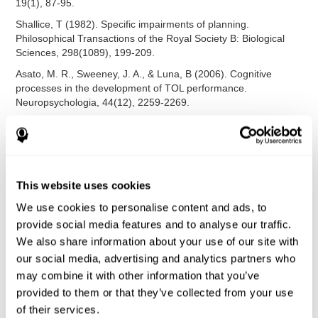
19(1), 87-95.
Shallice, T (1982). Specific impairments of planning.
Philosophical Transactions of the Royal Society B: Biological
Sciences, 298(1089), 199-209.
Asato, M. R., Sweeney, J. A., & Luna, B (2006). Cognitive
processes in the development of TOL performance.
Neuropsychologia, 44(12), 2259-2269.
Korkman, M., Kirk, U., & Kemp, S (1998). NEPSY: A
developmental neuropsychological assessment. Psychological
Corporation.
Korkman, M., Kirk, U., & Kemp, S (1998). Manual for the
This website uses cookies
NEPSY. San Antonio, TX: Psychological corporation.
We use cookies to personalise content and ads, to
Stroop, J. R (1935). Studies of interference in serial verbal
reactions. Journal of experimental psychology, 18(6), 643.
provide social media features and to analyse our traffic.
We also share information about your use of our site with
Heaton, R. K. (1981). A manual for the Wisconsin card sorting
our social media, advertising and analytics partners who
test. Western Psychological Services.
may combine it with other information that you’ve
Tsotsos, L. E., Roggeveen, A. B., Sekuler, A. B., Vrkljan, B. H., &
provided to them or that they’ve collected from your use
Bennett, P. J. (2010). The effects of practice in a useful field of
view task on driving performance. Journal of Vision, 10(7), 152-
of their services.