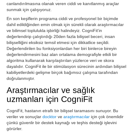
canlandırılmasına olanak veren ciddi ve kanıtlanmış araçlar
sunmak için çalışıyoruz.
En son keşiflerin programa ciddi ve profesyonel bir biçimde
dahil edildiğinden emin olmak için sürekli olarak araştırmacılar
ve bilimsel toplulukla işbirliği halindeyiz. CogniFit'in
değerlendirip çalıştırdığı 20den fazla bilişsel beceri, insan
bilişselliğini eksiksiz temsil etmesi için dikkatlice seçildi.
Değerlendirilen bu fonksiyonlardan her biri binlerce bireyin
değerlendirmesini baz alan ortalama demografiyle etkili bir
algoritma kullanarak karşılaştırılan yüzlerce veri ve skora
dayalıdır. CogniFit ile bir stimülasyon sürecinin ardından bilişsel
kabiliyetlerdeki gelişme birçok bağımsız çalışma tarafından
doğrulanmıştır.
Araştırmacılar ve sağlık
uzmanları için CogniFit
CogniFit, hastanın etraflı bir bilişsel taramasını sunuyor. Bu
veriler ve sonuçlar
docktor
ve
araştırmacılar
için çok önemlidir
çünkü güvenlir bir destek kaynağı ve teşhis desteği işlevini
görürler.