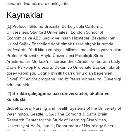
alınarak dinamik olarak birleştirilir .
Kaynaklar
[1] Profesör Shlomo Breznitz, Berkely'deki California
Üniversitesi, Stanford Üniversitesi, London School of
Economics ve ABD Sağlık ve İnsan Hizmetleri Bakanlığı'nın
Ulusal Sağlık Enstitüleri dahil olmak üzere birçok kurumda
profesördü. Yedi kitap ve birçok bilimsel makalenin yazarı olan
Profesör Breznitz, Hayfa Üniversitesi Psikolojik Stres
Araştırmaları Merkezi'nin kurucu direktörüdür ve burada Lady
Davis Psikoloji Profesörü, Dekan ve Üniversite Başkanı olarak
görev yapmıştır. CogniFit'in ilk ticari ürünü olan beğenilen
DriveFit™ eğitim programı, İngiliz Prens Michael Yol Güvenliği
ödülünü aldı.
[2]
Birlikte çalıştığımız bazı üniversiteler, okullar ve
kuruluşlar
:
Biobehavioral Nursing and Health Systems of the University of
Washington, Seattle, USA ; The Edmond J. Safra Brain
Research Center for the Study of Learning Disabilities,
University of Haifa, Israel ; Department of Neurology Albert