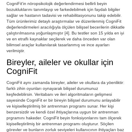
CogniFit'in nöropsikolojik değerlendirmesi bellirli beyin
bozukluklarını tanımlayıp ve farkedebilmek için faydalı bilgiler
sağlar ve hastanın tadavisi ve rehabilitasyonunu takip edebilir.
Tüm ürünlerimiz detaylı araştırmalar ve düzenlenmiş CogniFit
değerlendirmeleri aracılığıyla ölçülen bilişsel becerilerin dikkatle
çalıştırılmasına yoğunlaşmıştır [4]. Bu testler son 15 yılda en iyi
ve en etraflı kaynaklar seçilerek ve daha önceden var olan
bilimsel araçlar kullanılarak tasarlanmış ve ince ayarları
verilmiştir.
Bireyler, aileler ve okullar için
CogniFit
CogniFit aynı zamanda bireyler, aileler ve okullara da yöenliktir:
farklı zihin oyunları oynayarak bilişsel durumunuz
keşfedeblirsin. Veritabanı ve ileri algoritmaların gelişmesi
sayesinde CogniFit er bir bireyin bilişsel durumunu anlayabilir
ve kişiselleştirilmiş bir antrenman programı sunar. Her kişi
benzersizdir ve kendi özel ihtiyaçlarına uygun bir antrenman
prgramını hakeder. CogniFit beyin fonksiyonlarını tam ölçerek
kişiselleştirilmiş bir antrenman programı oluşturur. Söçilen
görevler ve bunların zorluk seviyeleri kullanıcının ihtiyaçları baz