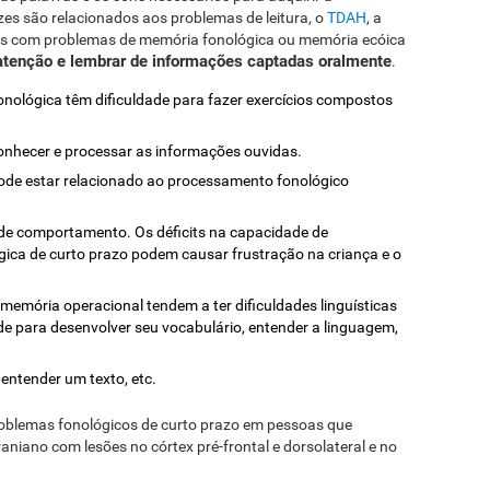
zes são relacionados aos problemas de leitura, o
TDAH
, a
ças com problemas de memória fonológica ou memória ecóica
 atenção e lembrar de informações captadas oralmente
.
onológica têm dificuldade para fazer exercícios compostos
onhecer e processar as informações ouvidas.
ode estar relacionado ao processamento fonológico
e comportamento. Os déficits na capacidade de
ca de curto prazo podem causar frustração na criança e o
memória operacional tendem a ter dificuldades linguísticas
ade para desenvolver seu vocabulário, entender a linguagem,
 entender um texto, etc.
oblemas fonológicos de curto prazo em pessoas que
aniano com lesões no córtex pré-frontal e dorsolateral e no