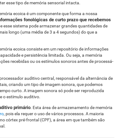
r esse tipo de memória sensorial intacta.
memória ecoica é um componente que forma a nossa
nformações fonológicas de curto prazo que recebemos
ue esse sistema pode armazenar grandes quantidades de
ais longo (uma média de 3 a 4 segundos) do que a
emória ecoica consiste em um repositório de informações
apacidade e persistência limitada. Ou seja, a memória
ações recebidas ou os estímulos sonoros antes de processá-
rocessador auditivo central, responsável da alternância de
ntais, criando um tipo de imagem sonora, que podemos
tempo curto. A imagem sonora só pode ser reproduzida
 o estímulo auditivo.
uditivo primário
. Esta área de armazenamento de memória
ro
, pois ela requer o uso de vários processos. A maioria
 no córtex pré-frontal (CPF), a área em que também são
al.