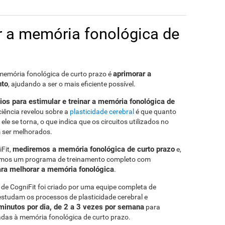
r a memória fonológica de
aprimorar a
memória fonológica de curto prazo é
nto
, ajudando a ser o mais eficiente possível.
ios para estimular e treinar a memória fonológica de
iência revelou sobre a
plasticidade cerebral
é que quanto
le se torna, o que indica que os circuitos utilizados no
ser melhorados.
mediremos a memória fonológica de curto prazo
Fit,
e,
remos um programa de treinamento completo com
ara melhorar a memória fonológica
.
de CogniFit foi criado por uma equipe completa de
estudam os processos de plasticidade cerebral e
minutos por dia, de 2 a 3 vezes por semana
para
iadas à memória fonológica de curto prazo.