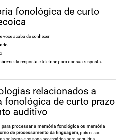
ia fonológica de curto
ecoica
e você acaba de conhecer
dado
do
bre-se da resposta e telefone para dar sua resposta.
ologias relacionados a
a fonológica de curto prazo
to auditivo
s para processar a memória fonológica ou memória
torno de processamento da linguagem
, pois essas
r as palavras e os sons necessários para adquirir a