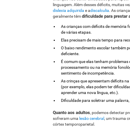
linguagem. Além desses déficits, muitas ve
dislexia adquirida
e a
discalculia
. As crian
dificuldade para prestar
geralmente têm
As crianças com déficits de memória f
de várias etapas.
Elas precisam de mais tempo para rec
O baixo rendimento escolar também p
deficiente.
É comum que elas tenham problemas d
processamento ou na memória fonológi
sentimento de incompetência.
As crinças que apresentam déficits na 
(por exemplo, elas podem ter dificuld
aprender uma nova língua, etc.).
Dificuldade para soletrar uma palavra,
Quanto aos adultos
, podemos detectar pr
sofreram uma
lesão cerebral
, um trauma cr
córtex temporoparietal.