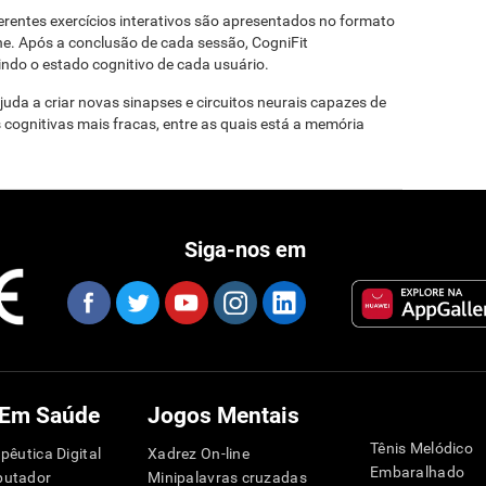
ferentes exercícios interativos são apresentados no formato
ine. Após a conclusão de cada sessão, CogniFit
indo o estado cognitivo de cada usuário.
ajuda a criar novas sinapses e circuitos neurais capazes de
 cognitivas mais fracas, entre as quais está a memória
Siga-nos em
 Em Saúde
Jogos Mentais
Tênis Melódico
pêutica Digital
Xadrez On-line
Embaralhado
putador
Minipalavras cruzadas