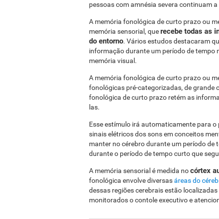
pessoas com amnésia severa continuam a te
A memória fonológica de curto prazo ou 
recebe todas as i
memória sensorial, que
do entorno
. Vários estudos destacaram q
informação durante um período de tempo m
memória visual.
A memória fonológica de curto prazo ou m
fonológicas pré-categorizadas, de grande c
fonológica de curto prazo retém as inform
las.
Esse estímulo irá automaticamente para o p
sinais elétricos dos sons em conceitos me
manter no cérebro durante um período de 
durante o período de tempo curto que segue
córtex a
A memória sensorial é medida no
fonológica envolve diversas
áreas do céreb
dessas regiões cerebrais estão localizadas
monitorados o contole executivo e atencion