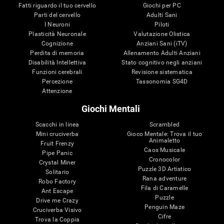
Fatti riguardo il tuo cervello
Giochi per PC
Parti del cervello
Adulti Sani
I Neuroni
Piloti
Plasticità Neuronale
Valutazione Olistica
Cognizione
Anziani Sani (iTV)
Perdita di memoria
Allenamento Adulti Anziani
Disabilità Intellettiva
Stato cognitivo negli anziani
Funzioni cerebrali
Revisione sistematica
Percezione
Tassonomia SG4D
Attenzione
Giochi Mentali
Scacchi in linea
Scrambled
Mini cruciverba
Gioco Mentale: Trova il tuo
Animaletto
Fruit Frenzy
Caos Musicale
Pipe Panic
Cronocolor
Crystal Miner
Puzzle 3D Artistico
Solitario
Rana adventure
Robo Factory
Fila di Caramelle
Ant Escape
Puzzle
Drive me Crazy
Penguin Maze
Cruciverba Visivo
Cifre
Trova la Coppia