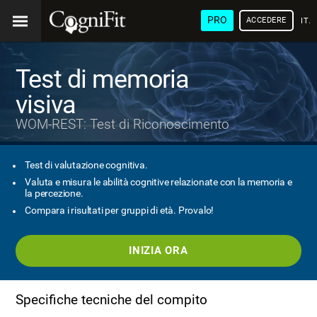
PRO
ACCEDERE
ITA
Test di memoria
visiva
WOM-REST: Test di Riconoscimento
Test di valutazione cognitiva.
Valuta e misura le abilità cognitive relazionate con la memoria e
la percezione.
Compara i risultati per gruppi di età. Provalo!
INIZIA ORA
Specifiche tecniche del compito