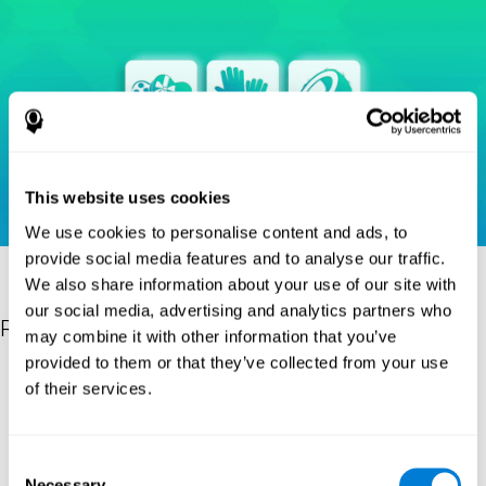
This website uses cookies
We use cookies to personalise content and ads, to
provide social media features and to analyse our traffic.
We also share information about your use of our site with
our social media, advertising and analytics partners who
Riferimenti
may combine it with other information that you’ve
provided to them or that they’ve collected from your use
Heaton, R. K. (1981). A manual for the Wisconsin card sorting
of their services.
test. Western Psychological Services.
Raven, J. C. (1936). Mental tests used in genetic studies: The
performance of related individuals on tests mainly educative and
Consent
mainly reproductive. MSc Thesis, University of London.
Necessary