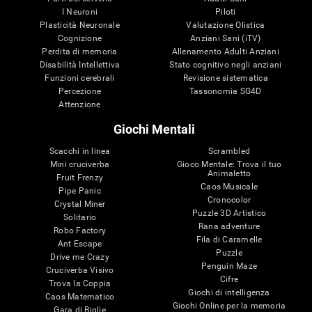
I Neuroni
Piloti
Plasticità Neuronale
Valutazione Olistica
Cognizione
Anziani Sani (iTV)
Perdita di memoria
Allenamento Adulti Anziani
Disabilità Intellettiva
Stato cognitivo negli anziani
Funzioni cerebrali
Revisione sistematica
Percezione
Tassonomia SG4D
Attenzione
Giochi Mentali
Scacchi in linea
Scrambled
Mini cruciverba
Gioco Mentale: Trova il tuo
Animaletto
Fruit Frenzy
Caos Musicale
Pipe Panic
Cronocolor
Crystal Miner
Puzzle 3D Artistico
Solitario
Rana adventure
Robo Factory
Fila di Caramelle
Ant Escape
Puzzle
Drive me Crazy
Penguin Maze
Cruciverba Visivo
Cifre
Trova la Coppia
Giochi di intelligenza
Caos Matematico
Giochi Online per la memoria
Gara di Biglie