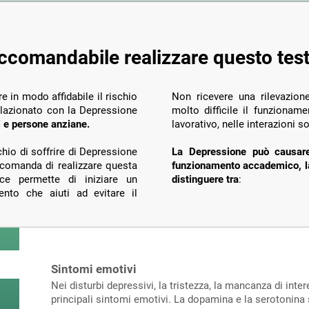
raccomandabile realizzare questo tes
e in modo affidabile il rischio
Non ricevere una rilevazion
elazionato con la Depressione
molto difficile il funzionam
ti e persone anziane.
lavorativo, nelle interazioni s
hio di soffrire di Depressione
La Depressione può causare 
ccomanda di realizzare questa
funzionamento accademico, la
oce permette di iniziare un
distinguere tra
:
nto che aiuti ad evitare il
Sintomi emotivi
Nei disturbi depressivi, la tristezza, la mancanza di int
principali sintomi emotivi. La dopamina e la serotonina 