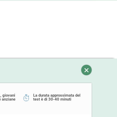
, giovani
La durata approssimata del
e anziane
test è di 30-40 minuti