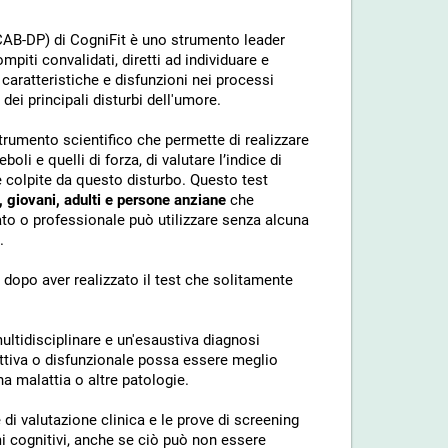
CAB-DP) di CogniFit è uno strumento leader
piti convalidati, diretti ad individuare e
caratteristiche e disfunzioni nei processi
ei principali disturbi dell'umore.
trumento scientifico che permette di realizzare
li e quelli di forza, di valutare l’indice di
e colpite da questo disturbo. Questo test
, giovani, adulti e persone anziane
che
vato o professionale può utilizzare senza alcuna
.
 dopo aver realizzato il test che solitamente
ltidisciplinare e un'esaustiva diagnosi
ttiva o disfunzionale possa essere meglio
na malattia o altre patologie.
e di valutazione clinica e le prove di screening
i cognitivi, anche se ciò può non essere