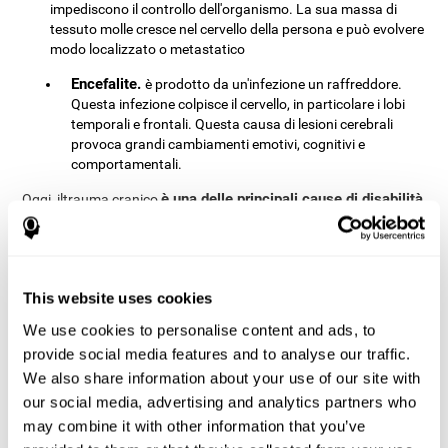
impediscono il controllo dell'organismo. La sua massa di
tessuto molle cresce nel cervello della persona e può evolvere
modo localizzato o metastatico
Encefalite.
è prodotto da un'infezione un raffreddore.
Questa infezione colpisce il cervello, in particolare i lobi
temporali e frontali. Questa causa di lesioni cerebrali
provoca grandi cambiamenti emotivi, cognitivi e
comportamentali.
è una delle principali cause di disabilità
Oggi, iltrauma cranico
e deficit cognitivo,
soprattutto nei bambini e nei giovani adulti.
E 'interessante il fatto che gli uomini subiscono lesioni cerebrali
più spesso delle donne. Cause e sintomi sono molteplici a
seconda del tipo di lesione. Le cause sono cadute, incidenti
This website uses cookies
stradali, la violenza e sport.
lesioni cerebrali possono avere un impatto
Diversi
We use cookies to personalise content and ads, to
significativo sulla cognizione
e le nostre capacità cognitive.
provide social media features and to analyse our traffic.
Shaped mantenere capacità cognitive è un importante aspetto
We also share information about your use of our site with
salute del cervello e quindi, per la qualità della vita.
our social media, advertising and analytics partners who
may combine it with other information that you’ve