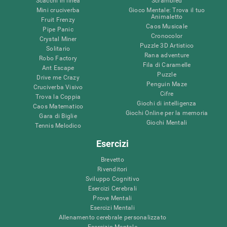
Scacchi in linea
Scrambled
Mini cruciverba
Gioco Mentale: Trova il tuo
Animaletto
Fruit Frenzy
Caos Musicale
Pipe Panic
Cronocolor
Crystal Miner
Puzzle 3D Artistico
Solitario
Rana adventure
Robo Factory
Fila di Caramelle
Ant Escape
Puzzle
Drive me Crazy
Penguin Maze
Cruciverba Visivo
Cifre
Trova la Coppia
Giochi di intelligenza
Caos Matematico
Giochi Online per la memoria
Gara di Biglie
Giochi Mentali
Tennis Melodico
Esercizi
Brevetto
Rivenditori
Sviluppo Cognitivo
Esercizi Cerebrali
Prove Mentali
Esercizi Mentali
Allenamento cerebrale personalizzato
Esercizio Mentale