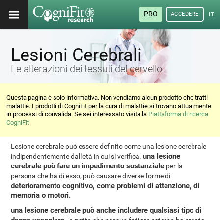
PRO
ACCEDERE
ITA
Lesioni Cerebrali
Le alterazioni dei tessuti del cervello
Questa pagina è solo informativa. Non vendiamo alcun prodotto che tratti
malattie. I prodotti di CogniFit per la cura di malattie si trovano attualmente
in processi di convalida. Se sei interessato visita la
Piattaforma di ricerca
CogniFit
Lesione cerebrale può essere definito come una lesione cerebrale
una lesione
indipendentemente dall'età in cui si verifica.
cerebrale può fare un impedimento sostanziale
per la
persona che ha di esso, può causare diverse forme di
deterioramento cognitivo, come problemi di attenzione, di
memoria o motori.
una lesione cerebrale può anche includere qualsiasi tipo di