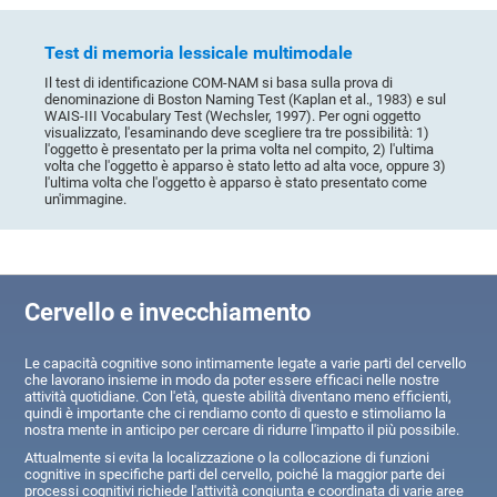
Test di memoria lessicale multimodale
Il test di identificazione COM-NAM si basa sulla prova di
denominazione di Boston Naming Test (Kaplan et al., 1983) e sul
WAIS-III Vocabulary Test (Wechsler, 1997). Per ogni oggetto
visualizzato, l'esaminando deve scegliere tra tre possibilità: 1)
l'oggetto è presentato per la prima volta nel compito, 2) l'ultima
volta che l'oggetto è apparso è stato letto ad alta voce, oppure 3)
l'ultima volta che l'oggetto è apparso è stato presentato come
un'immagine.
Cervello e invecchiamento
Le capacità cognitive sono intimamente legate a varie parti del cervello
che lavorano insieme in modo da poter essere efficaci nelle nostre
attività quotidiane. Con l'età, queste abilità diventano meno efficienti,
quindi è importante che ci rendiamo conto di questo e stimoliamo la
nostra mente in anticipo per cercare di ridurre l'impatto il più possibile.
Attualmente si evita la localizzazione o la collocazione di funzioni
cognitive in specifiche parti del cervello, poiché la maggior parte dei
processi cognitivi richiede l'attività congiunta e coordinata di varie aree