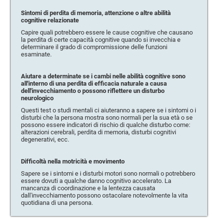
Sintomi di perdita di memoria, attenzione o altre abilità
cognitive relazionate
Capire quali potrebbero essere le cause cognitive che causano
la perdita di certe capacità cognitive quando si invecchia e
determinare il grado di compromissione delle funzioni
esaminate.
Aiutare a determinate se i cambi nelle abilità cognitive sono
all'interno di una perdita di efficacia naturale a causa
dell'invecchiamento o possono riflettere un disturbo
neurologico
Questi test o studi mentali ci aiuteranno a sapere se i sintomi o i
disturbi che la persona mostra sono normali per la sua età o se
possono essere indicatori di rischio di qualche disturbo come:
alterazioni cerebrali, perdita di memoria, disturbi cognitivi
degenerativi, ecc.
Difficoltà nella motricità e movimento
Sapere se i sintomi e i disturbi motori sono normali o potrebbero
essere dovuti a qualche danno cognitivo accelerato. La
mancanza di coordinazione e la lentezza causata
dall'invecchiamento possono ostacolare notevolmente la vita
quotidiana di una persona.