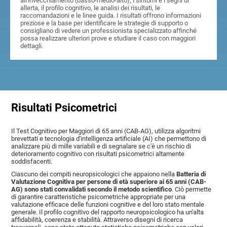
all'invecchiamento (basso-medio-alto), i sintomi e i segni di
allerta, il profilo cognitivo, le analisi dei risultati, le
raccomandazioni e le linee guida. I risultati offrono informazioni
preziose e la base per identificare le strategie di supporto o
consigliano di vedere un professionista specializzato affinché
possa realizzare ulteriori prove e studiare il caso con maggiori
dettagli.
Risultati Psicometrici
Il Test Cognitivo per Maggiori di 65 anni (CAB-AG), utilizza algoritmi
brevettati e tecnologia d'intelligenza artificiale (AI) che permettono di
analizzare più di mille variabili e di segnalare se c'è un rischio di
deterioramento cognitivo con risultati psicometrici altamente
soddisfacenti.
Ciascuno dei compiti neuropsicologici che appaiono nella
Batteria di
Valutazione Cognitiva per persone di età superiore ai 65 anni (CAB-
AG) sono stati convalidati secondo il metodo scientifico
. Ciò permette
di garantire caratteristiche psicometriche appropriate per una
valutazione efficace delle funzioni cognitive e del loro stato mentale
generale. Il profilo cognitivo del rapporto neuropsicologico ha un'alta
affidabilità, coerenza e stabilità. Attraverso disegni di ricerca