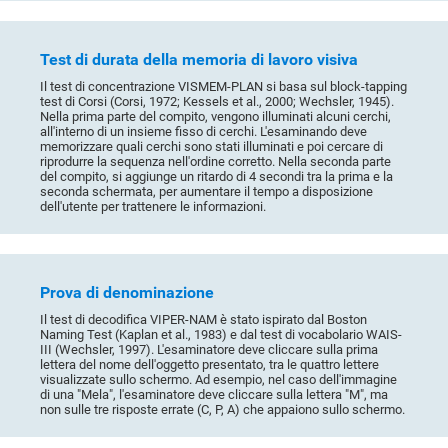
Test di durata della memoria di lavoro visiva
Il test di concentrazione VISMEM-PLAN si basa sul block-tapping
test di Corsi (Corsi, 1972; Kessels et al., 2000; Wechsler, 1945).
Nella prima parte del compito, vengono illuminati alcuni cerchi,
all'interno di un insieme fisso di cerchi. L'esaminando deve
memorizzare quali cerchi sono stati illuminati e poi cercare di
riprodurre la sequenza nell'ordine corretto. Nella seconda parte
del compito, si aggiunge un ritardo di 4 secondi tra la prima e la
seconda schermata, per aumentare il tempo a disposizione
dell'utente per trattenere le informazioni.
Prova di denominazione
Il test di decodifica VIPER-NAM è stato ispirato dal Boston
Naming Test (Kaplan et al., 1983) e dal test di vocabolario WAIS-
III (Wechsler, 1997). L'esaminatore deve cliccare sulla prima
lettera del nome dell'oggetto presentato, tra le quattro lettere
visualizzate sullo schermo. Ad esempio, nel caso dell'immagine
di una "Mela", l'esaminatore deve cliccare sulla lettera "M", ma
non sulle tre risposte errate (C, P, A) che appaiono sullo schermo.