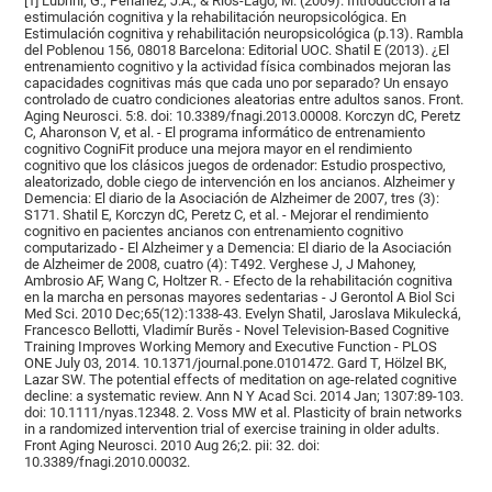
[1] Lubrini, G., Periáñez, J.A., & Ríos-Lago, M. (2009). Introducción a la
estimulación cognitiva y la rehabilitación neuropsicológica. En
Estimulación cognitiva y rehabilitación neuropsicológica (p.13). Rambla
del Poblenou 156, 08018 Barcelona: Editorial UOC. Shatil E (2013). ¿El
entrenamiento cognitivo y la actividad física combinados mejoran las
capacidades cognitivas más que cada uno por separado? Un ensayo
controlado de cuatro condiciones aleatorias entre adultos sanos. Front.
Aging Neurosci. 5:8. doi: 10.3389/fnagi.2013.00008. Korczyn dC, Peretz
C, Aharonson V, et al. - El programa informático de entrenamiento
cognitivo CogniFit produce una mejora mayor en el rendimiento
cognitivo que los clásicos juegos de ordenador: Estudio prospectivo,
aleatorizado, doble ciego de intervención en los ancianos. Alzheimer y
Demencia: El diario de la Asociación de Alzheimer de 2007, tres (3):
S171. Shatil E, Korczyn dC, Peretz C, et al. - Mejorar el rendimiento
cognitivo en pacientes ancianos con entrenamiento cognitivo
computarizado - El Alzheimer y a Demencia: El diario de la Asociación
de Alzheimer de 2008, cuatro (4): T492. Verghese J, J Mahoney,
Ambrosio AF, Wang C, Holtzer R. - Efecto de la rehabilitación cognitiva
en la marcha en personas mayores sedentarias - J Gerontol A Biol Sci
Med Sci. 2010 Dec;65(12):1338-43. Evelyn Shatil, Jaroslava Mikulecká,
Francesco Bellotti, Vladimír Burěs - Novel Television-Based Cognitive
Training Improves Working Memory and Executive Function - PLOS
ONE July 03, 2014. 10.1371/journal.pone.0101472. Gard T, Hölzel BK,
Lazar SW. The potential effects of meditation on age-related cognitive
decline: a systematic review. Ann N Y Acad Sci. 2014 Jan; 1307:89-103.
doi: 10.1111/nyas.12348. 2. Voss MW et al. Plasticity of brain networks
in a randomized intervention trial of exercise training in older adults.
Front Aging Neurosci. 2010 Aug 26;2. pii: 32. doi:
10.3389/fnagi.2010.00032.