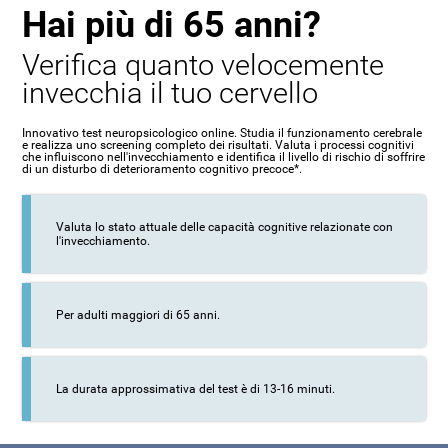
Hai più di 65 anni?
Verifica quanto velocemente
invecchia il tuo cervello
Innovativo test neuropsicologico online. Studia il funzionamento cerebrale
e realizza uno screening completo dei risultati. Valuta i processi cognitivi
che influiscono nell'invecchiamento e identifica il livello di rischio di soffrire
di un disturbo di deterioramento cognitivo precoce*.
Valuta lo stato attuale delle capacità cognitive relazionate con
l'invecchiamento.
Per adulti maggiori di 65 anni.
La durata approssimativa del test è di 13-16 minuti.