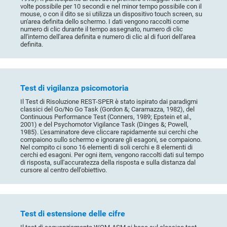
volte possibile per 10 secondi e nel minor tempo possibile con il
mouse, o con il dito se si utilizza un dispositivo touch screen, su
un'area definita dello schermo. I dati vengono raccolti come
numero di clic durante il tempo assegnato, numero di clic
all'interno dell'area definita e numero di clic al di fuori dell'area
definita.
Test di vigilanza psicomotoria
Il Test di Risoluzione REST-SPER è stato ispirato dai paradigmi
classici del Go/No Go Task (Gordon &; Caramazza, 1982), del
Continuous Performance Test (Conners, 1989; Epstein et al.,
2001) e del Psychomotor Vigilance Task (Dinges &; Powell,
1985). L'esaminatore deve cliccare rapidamente sui cerchi che
compaiono sullo schermo e ignorare gli esagoni, se compaiono.
Nel compito ci sono 16 elementi di soli cerchi e 8 elementi di
cerchi ed esagoni. Per ogni item, vengono raccolti dati sul tempo
di risposta, sull'accuratezza della risposta e sulla distanza dal
cursore al centro dell'obiettivo.
Test di estensione delle cifre