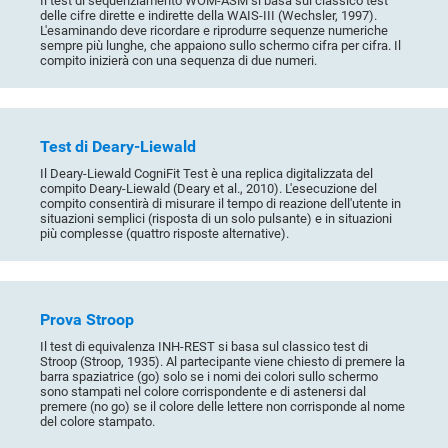
Il test di sequenziamento WOM-ASM si basa sul classico test
delle cifre dirette e indirette della WAIS-III (Wechsler, 1997).
L'esaminando deve ricordare e riprodurre sequenze numeriche
sempre più lunghe, che appaiono sullo schermo cifra per cifra. Il
compito inizierà con una sequenza di due numeri.
Test di Deary-Liewald
Il Deary-Liewald CogniFit Test è una replica digitalizzata del
compito Deary-Liewald (Deary et al., 2010). L'esecuzione del
compito consentirà di misurare il tempo di reazione dell'utente in
situazioni semplici (risposta di un solo pulsante) e in situazioni
più complesse (quattro risposte alternative).
Prova Stroop
Il test di equivalenza INH-REST si basa sul classico test di
Stroop (Stroop, 1935). Al partecipante viene chiesto di premere la
barra spaziatrice (go) solo se i nomi dei colori sullo schermo
sono stampati nel colore corrispondente e di astenersi dal
premere (no go) se il colore delle lettere non corrisponde al nome
del colore stampato.