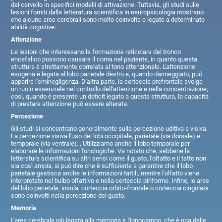
del cervello in specifici modelli di attivazione. Tuttavia, gli studi sulle
lesioni forniti dalla letteratura scientifica in neuropsicologia mostrano
che alcune aree cerebrali sono molto coinvolte e legate a determinate
abilità cognitive:
Attenzione
Le lesioni che interessano la formazione reticolare del tronco
encefalico possono causare il coma nel paziente, in quanto questa
struttura è strettamente correlata al tono attenzionale. L'attenzione
esogena è legata al lobo parietale destro e, quando danneggiato, può
apparire l'eminegligenza. D'altra parte, la corteccia prefrontale svolge
un ruolo essenziale nel controllo dell'attenzione e nella concentrazione;
così, quando è presente un deficit legato a questa struttura, la capacità
di prestare attenzione può essere alterata.
Percezione
Gli studi si concentrano generalmente sulla percezione uditiva e visiva.
La percezione visiva l'uso dei lobi occipitale, parietale (via dorsale) e
temporale (via ventrale). , Utilizziamo anche il lobo temporale per
elaborare le informazioni fonologiche. Va notato che, sebbene la
letteratura scientifica su altri sensi come il gusto, l'olfatto e il tatto non
sia così ampia, si può dire che è sufficiente a garantire che il lobo
parietale gestisca anche le informazioni tattili, mentre l'olfatto viene
interpretato nel bulbo olfattivo e nella corteccia piriforme. Infine, le aree
del lobo parietale, insula, corteccia orbito-frontale o corteccia cingolata
sono coinvolti nella percezione del gusto.
Memoria
L'area cerebrale più legata alla memoria è l'ippocampo, che è una delle