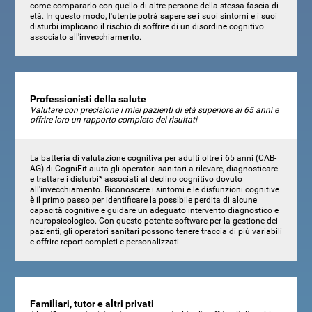
come compararlo con quello di altre persone della stessa fascia di
età. In questo modo, l'utente potrà sapere se i suoi sintomi e i suoi
disturbi implicano il rischio di soffrire di un disordine cognitivo
associato all'invecchiamento.
Professionisti della salute
Valutare con precisione i miei pazienti di età superiore ai 65 anni e
offrire loro un rapporto completo dei risultati
La batteria di valutazione cognitiva per adulti oltre i 65 anni (CAB-
AG) di CogniFit aiuta gli operatori sanitari a rilevare, diagnosticare
e trattare i disturbi* associati al declino cognitivo dovuto
all'invecchiamento. Riconoscere i sintomi e le disfunzioni cognitive
è il primo passo per identificare la possibile perdita di alcune
capacità cognitive e guidare un adeguato intervento diagnostico e
neuropsicologico. Con questo potente software per la gestione dei
pazienti, gli operatori sanitari possono tenere traccia di più variabili
e offrire report completi e personalizzati.
Familiari, tutor e altri privati