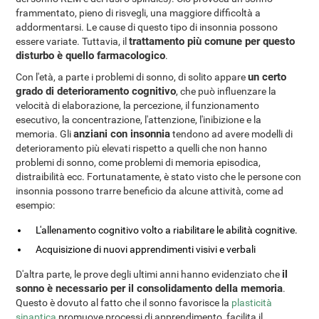
frammentato, pieno di risvegli, una maggiore difficoltà a
addormentarsi. Le cause di questo tipo di insonnia possono
trattamento più comune per questo
essere variate. Tuttavia, il
disturbo è quello farmacologico
.
un certo
Con l'età, a parte i problemi di sonno, di solito appare
grado di deterioramento cognitivo
, che può influenzare la
velocità di elaborazione, la percezione, il funzionamento
esecutivo, la concentrazione, l'attenzione, l'inibizione e la
anziani con insonnia
memoria. Gli
tendono ad avere modelli di
deterioramento più elevati rispetto a quelli che non hanno
problemi di sonno, come problemi di memoria episodica,
distraibilità ecc. Fortunatamente, è stato visto che le persone con
insonnia possono trarre beneficio da alcune attività, come ad
esempio:
L'allenamento cognitivo volto a riabilitare le abilità cognitive.
Acquisizione di nuovi apprendimenti visivi e verbali
il
D'altra parte, le prove degli ultimi anni hanno evidenziato che
sonno è necessario per il consolidamento della memoria
.
Questo è dovuto al fatto che il sonno favorisce la
plasticità
sinaptica
promuove processi di apprendimento, facilita il