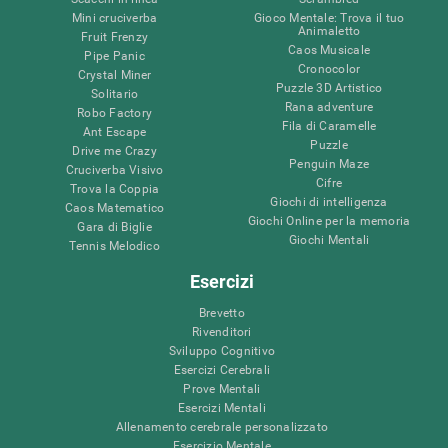
Mini cruciverba
Gioco Mentale: Trova il tuo
Animaletto
Fruit Frenzy
Caos Musicale
Pipe Panic
Cronocolor
Crystal Miner
Puzzle 3D Artistico
Solitario
Rana adventure
Robo Factory
Fila di Caramelle
Ant Escape
Puzzle
Drive me Crazy
Penguin Maze
Cruciverba Visivo
Cifre
Trova la Coppia
Giochi di intelligenza
Caos Matematico
Giochi Online per la memoria
Gara di Biglie
Giochi Mentali
Tennis Melodico
Esercizi
Brevetto
Rivenditori
Sviluppo Cognitivo
Esercizi Cerebrali
Prove Mentali
Esercizi Mentali
Allenamento cerebrale personalizzato
Esercizio Mentale