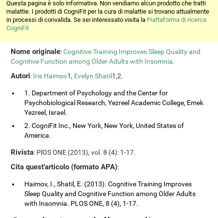
Questa pagina è solo informativa. Non vendiamo alcun prodotto che tratti
malattie. I prodotti di CogniFit per la cura di malattie si trovano attualmente
in processi di convalida. Se sei interessato visita la
Piattaforma di ricerca
CogniFit
Nome originale
:
Cognitive Training Improves Sleep Quality and
Cognitive Function among Older Adults with Insomnia
.
Autori
:
Iris Haimov
1,
Evelyn Shatil
1,2.
1. Department of Psychology and the Center for
Psychobiological Research, Yezreel Academic College, Emek
Yezreel, Israel.
2. CogniFit Inc., New York, New York, United States of
America.
Rivista
: PlOS ONE (2013), vol. 8 (4): 1-17.
Cita quest'articolo (formato APA)
:
Haimov, I., Shatil, E. (2013). Cognitive Training Improves
Sleep Quality and Cognitive Function among Older Adults
with Insomnia. PLOS ONE, 8 (4), 1-17.