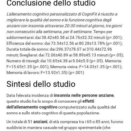
Conclusione dello studio
L'allenamento cognitivo personalizzato di CogniFit è riuscito a
migliorare la qualità del sonno e la funzione cognitiva degli
anziani con insonnia attraverso 20-30 minuti al giorno, tre giorni
non consecutivi alla settimana, per 8 settimane
. Tempo per
addormentarsi: dai 38.42±40.58 ai 24.76±32.32 minuti (p=.001);
Efficienza del sonno: dai 73.54±12.56 ai 80.28±13.78% (p=.001);
Durata totale de sonno: dai 296.37±78.07 ai 310.44±72.96
minuti; Svegliarsi: dai 72.06±40.89 ai 58.89±45.13 minuti (p=.05);
Numero di risvegli: dai 10.65±4.38 ai 9.04±5.9 (p=.05). Memoria:
F=15.65±1.35 (p=.001); Memoria visiva: F=14.03±1.35 (p=.001);
Memoria di lavoro: F=13.92±1.35) (p=.001)
Sintesi dello studio
insonnia nelle persone anziane
Data l'elevata incidenza di
,
effetti
questo studio ha lo scopo di conoscere gli
dell'allenamento cognitivo
computerizzato sulla qualità del
sonno e sullo stato cognitivo di questa popolazione.
anziani
Un totale di 51
, di età compresa tra i 65 o 85 anni, furono
suddivisi in maniera casuale nel gruppo sperimentale (che