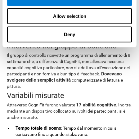
problemi di vista o di udito, rilevanti patologie mediche o
neurologiche, quelli con problemi di alcolismo o altri problemi di
Allow selection
sostanze, disturbi psichiatrici, apnea del sonno, sindrome del
movimento ripetuto delle gambe e quelli che usavano farmaci che
colpivano il sistema nervoso centrale (tranne quelli usati per
Deny
dormire).
Intervento nel gruppo di controllo
Il gruppo di controllo ricevette un programma di allenamento di 8
settimane che, a differenza di CogniFit, non allenava nessuna
capacità cognitiva particolare, non si adattava all'esecuzione dei
Dovevano
partecipanti e non forniva alcun tipo di feedback.
svolgere delle semplici attività
computerizzate di lettura e
pittura.
Variabili misurate
17 abilità cognitive
Attraverso CogniFit furono valutate
. Inoltre,
mediante un dispositivo collocato sui volti dei partecipanti, si è
anche misurato:
Tempo totale di sonno
: Tempo dal momento in cui si
coricavano fino a quando si alzavano.