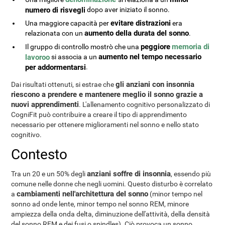
numero di risvegli
dopo aver iniziato il sonno.
evitare distrazioni
Una maggiore capacità per
era
aumento della durata del sonno
relazionata con un
.
peggiore
memoria di
Il gruppo di controllo mostrò che una
aumento nel tempo necessario
lavoroo
si associa a un
per addormentarsi
.
gli anziani con insonnia
Dai risultati ottenuti, si estrae che
riescono a prendere e mantenere meglio il sonno grazie a
nuovi apprendimenti
. L'allenamento cognitivo personalizzato di
CogniFit può contribuire a creare il tipo di apprendimento
necessario per ottenere miglioramenti nel sonno e nello stato
cognitivo.
Contesto
anziani soffre di insonnia
Tra un 20 e un 50% degli
, essendo più
comune nelle donne che negli uomini. Questo disturbo è correlato
cambiamenti nell'architettura del sonno
a
(minor tempo nel
sonno ad onde lente, minor tempo nel sonno REM, minore
ampiezza della onda delta, diminuzione dell'attività, della densità
del sonno REM e dei fusi o spindles). Ciò provoca un sonno