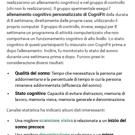
realizzarono un allenamento cognitivo) e nel gruppo di controllo
(chi non lo realizzarono). Il gruppo sperimentale eseguì l'
allenamento cognitivo personalizzato di CogniFit
della durata
di 8 settimane, direttamente dalle proprie case, utilizzando il
proprio computer. Il gruppo di controllo, invece, eseguì per 8
settimane un programma di attività computerizzato che non
comportava un funzionamento cognitivo di alto livello. Lo stato
cognitivo di questi partecipanti fu misurato con CogniFit prima e
dopo l'allenamento. Inoltre, fu monitorato lo stato del sonno
durante una settimana prima e dopo. Furono presi in
considerazione diversi risultati:
Qualità del sonno
: Tempo che necessitava la persona per
addormentarsi e la percentuale di tempo in cui la persona
rimaneva addormentata (efficienza del sonno).
Stato cognitivo
: Capacità di evitare distrazioni, memoria di
lavoro, memoria visiva, memoria generale e denominazione.
L'analisi statistica ha indicato alcuni dati interessanti:
scansione visiva
inizio del
Una migliore
è relazionata a un
sonno precoce
.
denominazione
minor
Una migliore
si relaziona a un