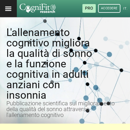
PRO
ACCEDERE
ITA
L'allenamento
cognitivo migliora
la qualità di sonno
e la funzione
cognitiva in adulti
anziani con
insonnia
Pubblicazione scientifica sul miglioramento
della qualità del sonno attraverso
l'allenamento cognitivo