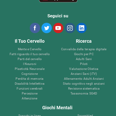
Seguici su
Il Tuo Cervello
Ricerca
Mente e Cervello
Convalida della terapia digitale
Fatti riguardo il tuo cervello
Giochi per PC
Parti del cervello
Adulti Sani
I Neuroni
Piloti
Plasticità Neuronale
Valutazione Olistica
Cognizione
Anziani Sani (iTV)
Perdita di memoria
Allenamento Adulti Anziani
Disabilità Intellettiva
Stato cognitivo negli anziani
Funzioni cerebrali
Revisione sistematica
Percezione
Tassonomia SG4D
Attenzione
Giochi Mentali
Scacchi in linea
Scrambled