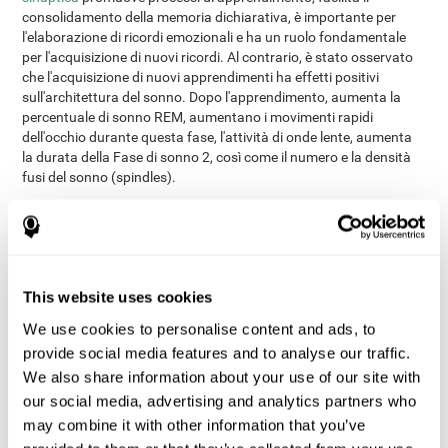
consolidamento della memoria dichiarativa, è importante per
l'elaborazione di ricordi emozionali e ha un ruolo fondamentale
per l'acquisizione di nuovi ricordi. Al contrario, è stato osservato
che l'acquisizione di nuovi apprendimenti ha effetti positivi
sull'architettura del sonno. Dopo l'apprendimento, aumenta la
percentuale di sonno REM, aumentano i movimenti rapidi
dell'occhio durante questa fase, l'attività di onde lente, aumenta
la durata della Fase di sonno 2, così come il numero e la densità
fusi del sonno (spindles).
Con tutto questo, è ragionevole supporre che il nuovo
allenamento cognitivo
apprendimento derivato da un adeguato
può aiutare
a:
Modificare l'architettura del sonno.
This website uses cookies
Migliorare la qualità del sonno.
We use cookies to personalise content and ads, to
Migliorare lo stato cognitivo.
provide social media features and to analyse our traffic.
Metodologia
We also share information about your use of our site with
our social media, advertising and analytics partners who
Progetto di studio
may combine it with other information that you’ve
È stato realizzato uno studio clinico controllato randomizzato di