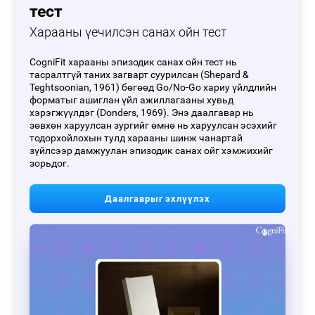
тест
Харааны үечилсэн санах ойн тест
CogniFit харааны эпизодик санах ойн тест нь
тасралтгүй таних загварт суурилсан (Shepard &
Teghtsoonian, 1961) бөгөөд Go/No-Go хариу үйлдлийн
форматыг ашиглан үйл ажиллагааны хувьд
хэрэгжүүлдэг (Donders, 1969). Энэ даалгавар нь
зөвхөн харуулсан зургийг өмнө нь харуулсан эсэхийг
тодорхойлохын тулд харааны шинж чанартай
зүйлсээр дамжуулан эпизодик санах ойг хэмжихийг
зорьдог.
Даалгаврыг эхлүүлэх