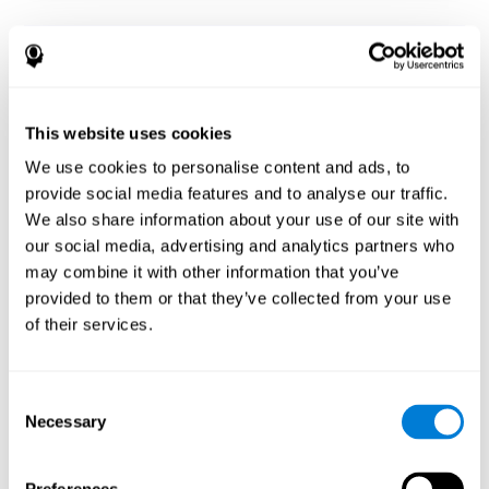
This website uses cookies
Ашигтай харах талбарын тест
We use cookies to personalise content and ads, to
provide social media features and to analyse our traffic.
Энэхүү тестийг Ашигтай харааны талбайн тест (UFOV)
We also share information about your use of our site with
болон харааны талбайг хэмждэг мэдрэлийн
our social media, advertising and analytics partners who
сэтгэлзүйн туршилтын бусад тестүүдээс гаргаж авсан.
Туршилт нь хүний ​​нүдийг тодорхой цэг дээр
may combine it with other information that you’ve
тогтсоноор хүлээн авсан харааны мэдээллийн
provided to them or that they’ve collected from your use
хэмжээг үнэлдэг. Энэ нь харааны талбайг нарийн
of their services.
хэмжих боломжийг танд олгоно.
Даалгаврыг эхлүүлэх
Consent
Necessary
Selection