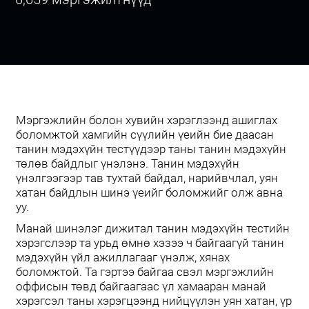
Мэргэжлийн болон хувийн хэрэглээнд ашиглах
боломжтой хамгийн сүүлийн үеийн бие даасан
танин мэдэхүйн тестүүдээр таны танин мэдэхүйн
төлөв байдлыг үнэлэнэ. Танин мэдэхүйн
үнэлгээгээр тав тухтай байдал, нарийвчлал, уян
хатан байдлын шинэ үеийг боломжийг олж авна
уу.
Манай шинэлэг дижитал танин мэдэхүйн тестийн
хэрэгслээр та урьд өмнө хэзээ ч байгаагүй танин
мэдэхүйн үйл ажиллагааг үнэлж, хянах
боломжтой. Та гэртээ байгаа свэл мэргэжлийн
оффисын төвд байгаагаас үл хамааран манай
хэрэгсэл таны хэрэгцээнд нийцүүлэн уян хатан, үр