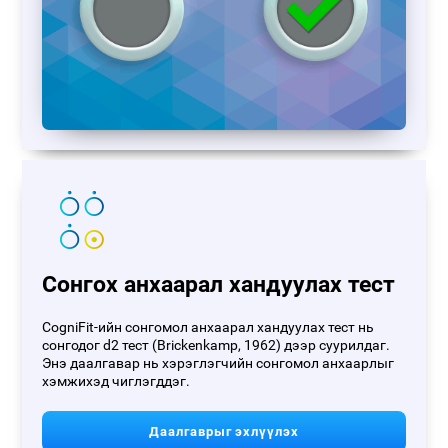
Сонгох анхаарал хандуулах тест
CogniFit-ийн сонгомол анхаарал хандуулах тест нь
сонгодог d2 тест (Brickenkamp, 1962) дээр суурилдаг.
Энэ даалгавар нь хэрэглэгчийн сонгомол анхаарлыг
хэмжихэд чиглэгддэг.
Даалгаврыг эхлүүлэх