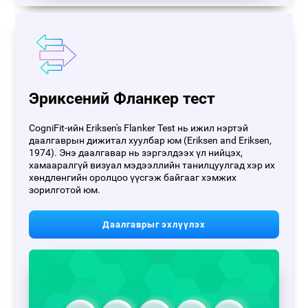
Эриксений Фланкер тест
CogniFit-ийн Eriksen's Flanker Test нь ижил нэртэй
даалгаврын дижитал хуулбар юм (Eriksen and Eriksen,
1974). Энэ даалгавар нь зэргэлдээх үл нийцэх,
хамааралгүй визуал мэдээллийн танилцуулгад хэр их
хөндлөнгийн оролцоо үүсгэж байгааг хэмжих
зорилготой юм.
Даалгаврыг эхлүүлэх