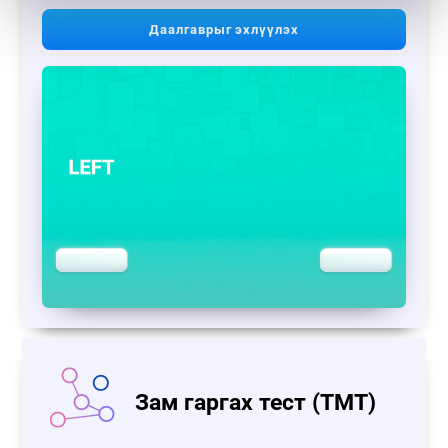
Даалгаврыг эхлүүлэх
Зам гаргах тест (TMT)