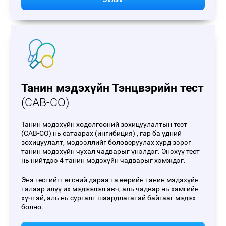
Танин мэдэхүйн Тэнцвэрийн тест
(CAB-CO)
Танин мэдэхүйн хөдөлгөөний зохицуулалтын тест
(CAB-CO) нь сатаарах (ингибиция) , гар ба үдний
зохицуулалт, мэдээллийг боловсруулах хурд зэрэг
танин мэдэхүйн чухал чадварыг үнэлдэг. Энэхүү тест
нь нийтдээ 4 танин мэдэхүйн чадварыг хэмждэг.
Энэ тестийгг өгсний дараа та өөрийн танин мэдэхүйн
талаар илүү их мэдээлэл авч, аль чадвар нь хамгийн
хүчтэй, аль нь сургалт шаардлагатай байгааг мэдэх
болно.