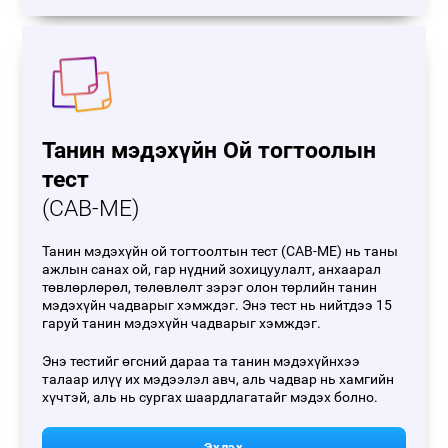
Танин мэдэхүйн Ой тогтоолын
тест
(CAB-ME)
Танин мэдэхүйн ой тогтоолтын тест (CAB-ME) нь таны
ажлын санах ой, гар нүдний зохицуулалт, анхаарал
төвлөрлөрөл, төлөвлөлт зэрэг олон төрлийн танин
мэдэхүйн чадварыг хэмждэг. Энэ тест нь нийтдээ 15
гаруй танин мэдэхүйн чадварыг хэмждэг.
Энэ тестийг өгсний дараа та танин мэдэхүйнхээ
талаар илүү их мэдээлэл авч, аль чадвар нь хамгийн
хүчтэй, аль нь сургах шаардлагатайг мэдэх болно.
Эхлэх