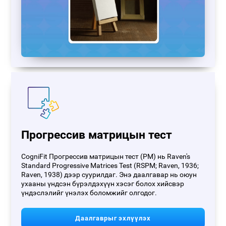
Прогрессив матрицын тест
CogniFit Прогрессив матрицын тест (PM) нь Raven's
Standard Progressive Matrices Test (RSPM; Raven, 1936;
Raven, 1938) дээр суурилдаг. Энэ даалгавар нь оюун
ухааны үндсэн бүрэлдэхүүн хэсэг болох хийсвэр
үндэслэлийг үнэлэх боломжийг олгодог.
Даалгаврыг эхлүүлэх