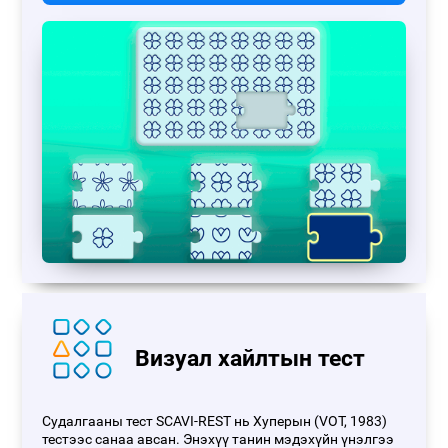
Визуал хайлтын тест
Судалгааны тест SCAVI-REST нь Хуперын (VOT, 1983)
тестээс санаа авсан. Энэхүү танин мэдэхүйн үнэлгээ