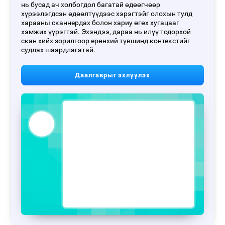
нь бусад ач холбогдол багатай өдөөгчөөр
хүрээлэгдсэн өдөөлтүүдээс хэрэгтэйг олохын тулд
харааны сканнердах болон хариу өгөх хугацааг
хэмжих үүрэгтэй. Эхэндээ, дараа нь илүү тодорхой
скан хийх зорилгоор ерөнхий түвшинд контекстийг
судлах шаардлагатай.
Даалгаврыг эхлүүлэх