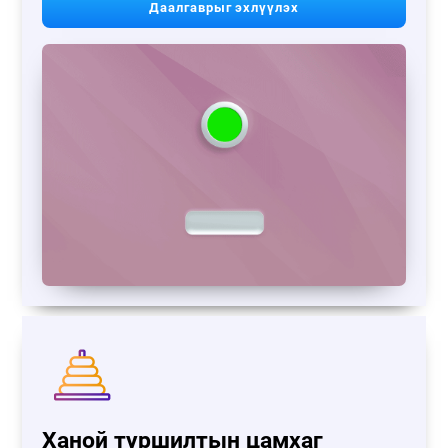
Даалгаврыг эхлүүлэх
Ханой туршилтын цамхаг