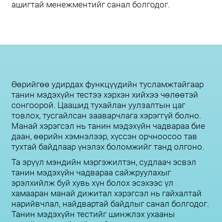
ашигтай менежментийг санал болгодог.
Өөрийгөө удирдах функцүүдийн тусламжтайгаар
танин мэдэхүйн тестээ хэрхэн хийхээ чөлөөтэй
сонгоорой. Цаашид тухайлан уулзалтын цаг
товлох, тусгайлсан зааварчлага хэрэггүй болно.
Манай хэрэгсэл нь танин мэдэхүйн чадвараа бие
даан, өөрийн хэмнэлээр, хүссэн орчноосоо тав
тухтай байдлаар үнэлэх боломжийг танд олгоно.
Та эрүүл мэндийн мэргэжилтэн, судлаач эсвэл
танин мэдэхүйн чадвараа сайжруулахыг
эрэлхийлж буй хувь хүн болох эсэхээс үл
хамааран манай дижитал хэрэгсэл нь гайхалтай
нарийвчлал, найдвартай байдлыг санал болгодог.
Танин мэдэхүйн тестийг шинжлэх ухааны