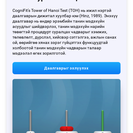
CogniFit's Tower of Hanoi Test (TOH) нь ижил нэртэй
даалгаврын дижитал хуулбар юм (Hinz, 1989). Энэхүү
даалгавар нь өндөр эрэмбийн танин мэдэхүйн
асуудлыг шийдвэрлэх, танин мэдэхүйн нарийн
төвөгтэй процедурт суралцах чадварыг хэмжих,
төлөвлөлт, дүрслэл, хийсвэр сэтгэлгээ, ажлын санах
ой, өөрийгөө хянах зэрэг гүйцэтгэх функцуудтай
холбоотой танин мэдэхүйн чадварын талаар
мэдээлэл өгөх зорилготой.
Даалгаврыг эхлүүлэх