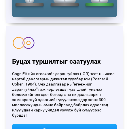
Буцах туршилтыг саатуулах
CogniFit-ийн өгөөжийг дарангуйлах (IOR) тест нь ижил
нэртэй даалгаврын дижитал хуулбар юм (Posner &
Cohen, 1984). Энэ даалгавар нь "өгөөжийг
дарангуйлах" гэж нэрлэгддэг үзэгдлийг үнэлэх
боломжийг олгодог бөгөөд энэ нь даалгаврын
хамааралгүй өдөөгчийг үзүүлэхээс дор хаяж 300
миллисекундын өмнө байрлалд байрлах өдөөлтөд
илүү удаан хариу үйлдэл үзүүлж буй хүмүүсээс
бүрддэг.