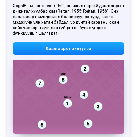
CogniFit-ын энэ тест (TMT) нь ижил нэртэй даалгаврын
дижитал хуулбар юм (Reitan, 1955; Reitan, 1958). Энэ
даалгавар ньмэдээлэл боловсруулах хурд, танин
мэдэхүйн уян хатан байдал, үр дүнтэй харааны скан
хийх чадвар, түүнчлэн гүйцэтгэх бусад үндсэн
функцуудыг шалгадаг.
Даалгаврыг эхлүүлэх