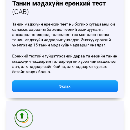
Танин мэдэхүйн ерөнхий тест
(CAB)
Танин мэдэхүйн ерөнхий теёт нь богино хугацааны ой
санамж, харааны ба хөдөлгөөний зохицуулалт,
анхаарал төвлөрөл, төлөвлөлт гэх мэт олон тооны
танин мэдэхүйн чадварыг үнэлдэг. Энэхүү ерөнхий
үнэлгээнд 15 танин мэдэхүйн чадварыг үнэлдэг.
Ерөнхий тестийн гүйцэтгэсэний дараа та өөрийн танин
мэдэхүйн чадварын талаар өргөн хүрээний мэдээлэл
авч, аль чадвар сайн байна, аль чадварыг сургах
ёстойг мэдэх болно.
Эхлэх