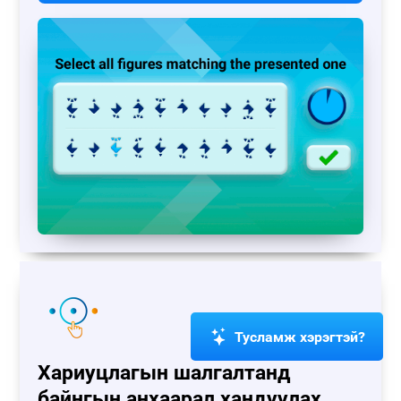
Тусламж хэрэгтэй?
Хариуцлагын шалгалтанд
байнгын анхаарал хандуулах