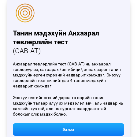
Танин мэдэхүйн Анхаарал
төвлөрлийн тест
(CAB-AT)
Анхаарал төвлөрлийн тест (CAB-AT) нь анхаарал
төвлөрүүлэх, сатаарах /ингибици/, хянах зэрэг танин
мэдэхүйн өргөн хүрээний чадварыг хэмждэг. Энэхүү
төвлөрлийн тест нь нийтдээ 4 танин мэдэхүйн
чадварыг хэмждэг.
Энэхүү тестийг өгсний дараа та өөрийн танин
мэдэхүйн талаар илүү их мэдээлэл авч, аль чадвар нь
хамгийн хүчтэй, аль нь сургалт шаардлагатай
болохыг олж мэдэх болно.
Эхлэх