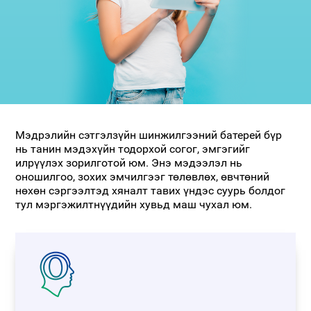
Мэдрэлийн сэтгэлзүйн шинжилгээний батерей бүр
нь танин мэдэхүйн тодорхой согог, эмгэгийг
илрүүлэх зорилготой юм. Энэ мэдээлэл нь
оношилгоо, зохих эмчилгээг төлөвлөх, өвчтөний
нөхөн сэргээлтэд хяналт тавих үндэс суурь болдог
тул мэргэжилтнүүдийн хувьд маш чухал юм.