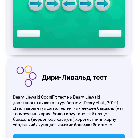
Дири-Ливальд тест
Deary-Liewald CogniFit тест нь Deary-Liewald
даалгаврын дижитал хуулбар юм (Deary et al., 2010).
Даалгаврын гүйцэтгэл нь энгийн нөхцөл байдалд (нэг
товчлуурын хариу) болон илүү төвөгтэй нөхцөл
байдалд (дөрвөн өөр хариулт) хэрэглэгчийн хариу
үйлдэл хийх хугацааг хэмжих боломжийг олгоно.