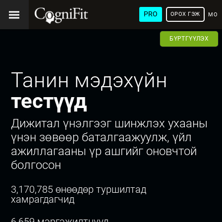
PRO
ОРОХ ГЭЖ
МОН
ХЭЛ
БҮРТГҮҮЛЭХ
Танин мэдэхүйн
тестүүд
Дижитал үнэлгээг шинжлэх ухааны
үнэн зөвөөр баталгаажуулж, үйл
ажиллагааны үр ашгийг оновчтой
болгосон
3,170,785 өнөөдөр туршилтад
хамрагдагчид
6,659 мэргэжилтнүүд