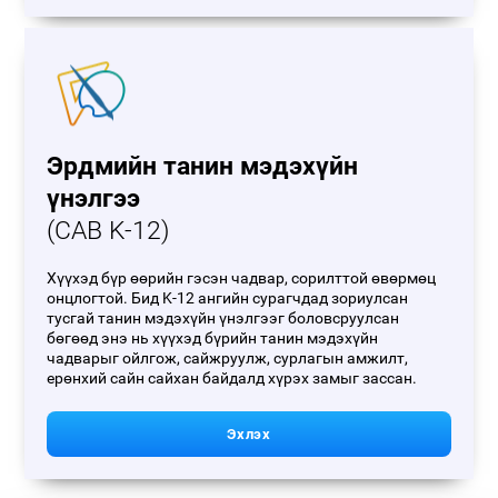
Эрдмийн танин мэдэхүйн
үнэлгээ
(CAB K-12)
Хүүхэд бүр өөрийн гэсэн чадвар, сорилттой өвөрмөц
онцлогтой. Бид K-12 ангийн сурагчдад зориулсан
тусгай танин мэдэхүйн үнэлгээг боловсруулсан
бөгөөд энэ нь хүүхэд бүрийн танин мэдэхүйн
чадварыг ойлгож, сайжруулж, сурлагын амжилт,
ерөнхий сайн сайхан байдалд хүрэх замыг зассан.
Эхлэх