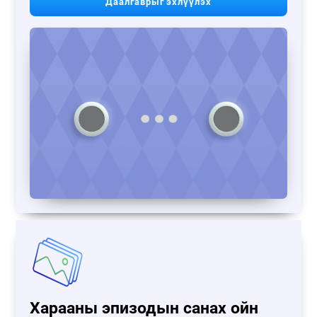
Даалгаврыг эхлүүлэх
Харааны эпизодын санах ойн