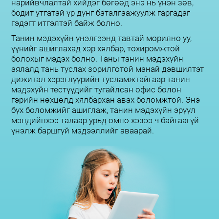
нарийвчлалтай хийдэг бөгөөд энэ нь үнэн зөв,
бодит утгатай үр дүнг баталгаажуулж гаргадаг
гэдэгт итгэлтэй байж болно.
Танин мэдэхүйн үнэлгээнд тавтай морилно уу,
үүнийг ашиглахад хэр хялбар, тохиромжтой
болохыг мэдэх болно. Таны танин мэдэхүйн
аялалд тань туслах зорилготой манай дэвшилтэт
дижитал хэрэглүүрийн тусламжтайгаар танин
мэдэхүйн тестүүдийг тугайлсан офис болон
гэрийн нөхцөлд хялбархан авах боломжтой. Энэ
бүх боломжийг ашиглаж, танин мэдэхүйн эрүүл
мэндийнхээ талаар урьд өмнө хэзээ ч байгаагүй
үнэлж баршгүй мэдээллийг аваарай.