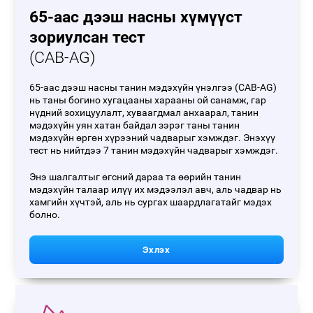
65-аас дээш насны хүмүүст
зориулсан тест
(CAB-AG)
65-аас дээш насны танин мэдэхүйн үнэлгээ (CAB-AG)
нь таны богино хугацааны харааны ой санамж, гар
нүдний зохицуулалт, хуваагдмал анхаарал, танин
мэдэхүйн уян хатан байдал зэрэг таны танин
мэдэхүйн өргөн хүрээний чадварыг хэмждэг. Энэхүү
тест нь нийтдээ 7 танин мэдэхүйн чадварыг хэмждэг.
Энэ шалгалтыг өгсний дараа та өөрийн танин
мэдэхүйн талаар илүү их мэдээлэл авч, аль чадвар нь
хамгийн хүчтэй, аль нь сургах шаардлагатайг мэдэх
болно.
Эхлэх