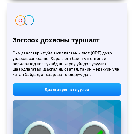
Зогсоох дохионы туршилт
Энэ даалгаврыг үйл ажиллагааны тест (CPT) дээр
үндэслэсэн болно. Хэрэглэгч байнгын өнгөний
өөрчлөлтөд цаг тухайд нь хариу үйлдэл үзүүлэх
шаардлагатай. Дасгал нь саатал, танин мэдэхүйн уян
хатан байдал, анхаарлаа төвлөрүүлдэг.
Даалгаврыг эхлүүлэх