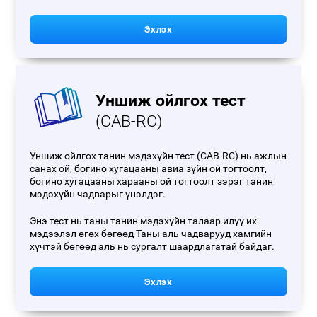
Эхлэх
Уншиж ойлгох тест
(CAB-RC)
Уншиж ойлгох танин мэдэхүйн тест (CAB-RC) нь ажлын
санах ой, богино хугацааны авиа зүйн ой тогтоолт,
богино хугацааны харааны ой тогтоолт зэрэг танин
мэдэхүйн чадварыг үнэлдэг.
Энэ тест нь таны танин мэдэхүйн талаар илүү их
мэдээлэл өгөх бөгөөд Таны аль чадварууд хамгийн
хүчтэй бөгөөд аль нь сургалт шаардлагатай байдаг.
Эхлэх