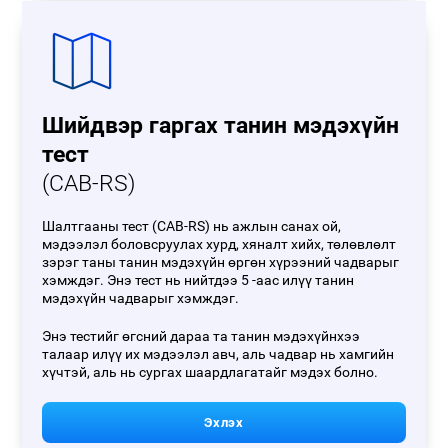
Шийдвэр гаргах танин мэдэхүйн
тест
(CAB-RS)
Шалтгааны тест (CAB-RS) нь ажлын санах ой,
мэдээлэл боловсруулах хурд, хяналт хийх, төлөвлөлт
зэрэг таны танин мэдэхүйн өргөн хүрээний чадварыг
хэмждэг. Энэ тест нь нийтдээ 5 -аас илүү танин
мэдэхүйн чадварыг хэмждэг.
Энэ тестийг өгсний дараа та танин мэдэхүйнхээ
талаар илүү их мэдээлэл авч, аль чадвар нь хамгийн
хүчтэй, аль нь сургах шаардлагатайг мэдэх болно.
Эхлэх