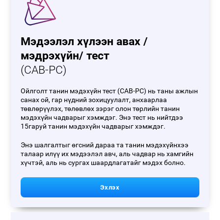
Мэдээлэл хүлээн авах /
мэдрэхүйн/ тест
(CAB-PC)
Ойлголт танин мэдэхүйн тест (CAB-PC) нь таны ажлын
санах ой, гар нүдний зохицуулалт, анхаарлаа
төвлөрүүлэх, төлөвлөх зэрэг олон төрлийн танин
мэдэхүйн чадварыг хэмждэг. Энэ тест нь нийтдээ
15гаруй танин мэдэхүйн чадварыг хэмждэг.
Энэ шалгалтыг өгсний дараа та танин мэдэхүйнхээ
талаар илүү их мэдээлэл авч, аль чадвар нь хамгийн
хүчтэй, аль нь сургах шаардлагатайг мэдэх болно.
Эхлэх