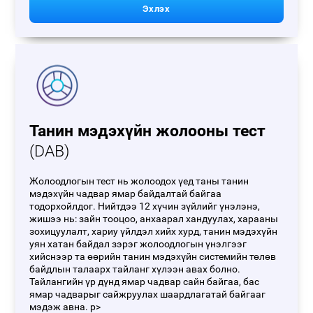
Эхлэх
Танин мэдэхүйн жолооны тест
(DAB)
Жолоодлогын тест нь жолоодох үед таны танин
мэдэхүйн чадвар ямар байдалтай байгаа
тодорхойлдог. Нийтдээ 12 хүчин зүйлийг үнэлэнэ,
жишээ нь: зайн тооцоо, анхаарал хандуулах, харааны
зохицуулалт, хариу үйлдэл хийх хурд, танин мэдэхүйн
уян хатан байдал зэрэг жолоодлогын үнэлгээг
хийснээр та өөрийн танин мэдэхүйн системийн төлөв
байдлын талаарх тайланг хүлээн авах болно.
Тайлангийн үр дүнд ямар чадвар сайн байгаа, бас
ямар чадварыг сайжруулах шаардлагатай байгааг
мэдэж авна. p>