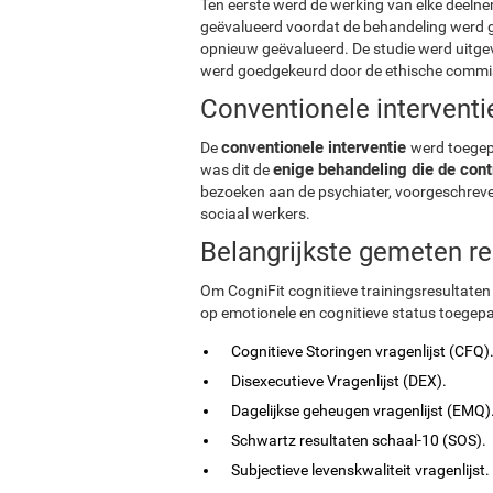
Ten eerste werd de werking van elke deelnem
geëvalueerd voordat de behandeling werd g
opnieuw geëvalueerd. De studie werd uitgev
werd goedgekeurd door de ethische commi
Conventionele interventi
conventionele interventie
De
werd toegep
enige behandeling die de cont
was dit de
bezoeken aan de psychiater, voorgeschreven
sociaal werkers.
Belangrijkste gemeten re
Om CogniFit cognitieve trainingsresultaten
op emotionele en cognitieve status toegepa
Cognitieve Storingen vragenlijst (CFQ)
Disexecutieve Vragenlijst (DEX).
Dagelijkse geheugen vragenlijst (EMQ)
Schwartz resultaten schaal-10 (SOS).
Subjectieve levenskwaliteit vragenlijst.