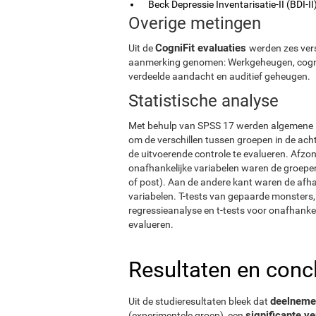
Beck Depressie Inventarisatie-II (BDI-II
Overige metingen
CogniFit evaluaties
Uit de
werden zes vers
aanmerking genomen: Werkgeheugen, cognitie
verdeelde aandacht en auditief geheugen.
Statistische analyse
Met behulp van SPSS 17 werden algemene l
om de verschillen tussen groepen in de acht
de uitvoerende controle te evalueren. Afzon
onafhankelijke variabelen waren de groepen 
of post). Aan de andere kant waren de afhan
variabelen. T-tests van gepaarde monsters, 
regressieanalyse en t-tests voor onafhanke
evalueren.
Resultaten en conc
deelnemer
Uit de studieresultaten bleek dat
significante v
(experimentele groep), een