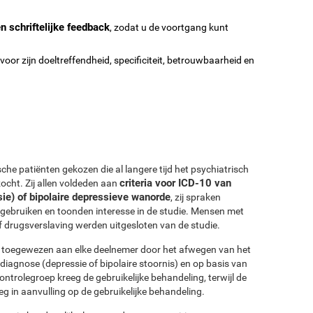
n schriftelijke feedback
, zodat u de voortgang kunt
voor zijn doeltreffendheid, specificiteit, betrouwbaarheid en
sche patiënten gekozen die al langere tijd het psychiatrisch
criteria voor ICD-10 van
cht. Zij allen voldeden aan
sie) of bipolaire depressieve wanorde
, zij spraken
gebruiken en toonden interesse in de studie. Mensen met
 drugsverslaving werden uitgesloten van de studie.
d toegewezen aan elke deelnemer door het afwegen van het
diagnose (depressie of bipolaire stoornis) en op basis van
controlegroep kreeg de gebruikelijke behandeling, terwijl de
eg in aanvulling op de gebruikelijke behandeling.