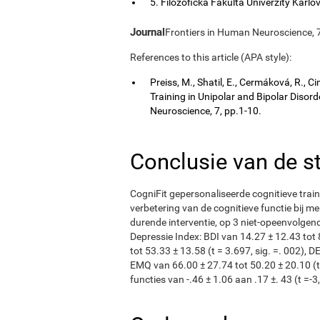
5. Filozofická Fakulta Univerzity Karlo
Journal
Frontiers in Human Neuroscience, 7
References to this article (APA style):
Preiss, M., Shatil, E., Cermáková, R.,
Training in Unipolar and Bipolar Disor
Neuroscience, 7, pp.1-10.
Conclusie van de s
CogniFit gepersonaliseerde cognitieve train
verbetering van de cognitieve functie bij m
durende interventie, op 3 niet-opeenvolgen
Depressie Index: BDI van 14.27 ± 12.43 tot 
tot 53.33 ± 13.58 (t = 3.697, sig. =. 002), D
EMQ van 66.00 ± 27.74 tot 50.20 ± 20.10 (t
functies van -.46 ± 1.06 aan .17 ±. 43 (t =-3,