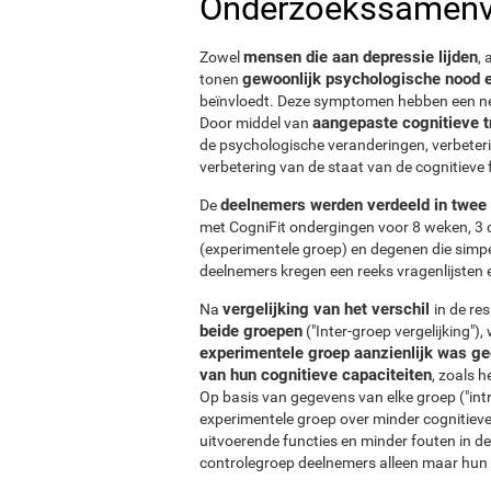
Onderzoekssamenv
mensen die aan depressie lijden
Zowel
,
gewoonlijk psychologische nood e
tonen
beïnvloedt. Deze symptomen hebben een nega
aangepaste cognitieve t
Door middel van
de psychologische veranderingen, verbetering
verbetering van de staat van de cognitieve 
deelnemers werden verdeeld in twee
De
met CogniFit ondergingen voor 8 weken, 3
(experimentele groep) en degenen die simp
deelnemers kregen een reeks vragenlijsten e
vergelijking van het verschil
Na
in de re
beide groepen
("Inter-groep vergelijking")
experimentele groep aanzienlijk was g
van hun cognitieve capaciteiten
, zoals h
Op basis van gegevens van elke groep ("int
experimentele groep over minder cognitieve
uitvoerende functies en minder fouten in d
controlegroep deelnemers alleen maar hun 