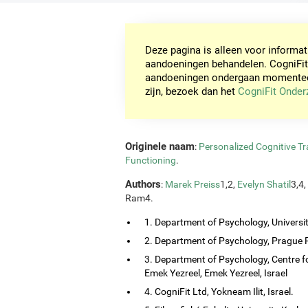
Deze pagina is alleen voor informa
aandoeningen behandelen. CogniFit
aandoeningen ondergaan momenteel 
zijn, bezoek dan het
CogniFit Onde
Originele naam
:
Personalized Cognitive Tra
Functioning
.
Authors
:
Marek Preiss
1,2,
Evelyn Shatil
3,4,
Ram4.
1. Department of Psychology, Universi
2. Department of Psychology, Prague P
3. Department of Psychology, Centre f
Emek Yezreel, Emek Yezreel, Israel
4. CogniFit Ltd, Yokneam Ilit, Israel.