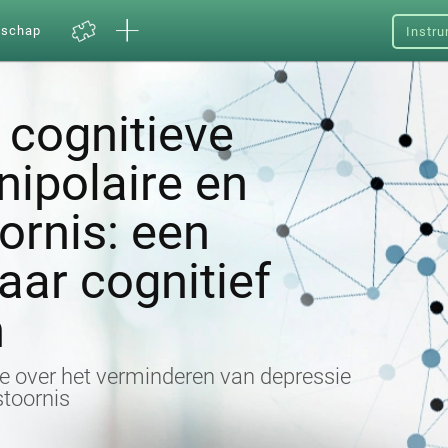
nschap
Instru
 cognitieve
unipolaire en
oornis: een
ar cognitief
n
e over het verminderen van depressie
stoornis