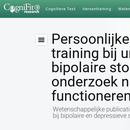
Cognitieve Test
Hersentraining
Wete
Persoonlijke
training bij 
bipolaire st
onderzoek na
functionere
Wetenschappelijke publicati
bij bipolaire en depressieve 