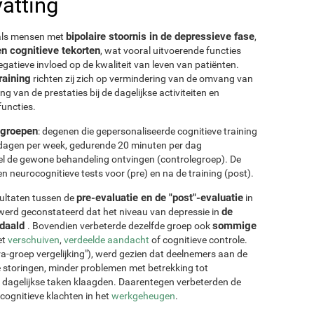
atting
bipolaire stoornis in de depressieve fase
 als mensen met
,
n cognitieve tekorten
, wat vooral uitvoerende functies
tieve invloed op de kwaliteit van leven van patiënten.
raining
richten zij zich op vermindering van de omvang van
 van de prestaties bij de dagelijkse activiteiten en
functies.
 groepen
: degenen die gepersonaliseerde cognitieve training
 dagen per week, gedurende 20 minuten per dag
el de gewone behandeling ontvingen (controlegroep). De
n neurocognitieve tests voor (pre) en na de training (post).
pre-evaluatie en de "post"-evaluatie
sultaten tussen de
in
de
, werd geconstateerd dat het niveau van depressie in
edaald
sommige
. Bovendien verbeterde dezelfde groep ook
et
verschuiven
,
verdeelde aandacht
of cognitieve controle.
ra-groep vergelijking"), werd gezien dat deelnemers aan de
 storingen, minder problemen met betrekking tot
e dagelijkse taken klaagden. Daarentegen verbeterden de
cognitieve klachten in het
werkgeheugen
.