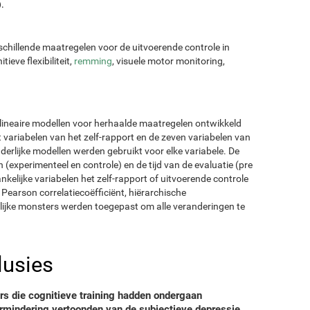
).
chillende maatregelen voor de uitvoerende controle in
ve flexibiliteit,
remming
, visuele motor monitoring,
ineaire modellen voor herhaalde maatregelen ontwikkeld
 variabelen van het zelf-rapport en de zeven variabelen van
derlijke modellen werden gebruikt voor elke variabele. De
(experimenteel en controle) en de tijd van de evaluatie (pre
kelijke variabelen het zelf-rapport of uitvoerende controle
Pearson correlatiecoëfficiënt, hiërarchische
lijke monsters werden toegepast om alle veranderingen te
lusies
s die cognitieve training hadden ondergaan
ermindering vertoonden van de subjectieve depressie