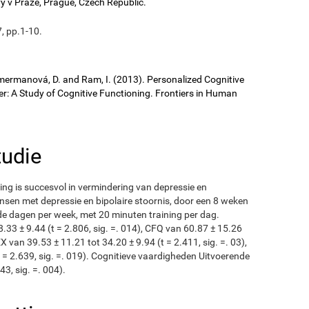
vy v Praze, Prague, Czech Republic.
, pp.1-10.
 Cimermanová, D. and Ram, I. (2013). Personalized Cognitive
der: A Study of Cognitive Functioning. Frontiers in Human
tudie
ing is succesvol in vermindering van depressie en
ensen met depressie en bipolaire stoornis, door een 8 weken
de dagen per week, met 20 minuten training per dag.
8.33 ± 9.44 (t = 2.806, sig. =. 014), CFQ van 60.87 ± 15.26
EX van 39.53 ± 11.21 tot 34.20 ± 9.94 (t = 2.411, sig. =. 03),
 = 2.639, sig. =. 019). Cognitieve vaardigheden Uitvoerende
43, sig. =. 004).