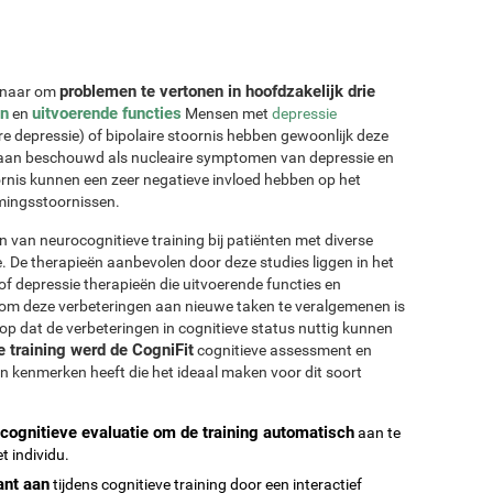
problemen te vertonen in hoofdzakelijk drie
ernaar om
n
uitvoerende functies
en
Mensen met
depressie
ire depressie) of bipolaire stoornis hebben gewoonlijk deze
aan beschouwd als nucleaire symptomen van depressie en
rnis kunnen een zeer negatieve invloed hebben op het
mingsstoornissen.
 van neurocognitieve training bij patiënten met diverse
e. De therapieën aanbevolen door deze studies liggen in het
f depressie therapieën die uitvoerende functies en
 om deze verbeteringen aan nieuwe taken te veralgemenen is
erop dat de verbeteringen in cognitieve status nuttig kunnen
 training werd de CogniFit
cognitieve assessment en
van kenmerken heeft die het ideaal maken voor dit soort
cognitieve evaluatie om de training automatisch
aan te
t individu.
ant aan
tijdens cognitieve training door een interactief