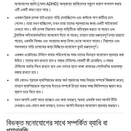
মনোযোগের ব্যাধি (যেমন ADHD) আক্রান্ত ব্যক্তিদের স্কুলে খারাপ ফলাফল করার
এটি একটি কারণ হতে পারে।
একজন ট্রাক চালক হাইওয়েতে গাড়ি চালাচ্ছিলেন এবং কাউকে পাশ কাটিয়ে চলে
গেলেন। তারা যখন যাচ্ছিলেন, তখন তারা তাদের প্রস্থানের জন্য একটি সাইনবোর্ড
দেখতে পান। যদি চালক নিরাপদে অন্য গাড়িটিকে অতিক্রম করতে না পারেন এবং
ট্র্যাফিক সাইনবোর্ডগুলিতে মনোযোগ দিতে না পারেন, তাহলে তারা গুরুত্বপূর্ণ তথ্য হারাতে
পারেন, এমনকি নিজের এবং অন্যদের জন্য বিপদ ডেকে আনতে পারেন। নিরাপদে এবং
সফলভাবে গাড়ি চালানোর জন্য বিচ্ছিন্ন মনোযোগ খুবই গুরুত্বপূর্ণ।
একজন ওয়েটারের টেবিলে খাবার পরিবেশনের সময় তাদের বিভক্ত মনোযোগ ব্যবহার করা
উচিত। তাদের মনে রাখতে হবে ৪ নম্বর টেবিলের লোকটি কী চেয়েছিল, ৩ নম্বর
টেবিলের অর্ডার লিখে রাখতে হবে এবং তাদের হাতে থাকা খাবারের প্লেটগুলির ভারসাম্য
বজায় রাখতে হবে।
যদি কোনও গ্রাহক ক্যাশিয়ারের কাছে অর্থ প্রদানের সময় বিক্রয় সম্পর্কে জিজ্ঞাসা করেন,
তাহলে ক্যাশিয়ারকে প্রশ্নের উত্তর সম্পর্কে চিন্তা করার সময় জিনিসপত্র স্ক্যান করে
ব্যাগে ভরে নিতে হবে।
যখন আপনি একই সাথে খাচ্ছেন এবং কথা বলছেন, অথবা এমনকি যখন আপনি টিভি
দেখছেন এবং ফোনে কথা বলছেন, তখনও আপনি বিভক্ত মনোযোগ ব্যবহার করছেন।
বিভক্ত মনোযোগের সাথে সম্পর্কিত ব্যাধি বা
প্যাথলজি