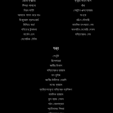
রোবো ফ্যাক্টরি
ক্যান্ডি লাইন আপ
পিঁপড়া পালানো
ধাঁধা
নিয়ন লাইট
পেঙ্গুইন এক্সপ্লোরার
আমাকে পাগল করে দাও
সংখ্যা
ভিজ্যুয়াল ক্রসওয়ার্ড
রঙিন মৌমাছি
মিলিয়ে নাও!
মানসিক তৎপরতা গেম
গণিতের উন্মাদনা
অনলাইন মেমোরি গেমস
মার্বেল রেস
মস্তিষ্কের গেম
মেলোডিক টেনিস
যন্ত্র
পেটেন্ট
রিসেলাররা
জ্ঞানীয় বিকাশ
মস্তিষ্কের ব্যায়াম
মন কুইজ
জ্ঞানীয় উদ্দীপনা থেরাপি
মনের ব্যায়াম
ব্যক্তিগতকৃত মস্তিষ্ক প্রশিক্ষণ
মানসিক ব্যায়াম
কুল ম্যাথ গেমস
পঠন বোধগম্যতা
প্রতিভাধর শিশুরা