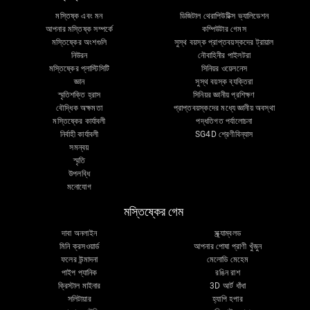
মস্তিষ্ক এবং মন
ডিজিটাল থেরাপিউটিক্স ভ্যালিডেশন
আপনার মস্তিষ্ক সম্পর্কে
কম্পিউটার গেমস
মস্তিষ্কের অংশগুলি
সুস্থ বয়স্ক প্রাপ্তবয়স্কদের ট্রায়াল
নিউরন
নৌবাহিনীর পাইলটরা
মস্তিষ্কের প্লাস্টিসিটি
সিনিয়র ওয়েলনেস
জ্ঞান
সুস্থ বয়স্ক ব্যক্তিরা
স্মৃতিশক্তি হ্রাস
সিনিয়র জ্ঞানীয় প্রশিক্ষণ
বৌদ্ধিক অক্ষমতা
প্রাপ্তবয়স্কদের মধ্যে জ্ঞানীয় অবস্থা
মস্তিষ্কের কার্যাবলী
পদ্ধতিগত পর্যালোচনা
নির্বাহী কার্যাবলী
SG4D শ্রেণীবিন্যাস
সমন্বয়
স্মৃতি
উপলব্ধি
মনোযোগ
মস্তিষ্কের গেম
দাবা অনলাইন
স্ক্র্যাম্বলড
মিনি ক্রসওয়ার্ড
আপনার পোষা প্রাণী খুঁজুন
ফলের উন্মাদনা
মেলোডি মেহেম
পাইপ প্যানিক
রঙিন রাশ
ক্রিস্টাল মাইনার
3D আর্ট ধাঁধা
সলিটায়ার
হ্যাপি হপার