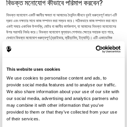
বিভক্ত মনোযোগ কীভাবে পরিমাপ করবেন?
বিভক্ত মনোযোগ একটি জ্ঞানীয় ক্ষমতা যা আমাদের দৈনন্দিন জীবনে খুবই গুরুত্বপূর্ণ কারণ এটি
দ্রুত এবং দক্ষতার সাথে কাজ সম্পাদন করা সম্ভব করে। সঠিকভাবে কাজ সম্পাদন করা মানে
একই সময়ে একাধিক উপলব্ধি, মোটর বা জ্ঞানীয় কার্যকলাপ, যা আমাদের বিভক্ত মনোযোগের
উপর সরাসরি নির্ভর করে। বিভক্ত মনোযোগ মূল্যায়ন পেশাদার ক্ষেত্রে সহায়ক হতে পারে,
যেখানে বিভক্ত মনোযোগ গুরুত্বপূর্ণ (ড্রাইভার, ক্রীড়াবিদ, ইত্যাদি)। এটি একাডেমিক
ক্ষেত্রেও সাহায্য করতে পারে (যদি একজন শিক্ষার্থীর নোট নিতে বা নির্দিষ্ট কাজ সম্পন্ন করতে
অতিরিক্ত সময়ের প্রয়োজন হয়), অথবা ক্লিনিকাল ক্ষেত্রেও (হয়তো একজন রোগীর সঠিক
তথ্য সংগ্রহের জন্য আরও সময় প্রয়োজন)। এই সমস্ত ক্ষেত্রে, একটি
জ্ঞানীয় মূল্যায়ন
ব্যবহারকারীকে তাদের দৈনন্দিন জীবনকে আরও গভীর প্রেক্ষাপটে বুঝতে সরাসরি সাহায্য করতে
পারে।
This website uses cookies
কগনিফিট তার বিভক্ত মনোযোগের কাজগুলি ক্লাসিক স্ট্রুপ টেস্টের উপর ভিত্তি করে তৈরি
We use cookies to personalise content and ads, to
করেছে। যুগপততা পরীক্ষা কেবল বিভক্ত মনোযোগ মূল্যায়ন করে না, বরং স্থানান্তর এবং হাত-
provide social media features and to analyse our traffic.
চোখের সমন্বয় মূল্যায়নেও সহায়তা করে।
We also share information about your use of our site with
যুগপত পরীক্ষা DIAT-SHIF
: ব্যবহারকারীকে আপনার পয়েন্টার দিয়ে একটি বলের
our social media, advertising and analytics partners who
অনুসরণ করতে হবে এবং স্ক্রিনের মাঝখানে প্রদর্শিত শব্দগুলি সম্পর্কে সচেতন থাকতে
may combine it with other information that you’ve
হবে। যখন স্ক্রিনের মাঝখানে থাকা শব্দটি লেখা রঙের সাথে মিলে যায়, তখন
provided to them or that they’ve collected from your use
ব্যবহারকারীকে যথাযথ প্রতিক্রিয়া জানাতে হবে (একই সাথে উভয় উদ্দীপনার প্রতি
মনোযোগ দেওয়ার সময়)। এই কার্যকলাপে, ব্যবহারকারীকে কৌশল পরিবর্তন করতে হবে,
of their services.
নতুন প্রতিক্রিয়া তৈরি করতে হবে এবং একই সাথে মোটর এবং ভিজ্যুয়াল দক্ষতা