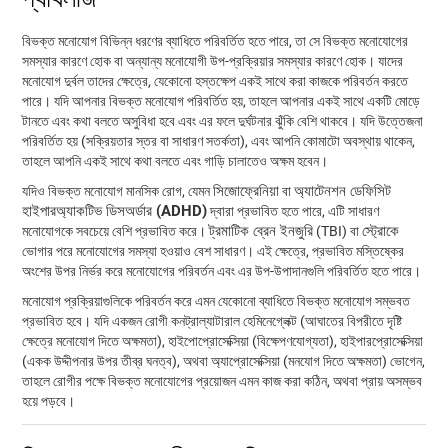
বিভক্ত মনোযোগ বিভিন্ন ধরণের ব্যাধিতে পরিবর্তিত হতে পারে, তা সে বিভক্ত মনোযোগের
সমস্যার কারণে হোক বা অন্যান্য মনোযোগী উপ-প্রক্রিয়ার সমস্যার কারণে হোক। যাদের
মনোযোগ দুর্বল তাদের ক্ষেত্রে, যেকোনো হস্তক্ষেপ একই সাথে করা কাজকে পরিবর্তন করতে
পারে। যদি আপনার বিভক্ত মনোযোগ পরিবর্তিত হয়, তাহলে আপনার একই সাথে একটি মোড়ে
টানতে এবং কথা বলতে অসুবিধা হবে এবং এর ফলে দুর্ঘটনার ঝুঁকি বেশি থাকবে। যদি উত্তেজনা
পরিবর্তিত হয় (সক্রিয়তার স্তর বা সাধারণ সতর্কতা), এবং আপনি কোমাটো অবস্থায় থাকেন,
তাহলে আপনি একই সাথে কথা বলতে এবং গাড়ি চালাতেও অক্ষম হবেন।
সিজোফ্রেনিয়া
অ্যাটেনশন ডেফিসিট
যদিও বিভক্ত মনোযোগ মানসিক রোগ, যেমন
বা
হাইপারঅ্যাকটিভ ডিসঅর্ডার (ADHD)
দ্বারা প্রভাবিত হতে পারে, এটি সাধারণ
ট্রমাটিক ব্রেন ইনজুরি
স্ট্রোকে
মনোযোগকে সবচেয়ে বেশি প্রভাবিত করে।
(TBI) বা
ভোগার পরে মনোযোগের সমস্যা হওয়াও বেশ সাধারণ। এই ক্ষেত্রে, প্রভাবিত মস্তিষ্কের
অংশের উপর নির্ভর করে মনোযোগের পরিবর্তন এবং এর উপ-উপাদানগুলি পরিবর্তিত হতে পারে।
মনোযোগ প্রক্রিয়াগুলিকে পরিবর্তন করে এমন যেকোনো ব্যাধিতে বিভক্ত মনোযোগ সম্ভবত
প্রভাবিত হবে। যদি একজন রোগী কনট্রাল্যাটারাল হেমিনেগ্লেক্ট (আঘাতের বিপরীতে দৃষ্টি
ক্ষেত্রে মনোযোগ দিতে অক্ষমতা), হাইপোপ্রোসেক্সিয়া (বিক্ষেপণযোগ্যতা), হাইপারপ্রোসেক্সিয়া
(একক উদ্দীপনার উপর তীব্র ঘনত্ব), অথবা অ্যাপ্রোসেক্সিয়া (মনযোগ দিতে অক্ষমতা) ভোগেন,
তাহলে রোগীর পক্ষে বিভক্ত মনোযোগের প্রয়োজন এমন কাজ করা কঠিন, অথবা প্রায় অসম্ভব
হয়ে পড়বে।