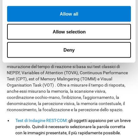
sapere se un bambino ha problemi a problemi di percezione, di
elaborazione o di movimento, con difficoltà scolastiche coinvolte)
Allow all
nei campi medici (per rilevare problemi minori nei pazienti nei
campi percettivi, di elaborazione o motori) o campi professionali
(che permette di sapere qualilavoratori sono meglio preparati per
Allow selection
determinate attività di agire rapidamente in determinate
circostanze) .
È' possibile valutare efficacemente e affidabilmente diverse
Deny
funzioni cognitive, come il tempo di reazione, attraverso un
piena
valutazione neuropsicologica
. Il test che CogniFit offre per la
misurazione del tempo di reazione si basa sui test classici di
NEPSY, Variables of Attention (TOVA), Continuous Performance
Test (CPT), est of Memory Malingering (TOMM) e Visual
Organisation Task (VOT) . Oltre a misurare il tempo di risposta,
anche essi misurano la memoria, la scansione visiva,
coordinazione occhio-mano, l'inibizione, l'aggiornamento, la
denominazione, la percezione visiva, la memoria contestuale, il
riconoscimento, la focalizzazione e la percezione dello spazio.
Test di Indagine REST-COM
: gli oggetti appaiono per un breve
periodo. Quindi è necessario selezionare la parola corretta
con le immagini presentate, il più rapidamente possibile.