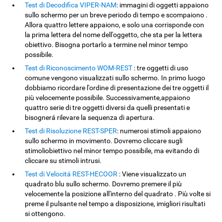
Test di Decodifica VIPER-NAM
: immagini di oggetti appaiono
sullo schermo per un breve periodo di tempo e scompaiono .
Allora quattro lettere appaiono, e solo una corrisponde con
la prima lettera del nome dell'oggetto, che sta per la lettera
obiettivo. Bisogna portarlo a termine nel minor tempo
possibile.
Test di Riconoscimento WOM-REST
: tre oggetti di uso
comune vengono visualizzati sullo schermo. In primo luogo
dobbiamo ricordare l'ordine di presentazione dei tre oggetti il ​​
più velocemente possibile. Successivamente,appaiono
quattro serie di tre oggetti diversi da quelli presentati e
bisognerá rilevare la sequenza di apertura.
Test di Risoluzione REST-SPER
: numerosi stimoli appaiono
sullo schermo in movimento. Dovremo cliccare sugli
stimoliobiettivo nel minor tempo possibile, ma evitando di
cliccare su stimoli intrusi.
Test di Velocitá REST-HECOOR
: Viene visualizzato un
quadrato blu sullo schermo. Dovremo premere il più
velocemente la posizione all'interno del quadrato . Più volte si
preme il pulsante nel tempo a disposizione, imigliori risultati
si ottengono.