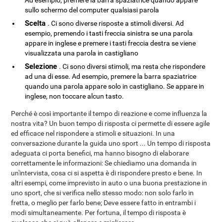
Ad esempio, premere la barra spaziatrice quando appare
sullo schermo del computer qualsiasi parola
Scelta
. Ci sono diverse risposte a stimoli diversi. Ad
esempio, premendo i tasti freccia sinistra se una parola
appare in inglese e premere i tasti freccia destra se viene
visualizzata una parola in castigliano
Selezione
. Ci sono diversi stimoli, ma resta che rispondere
ad una di esse. Ad esempio, premere la barra spaziatrice
quando una parola appare solo in castigliano. Se appare in
inglese, non toccare alcun tasto.
Perché è così importante il tempo di reazione e come influenza la
nostra vita? Un buon tempo di risposta ci permette di essere agile
ed efficace nel rispondere a stimoli e situazioni. In una
conversazione durante la guida uno sport ... Un tempo di risposta
adeguata ci porta benefici, ma hanno bisogno di elaborare
correttamente le informazioni: Se chiediamo una domanda in
un'intervista, cosa ci si aspetta è di rispondere presto e bene. In
altri esempi, come imprevisto in auto o una buona prestazione in
uno sport, che si verifica nello stesso modo: non solo farlo in
fretta, o meglio per farlo bene; Deve essere fatto in entrambi i
modi simultaneamente. Per fortuna, il tempo di risposta è