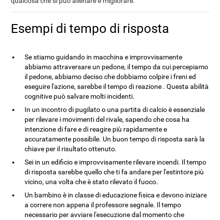
qualcosa che si può allenare e migliorare.
Esempi di tempo di risposta
Se stiamo guidando in macchina e improvvisamente
abbiamo attraversare un pedone, il tempo da cui percepiamo
il pedone, abbiamo deciso che dobbiamo colpire i freni ed
eseguire l'azione, sarebbe il tempo di reazione . Questa abilità
cognitive può salvare molti incidenti.
In un incontro di pugilato o una partita di calcio è essenziale
per rilevare i movimenti del rivale, sapendo che cosa ha
intenzione di fare e di reagire più rapidamente e
accuratamente possibile. Un buon tempo di risposta sarà la
chiave per il risultato ottenuto.
Sei in un edificio e improvvisamente rilevare incendi. Il tempo
di risposta sarebbe quello che ti fa andare per l'estintore più
vicino, una volta che è stato rilevato il fuoco.
Un bambino è in classe di educazione fisica e devono iniziare
a correre non appena il professore segnale. Il tempo
necessario per avviare l'esecuzione dal momento che