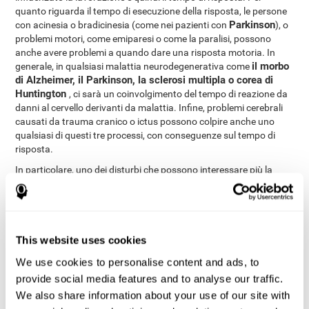
quanto riguarda il tempo di esecuzione della risposta, le persone
Parkinson
con acinesia o bradicinesia (come nei pazienti con
), o
problemi motori, come emiparesi o come la paralisi, possono
anche avere problemi a quando dare una risposta motoria. In
il morbo
generale, in qualsiasi malattia neurodegenerativa come
di Alzheimer, il Parkinson, la sclerosi multipla o corea di
Huntington
, ci sarà un coinvolgimento del tempo di reazione da
danni al cervello derivanti da malattia. Infine, problemi cerebrali
causati da trauma cranico o ictus possono colpire anche uno
qualsiasi di questi tre processi, con conseguenze sul tempo di
risposta.
In particolare, uno dei disturbi che possono interessare più la
danno assonale
velocità con cui il trattamento dei dati è il
diffuso
(DAD). Di solito, quando il cervello subisce un trauma
cranico (posso venire come un colpo alla testa o un arresto
improvviso con la macchina, per esempio), le connessioni
possono essere danneggiati. Il movimento che si verifica nel
This website uses cookies
cervello si traduce in rottura o torsione di assoni (parte del
We use cookies to personalise content and ads, to
neurone che ti permette di contattare altri neuroni, la materia
provide social media features and to analyse our traffic.
bianca del cervello). Questo danno assoni si verifica in una
particolare area del cervello, ma assoni lungo l'intero cervello
We also share information about your use of our site with
sono danneggiate, causando danni diffusi. Ciò si traduce in un