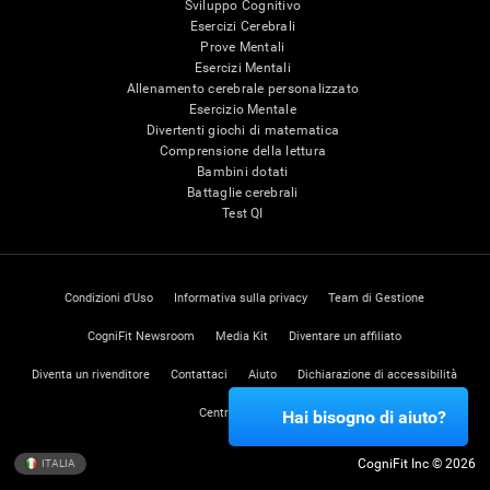
Sviluppo Cognitivo
Esercizi Cerebrali
Prove Mentali
Esercizi Mentali
Allenamento cerebrale personalizzato
Esercizio Mentale
Divertenti giochi di matematica
Comprensione della lettura
Bambini dotati
Battaglie cerebrali
Test QI
Condizioni d'Uso
Informativa sulla privacy
Team di Gestione
CogniFit Newsroom
Media Kit
Diventare un affiliato
Diventa un rivenditore
Contattaci
Aiuto
Dichiarazione di accessibilità
Centro di Fiducia
Hai bisogno di aiuto?
CogniFit Inc © 2026
ITALIA