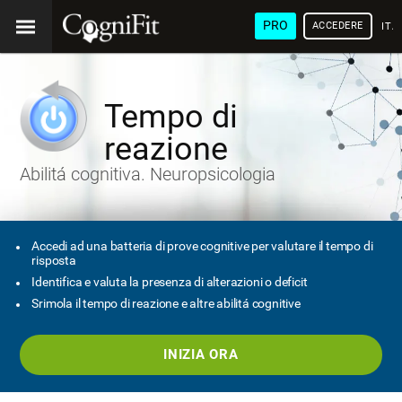
PRO
ACCEDERE
ITA
Tempo di
reazione
Abilitá cognitiva. Neuropsicologia
Accedi ad una batteria di prove cognitive per valutare il tempo di
risposta
Identifica e valuta la presenza di alterazioni o deficit
Srimola il tempo di reazione e altre abilitá cognitive
INIZIA ORA