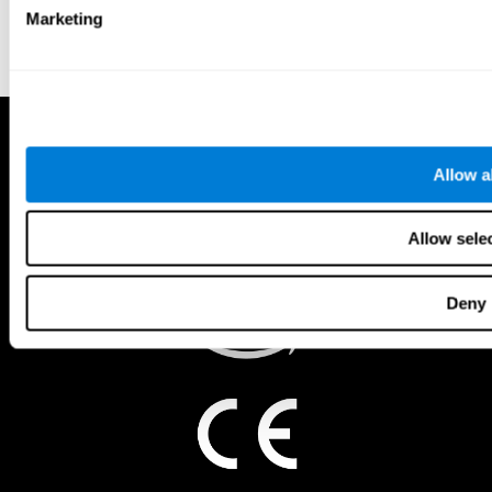
Marketing
Allow al
Allow sele
Deny