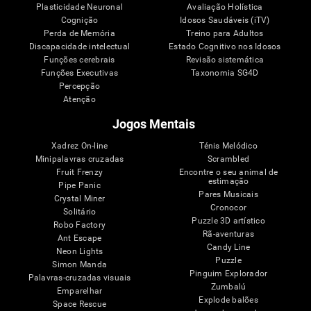
Plasticidade Neuronal
Avaliação Holística
Cognição
Idosos Saudáveis (iTV)
Perda de Memória
Treino para Adultos
Discapacidade intelectual
Estado Cognitivo nos Idosos
Funções cerebrais
Revisão sistemática
Funções Executivas
Taxonomia SG4D
Percepção
Atenção
Jogos Mentais
Xadrez On-line
Ténis Melódico
Minipalavras cruzadas
Scrambled
Fruit Frenzy
Encontre o seu animal de
estimação
Pipe Panic
Pares Musicais
Crystal Miner
Cronocor
Solitário
Puzzle 3D artístico
Robo Factory
Rã-aventuras
Ant Escape
Candy Line
Neon Lights
Puzzle
Simon Manda
Pinguim Explorador
Palavras-cruzadas visuais
Zumbalú
Emparelhar
Explode balões
Space Rescue