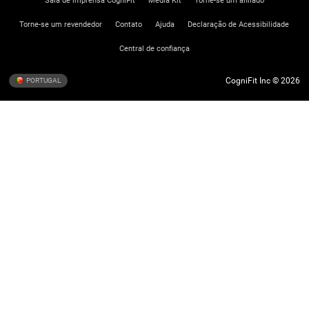
Torne-se um revendedor
Contato
Ajuda
Declaração de Acessibilidade
Central de confiança
CogniFit Inc © 2026
PORTUGAL