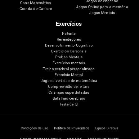
Jogos de engenho
Caos Matemático
Jogos Online para a memória
Corrida de Caricas
Jogos Mentais
Exercícios
Patente
Revendedores
Desenvolvimento Cognitivo
Exercícios Cerebrais
Probas Mentais
Exercícios mentais
Treino cerebral personalizado
Exercício Mental
Jogos divertidos de matemática
Compreensão de leitura
Crianças superdotadas
Batalhas cerebrais
Teste de QI
Condições de uso
Política de Privacidade
Equipe Diretiva
Sala de imprensa CogniFit
Media Kit
Torne-se um afiliado