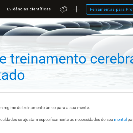
a
Evidências científicas
Ferramentas para Pro
e treinamento cerebr
zado
m regime de treinamento único para a sua mente.
ificuldades se ajustam especificamente as necessidades do seu
mental
par