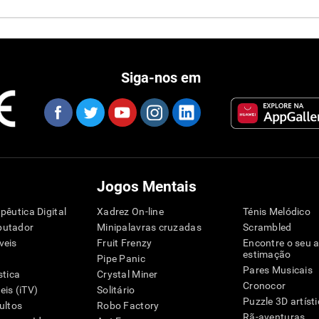
Siga-nos em
Jogos Mentais
pêutica Digital
Xadrez On-line
Ténis Melódico
putador
Minipalavras cruzadas
Scrambled
veis
Fruit Frenzy
Encontre o seu 
estimação
Pipe Panic
Pares Musicais
stica
Crystal Miner
Cronocor
is (iTV)
Solitário
Puzzle 3D artíst
ultos
Robo Factory
Rã-aventuras