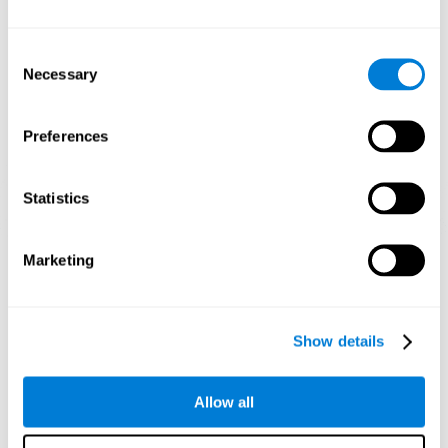
estimativa e inibição.
1ª SEMANA
2ª SEMANA
3ª SEMANA
Consent
Necessary
Selection
Preferences
Statistics
Projeção gráfica orientativa de redes neuronais após 3 semanas.
Marketing
O que acontece quando eu não treino
as minhas habilidades cognitivas?
Show details
O nosso cérebro é projetado para economizar recursos, por isso
tende a eliminar conexões não utilizadas. Desse modo, se uma
habilidade cognitiva não for usada normalmente, o cérebro não
Allow all
fornecerá recursos para esse padrão de activação neuronal,
tornando-se cada vez mais fraco. Isso torna-nos menos capazes