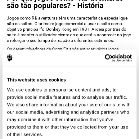
são tão populares? - História
Jogos como Rã-aventuras têm uma característica especial que
são os saltos. O primeiro jogo comercial a usar o salto como
objetivo principal foi Donkey Kong em 1981. A ideia por trás do
salto é manter o utilizador ciente do que está a acontecer no jogo
e reforçar o seu tempo de reação a diferentes estímulos.
Os desenvolvedores da CogniFit após estudar vários jogos
conseguiram desenvolver Rã-aventuras incorporando elementos
de velocidade, saltos duplos e obstáculos para que suas
habilidades cognitivas sejam constantemente testadas.
Como o jogo de cérebro “Rã-
This website uses cookies
aventuras ” melhora as minhas
habilidades cognitivas?
We use cookies to personalise content and ads, to
provide social media features and to analyse our traffic.
Jogar jogos como o Rã-aventuras da CogniFit estimula um
We also share information about your use of our site with
padrão específico de activação neural.
our social media, advertising and analytics partners who
O estímulo consistente das nossas habilidades pode ajudar a
may combine it with other information that you’ve
criar novas sinapses, à medida que os circuitos neuronais
provided to them or that they’ve collected from your use
reorganizam e melhoram as funções cognitivas. O jogo Rã-
aventuras procura estimular habilidades relacionadas à
of their services.