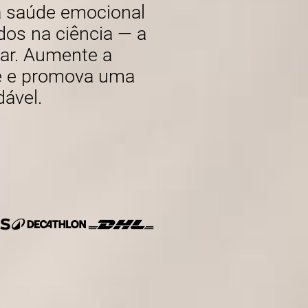
 a saúde emocional
os na ciência — a
gar. Aumente a
se e promova uma
dável.