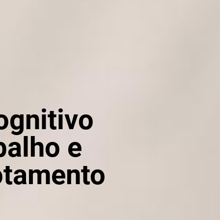
gnitivo
balho e
otamento