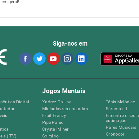
a em geral!
Siga-nos em
Jogos Mentais
pêutica Digital
Xadrez On-line
Ténis Melódico
putador
Minipalavras cruzadas
Scrambled
veis
Fruit Frenzy
Encontre o seu 
estimação
Pipe Panic
Pares Musicais
stica
Crystal Miner
Cronocor
is (iTV)
Solitário