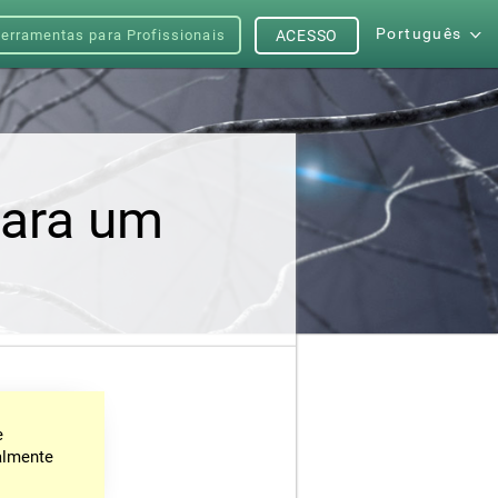
Português
erramentas para Profissionais
ACESSO
para um
e
almente