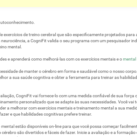
 autoconhecimento.
 exercícios de treino cerebral que são especificamente projetados para a
neurociência, a CogniFit valida o seu programa com um pesquisador ind
eino mental.
des e aprenderá como melhorá-las com os exercícios mentais e o
mental
essidade de manter o cérebro em forma e saudável como o nosso corpo.
lhor a sua saúde cognitiva e obter a ferramenta para treinar as habilida
liação, CogniFit vai fornece-lo com uma medida confiável de sua força 
einamento personalizado que se adapte às suas necessidades. Você vai t
nder a melhorar com exercícios mentais e treinamento mental a sua med
azer e que habilidades cognitivas prefere treinar.
 mental estão disponíveis on-line para que você possa começar facilment
 cérebro são divertidos e fáceis de fazer. Inicie a avaliação e a formaçã