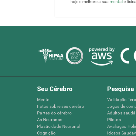
hoje e melhore a sua
mental
e físic
Seu Cérebro
Pesquisa
Mente
Validação Tera
Fatos sobre seu cérebro
Jogos de com
Partes do cérebro
Adultos saudá
As Neuronas
Pilotos
Plasticidade Neuronal
Avaliação Holí
Cognição
Idosos Saudáve