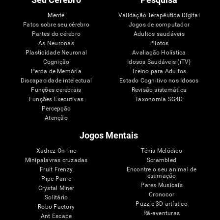
Mente
Validação Terapêutica Digital
Fatos sobre seu cérebro
Jogos de computador
Partes do cérebro
Adultos saudáveis
As Neuronas
Pilotos
Plasticidade Neuronal
Avaliação Holística
Cognição
Idosos Saudáveis (iTV)
Perda de Memória
Treino para Adultos
Discapacidade intelectual
Estado Cognitivo nos Idosos
Funções cerebrais
Revisão sistemática
Funções Executivas
Taxonomia SG4D
Percepção
Atenção
Jogos Mentais
Xadrez On-line
Ténis Melódico
Minipalavras cruzadas
Scrambled
Fruit Frenzy
Encontre o seu animal de
estimação
Pipe Panic
Pares Musicais
Crystal Miner
Cronocor
Solitário
Puzzle 3D artístico
Robo Factory
Rã-aventuras
Ant Escape