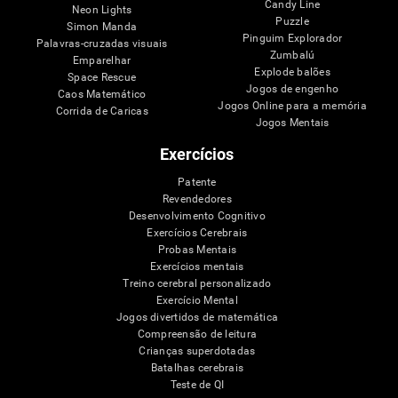
Candy Line
Neon Lights
Puzzle
Simon Manda
Pinguim Explorador
Palavras-cruzadas visuais
Zumbalú
Emparelhar
Explode balões
Space Rescue
Jogos de engenho
Caos Matemático
Jogos Online para a memória
Corrida de Caricas
Jogos Mentais
Exercícios
Patente
Revendedores
Desenvolvimento Cognitivo
Exercícios Cerebrais
Probas Mentais
Exercícios mentais
Treino cerebral personalizado
Exercício Mental
Jogos divertidos de matemática
Compreensão de leitura
Crianças superdotadas
Batalhas cerebrais
Teste de QI