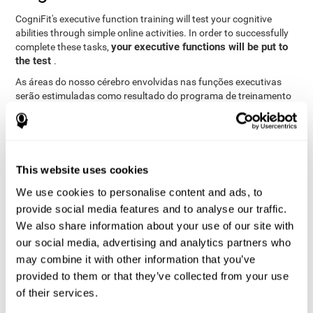
CogniFit's executive function training will test your cognitive
abilities through simple online activities. In order to successfully
your executive functions will be put to
complete these tasks,
the test
.
As áreas do nosso cérebro envolvidas nas funções executivas
serão estimuladas como resultado do programa de treinamento
permite-nos alterar
de raciocínio. Esta estimulação
ligeiramente o estado do nosso cérebro
para nos adaptarmos
a ele, através de um mecanismo conhecido como “
neuroplasticidade
”. O fato de nosso cérebro estar adaptado
nos permite ser mais eficientes nas atividades que exigem
This website uses cookies
funções executivas, seja nos treinos CogniFit, no trabalho, nas
We use cookies to personalise content and ads, to
aulas ou no dia a dia.
provide social media features and to analyse our traffic.
It is important to bear in mind that to stimulate the brain
We also share information about your use of our site with
. Good cognitive
effectively, it is not enough to play any game
our social media, advertising and analytics partners who
training must have certain characteristics, such as those
offered by CogniFit training: a solid scientific basis, the
may combine it with other information that you’ve
ability to adapt to the needs and level of the user, and the
provided to them or that they’ve collected from your use
right activities to train executive functions.
of their services.
Advantages