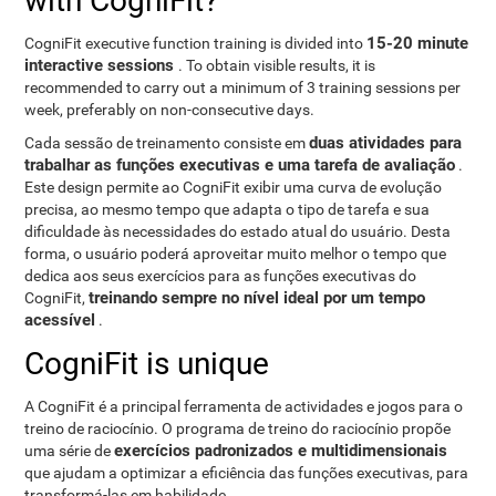
with CogniFit?
15-20 minute
CogniFit executive function training is divided into
interactive sessions
. To obtain visible results, it is
recommended to carry out a minimum of 3 training sessions per
week, preferably on non-consecutive days.
duas atividades para
Cada sessão de treinamento consiste em
trabalhar as funções executivas e uma tarefa de avaliação
.
Este design permite ao CogniFit exibir uma curva de evolução
precisa, ao mesmo tempo que adapta o tipo de tarefa e sua
dificuldade às necessidades do estado atual do usuário. Desta
forma, o usuário poderá aproveitar muito melhor o tempo que
dedica aos seus exercícios para as funções executivas do
treinando sempre no nível ideal por um tempo
CogniFit,
acessível
.
CogniFit is unique
A CogniFit é a principal ferramenta de actividades e jogos para o
treino de raciocínio. O programa de treino do raciocínio propõe
exercícios padronizados e multidimensionais
uma série de
que ajudam a optimizar a eficiência das funções executivas, para
transformá-las em habilidade.