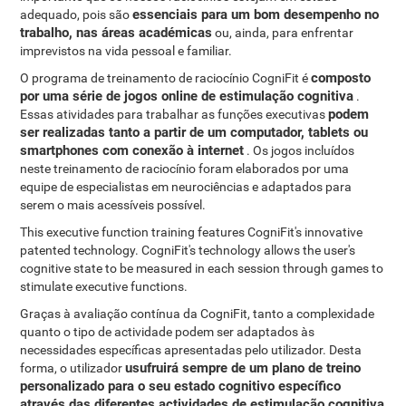
essenciais para um bom desempenho no
adequado, pois são
trabalho, nas áreas académicas
ou, ainda, para enfrentar
imprevistos na vida pessoal e familiar.
composto
O programa de treinamento de raciocínio CogniFit é
por uma série de jogos online de estimulação cognitiva
.
podem
Essas atividades para trabalhar as funções executivas
ser realizadas tanto a partir de um computador, tablets ou
smartphones com conexão à internet
. Os jogos incluídos
neste treinamento de raciocínio foram elaborados por uma
equipe de especialistas em neurociências e adaptados para
serem o mais acessíveis possível.
This executive function training features CogniFit's innovative
patented technology. CogniFit's technology allows the user's
cognitive state to be measured in each session through games to
stimulate executive functions.
Graças à avaliação contínua da CogniFit, tanto a complexidade
quanto o tipo de actividade podem ser adaptados às
necessidades específicas apresentadas pelo utilizador. Desta
usufruirá sempre de um plano de treino
forma, o utilizador
personalizado para o seu estado cognitivo específico
através das diferentes actividades de estimulação cognitiva