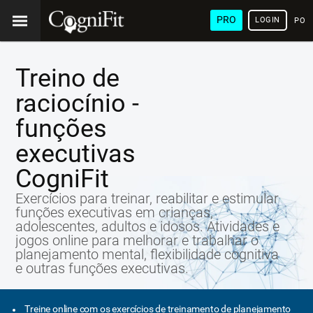
PRO
LOGIN
POR
Treino de
raciocínio -
funções
executivas
CogniFit
Exercícios para treinar, reabilitar e estimular
funções executivas em crianças,
adolescentes, adultos e idosos. Atividades e
jogos online para melhorar e trabalhar o
planejamento mental, flexibilidade cognitiva
e outras funções executivas.
Treine online com os exercícios de treinamento de planejamento