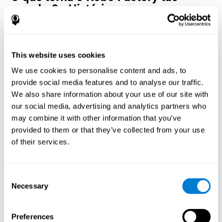
popular? - História
Jogos de velocidade de estimativa e processamento, como o
Robo Factory, ajudam os usuários a alocar seus recursos
cognitivos no espaço e no tempo. Isso os ajuda a dar respostas
This website uses cookies
corretas mais rápidas aos alvos e mantém o usuário entretido
enquanto trabalha em suas diferentes habilidades cognitivas.
We use cookies to personalise content and ads, to
Como o jogo mental “Robo Factory”
provide social media features and to analyse our traffic.
melhora minhas habilidades
We also share information about your use of our site with
cognitivas?
our social media, advertising and analytics partners who
may combine it with other information that you’ve
O Robo Factory de CogniFit ajuda a estimular um padrão de
provided to them or that they’ve collected from your use
ativação neural específico. Repetir e treinar esse padrão de
of their services.
forma consistente pode ajudar a criar novas sinapses e ajudar os
circuitos neurais a se reorganizar e recuperar funções cognitivas
enfraquecidas ou danificadas.
A Robo Factory ajuda a exercitar o planejamento, a percepção
Consent
espacial e o deslocamento. Estimular consistentemente essas
Necessary
Selection
habilidades pode ajudar a criar novas sinapses, reorganizar os
circuitos neurais e melhorar as funções cognitivas.
O que acontece quando não treino
Preferences