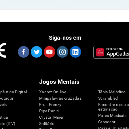
Siga-nos em
Jogos Mentais
pêutica Digital
Xadrez On-line
Ténis Melódico
putador
Minipalavras cruzadas
Scrambled
veis
Fruit Frenzy
Encontre o seu 
estimação
Pipe Panic
Pares Musicais
stica
Crystal Miner
Cronocor
is (iTV)
Solitário
Puzzle 3D artíst