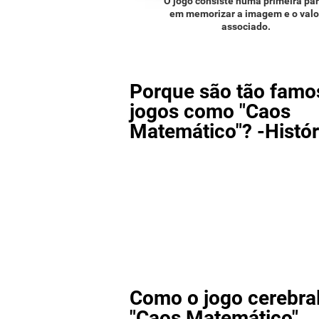
O jogo consiste numa primeira par
em memorizar a imagem e o valo
associado.
Porque são tão famo
jogos como "Caos
Matemático"? -Histór
Como o jogo cerebra
"Caos Matemático"