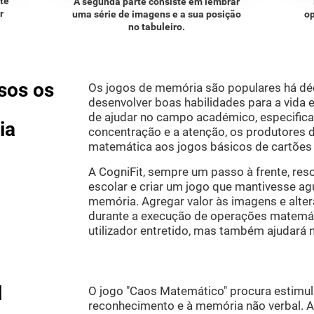
te
A segunda parte consiste em lembrar
r
uma série de imagens e a sua posição
o
no tabuleiro.
sos os
Os jogos de memória são populares há dé
desenvolver boas habilidades para a vida 
de ajudar no campo académico, especific
ia
concentração e a atenção, os produtores 
matemática aos jogos básicos de cartõe
A CogniFit, sempre um passo à frente, res
escolar e criar um jogo que mantivesse a
memória. Agregar valor às imagens e alter
durante a execução de operações matemá
utilizador entretido, mas também ajudará
l
O jogo "Caos Matemático" procura estimul
reconhecimento e à memória não verbal. Ao