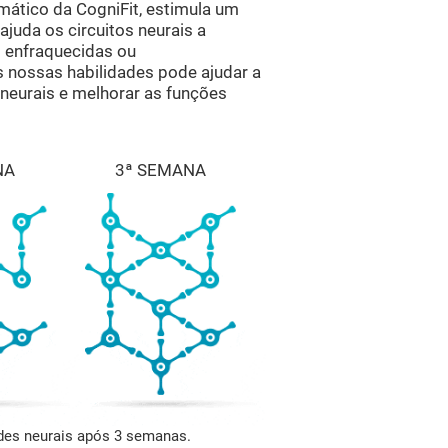
tico da CogniFit, estimula um
ajuda os circuitos neurais a
s enfraquecidas ou
s nossas habilidades pode ajudar a
s neurais e melhorar as funções
NA
3ª SEMANA
edes neurais após 3 semanas.