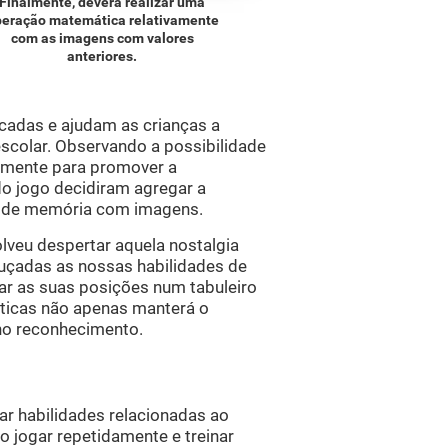
Finalmente, deverá realizar uma
peração matemática relativamente
com as imagens com valores
anteriores.
cadas e ajudam as crianças a
escolar. Observando a possibilidade
amente para promover a
do jogo decidiram agregar a
s de memória com imagens.
olveu despertar aquela nostalgia
guçadas as nossas habilidades de
ar as suas posições num tabuleiro
ticas não apenas manterá o
 no reconhecimento.
ar habilidades relacionadas ao
 jogar repetidamente e treinar