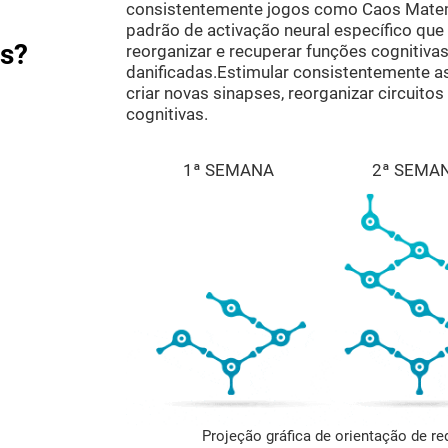
consistentemente jogos como Caos Matemá
padrão de activação neural específico que 
as?
reorganizar e recuperar funções cognitiva
danificadas.Estimular consistentemente a
criar novas sinapses, reorganizar circuito
cognitivas.
1ª SEMANA
2ª SEMA
Projeção gráfica de orientação de r