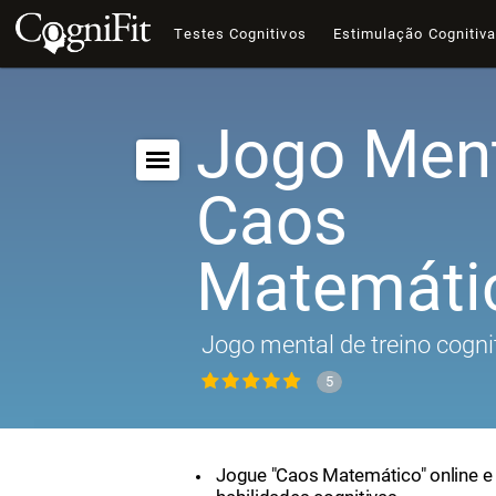
Testes Cognitivos
Estimulação Cognitiv
Jogo Ment
Caos
Matemáti
Jogo mental de treino cogni
5
Jogue "Caos Matemático" online e