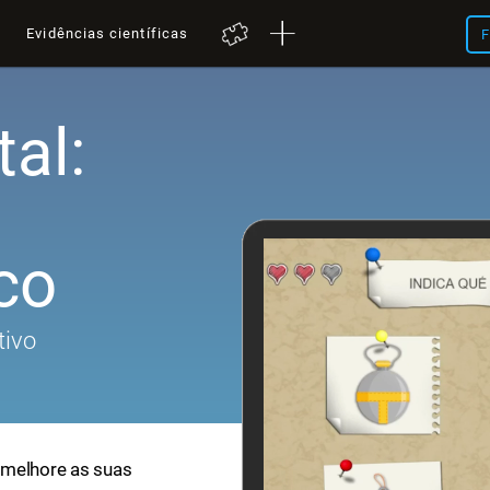
a
Evidências científicas
F
al:
co
tivo
 melhore as suas