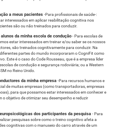
itação a meus pacientes
-Para profissionais de saúde-:
interessados ​​em aplicar reabilitação cognitiva nos
cientes são ou não treinados para conduzir.
s alunos da minha escola de condução
- Para escolas de
s estar interessados ​​em treinar e/ou saber se os nossos
tores, são treinados cognitivamente para conduzir. Na
diferentes partes do mundo incorporaram o CogniFit como
ivo. Este é o caso do Code Rousseau, que é a empresa líder
scolas de condução e segurança rodoviária; ou a Western
BSM no Reino Unido.
 conductores da minha empresa
-Para recursos humanos e
ncial de muitas empresas (como transportadoras, empresas
soas), para que possamos estar interessados ​​em conhecer e
om o objetivo de otimizar seu desempenho e reduzir
neuropsicológicas dos participantes da pesquisa
- Para
ealizar pesquisas sobre como o treino cognitivo afeta a
des cognitivas com o manuseio do carro através de um