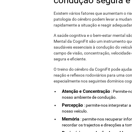
condução segura e 
Existem vários fatores que aumentam o ris
patologia do cérebro podem levar a mudan
rapidamente a situação e reagir adequada
A saúde cognitiva e o bem-estar mental são
Mental da CogniFit são um instrumento que
saudáveis ​​essenciais à condução do veícul
campo de visão, concentração, velocidade 
segura e eficiente.
O treino do cérebro da CogniFit pode ajuda
reação e reflexos rodoviários para uma con
especialmente nos seguintes domínios cogn
Atenção e Concentração
: Permite-
nosso ambiente de condução.
Percepção
: permite-nos interpretar
nosso veículo.
Memória
: permite-nos recuperar inf
recordar os trajectos e direcções a to