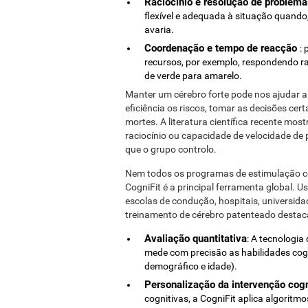
Raciocínio e resolução de problem
flexível e adequada à situação quand
avaria.
Coordenação e tempo de reacção
:
recursos, por exemplo, respondendo
de verde para amarelo.
Manter um cérebro forte pode nos ajudar a
eficiência os riscos, tomar as decisões cert
mortes. A literatura científica recente mo
raciocínio ou capacidade de velocidade d
que o grupo controlo.
Nem todos os programas de estimulação ce
CogniFit é a principal ferramenta global. 
escolas de condução, hospitais, universida
treinamento de cérebro patenteado destaca
Avaliação quantitativa
: A tecnologia
mede com precisão as habilidades cogn
demográfico e idade).
Personalização da intervenção cogn
cognitivas, a CogniFit aplica algoritmos