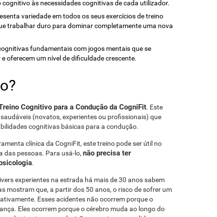
o cognitivo às necessidades cognitivas de cada utilizador.
resenta variedade em todos os seus exercícios de treino
que trabalhar duro para dominar completamente uma nova
s cognitivas fundamentais com jogos mentais que se
 oferecem um nível de dificuldade crescente.
do?
Treino Cognitivo para a Condução da CogniFit
. Este
 saudáveis ​​(novatos, experientes ou profissionais) que
abilidades cognitivas básicas para a condução.
amenta clínica da CogniFit, este treino pode ser útil no
não precisa ter
ia das pessoas. Para usá-lo,
psicologia
.
rivers experientes na estrada há mais de 30 anos sabem
s mostram que, a partir dos 50 anos, o risco de sofrer um
cativamente. Esses acidentes não ocorrem porque o
rança. Eles ocorrem porque o cérebro muda ao longo do