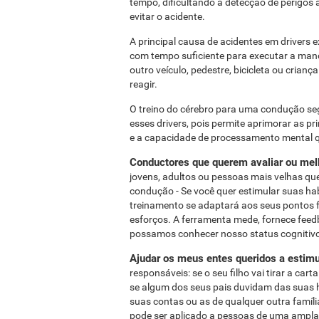
tempo, dificultando a detecção de perigos 
evitar o acidente.
A principal causa de acidentes em drivers 
com tempo suficiente para executar a man
outro veículo, pedestre, bicicleta ou cria
reagir.
O treino do cérebro para uma condução seg
esses drivers, pois permite aprimorar as pr
e a capacidade de processamento mental q
Conductores que querem avaliar ou melh
jovens, adultos ou pessoas mais velhas qu
condução - Se você quer estimular suas ha
treinamento se adaptará aos seus pontos f
esforços. A ferramenta mede, fornece feed
possamos conhecer nosso status cognitivo 
Ajudar os meus entes queridos a estimu
responsáveis: se o seu filho vai tirar a ca
se algum dos seus pais duvidam das suas h
suas contas ou as de qualquer outra família
pode ser aplicado a pessoas de uma ampla 