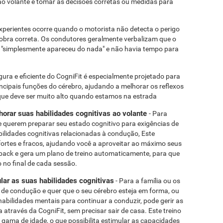
ao volante e tomar as decisões corretas ou medidas para
experientes ocorre quando o motorista não detecta o perigo
obra correta. Os condutores geralmente verbalizam que o
nça "simplesmente apareceu do nada" e não havia tempo para
ura e eficiente do CogniFit é especialmente projetado para
incipais funções do cérebro, ajudando a melhorar os reflexos
ue deve ser muito alto quando estamos na estrada
orar suas habilidades cognitivas ao volante
- Para
e querem preparar seu estado cognitivo para exigências de
bilidades cognitivas relacionadas à condução, Este
ortes e fracos, ajudando você a aproveitar ao máximo seus
back e gera um plano de treino automaticamente, para que
no final de cada sessão.
lar as suas habilidades cognitivas
- Para a família ou os
rta de condução e quer que o seu cérebro esteja em forma, ou
abilidades mentais para continuar a conduzir, pode gerir as
 através da CogniFit, sem precisar sair de casa. Este treino
gama de idade, o que possibilita estimular as capacidades