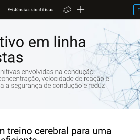
a
Evidências científicas
F
tivo em linha
stas
nitivas envolvidas na condução.
concentração, velocidade de reação e
ta a segurança de condução e reduz
m treino cerebral para uma