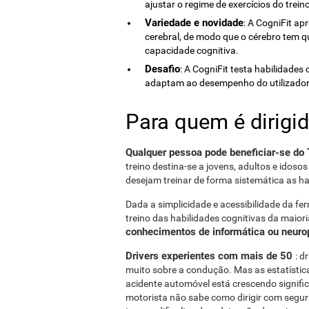
ajustar o regime de exercícios do trein
Variedade e novidade
: A CogniFit ap
cerebral, de modo que o cérebro tem 
capacidade cognitiva.
Desafio
: A CogniFit testa habilidade
adaptam ao desempenho do utilizador e
Para quem é dirigi
Qualquer pessoa pode beneficiar-se do 
treino destina-se a jovens, adultos e idosos
desejam treinar de forma sistemática as h
Dada a simplicidade e acessibilidade da ferr
treino das habilidades cognitivas da maior
conhecimentos de informática ou neuro
Drivers experientes com mais de 50
: d
muito sobre a condução. Mas as estatística
acidente automóvel está crescendo signifi
motorista não sabe como dirigir com segu