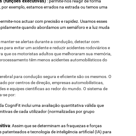
as (funções executivas)
: permite-nos reagir de forma
o, por exemplo, estamos errados na estrada ou temos uma
 permite-nos actuar com precisão e rapidez. Usamos esses
 rapidamente quando abordamos um semáforo e a luz muda
 manter-se alertas durante a condução, detectar com
as para evitar um acidente e reduzir acidentes rodoviários e
stra que os motoristas adultos que melhoraram sua memória,
e processamento têm menos acidentes automobilísticos do
rebral para condução segura e eficiente são os mesmos. O
Usado por centros de direção, empresas automobilísticas,
des e equipes científicas ao redor do mundo. O sistema de
-se por:
 da CogniFit inclui uma avaliação quantitativa válida que
itivas de cada utilizador (normalizadas por grupo
itiva
: Assim que se determinam as fraquezas e forças
 patenteados e tecnologia de inteligência artificial (IA) para