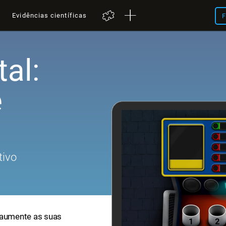
a
Evidências científicas
F
al:
e
tivo
 aumente as suas