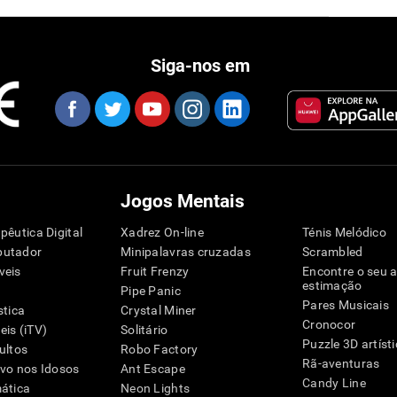
Siga-nos em
Jogos Mentais
pêutica Digital
Xadrez On-line
Ténis Melódico
putador
Minipalavras cruzadas
Scrambled
veis
Fruit Frenzy
Encontre o seu 
estimação
Pipe Panic
Pares Musicais
stica
Crystal Miner
Cronocor
is (iTV)
Solitário
Puzzle 3D artíst
ultos
Robo Factory
Rã-aventuras
ivo nos Idosos
Ant Escape
Candy Line
mática
Neon Lights