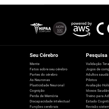
Seu Cérebro
Pesquisa
Mente
Validação Tera
Fatos sobre seu cérebro
Jogos de com
Partes do cérebro
Adultos saudá
As Neuronas
Pilotos
Plasticidade Neuronal
Avaliação Holí
Cognição
Idosos Saudáve
Perda de Memória
Treino para Ad
Discapacidade intelectual
Estado Cognit
Funções cerebrais
Revisão siste