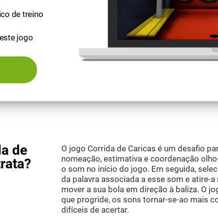
ico de treino
este jogo
da de
O jogo Corrida de Caricas é um desafio par
nomeação, estimativa e coordenação olho-
trata?
o som no início do jogo. Em seguida, selec
da palavra associada a esse som e atire-
mover a sua bola em direção à baliza. O j
que progride, os sons tornar-se-ao mais 
difíceis de acertar.