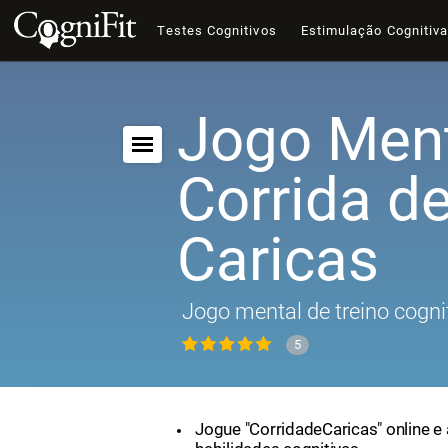
Testes Cognitivos
Estimulação Cognitiv
Jogo Ment
Corrida d
Caricas
Jogo mental de treino cogni
5
Jogue "CorridadeCaricas" online e