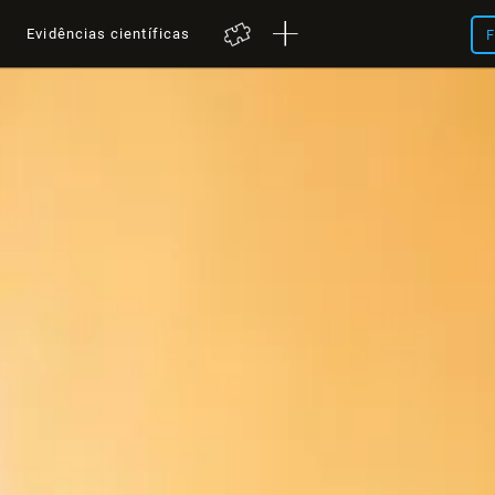
a
Evidências científicas
F