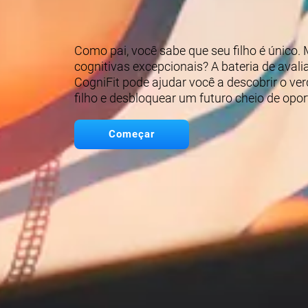
Como pai, você sabe que seu filho é único. 
cognitivas excepcionais? A bateria de aval
CogniFit pode ajudar você a descobrir o ver
filho e desbloquear um futuro cheio de opo
Começar