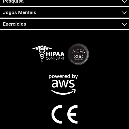
Pesquisa
Jogos Mentais
Exercícios