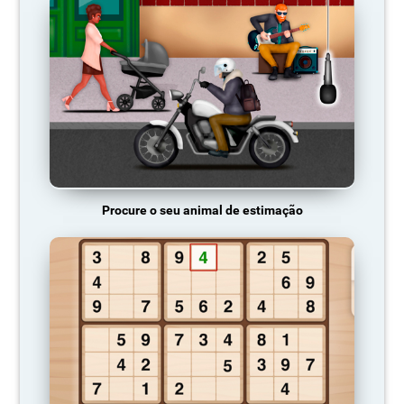
Procure o seu animal de estimação