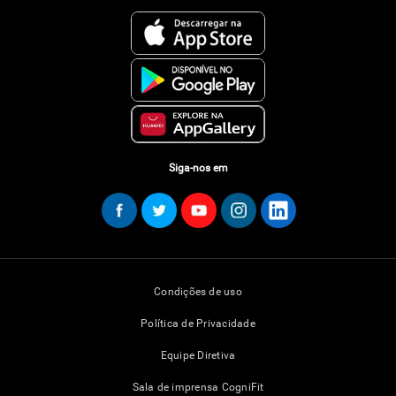
Siga-nos em
Condições de uso
Política de Privacidade
Equipe Diretiva
Sala de imprensa CogniFit