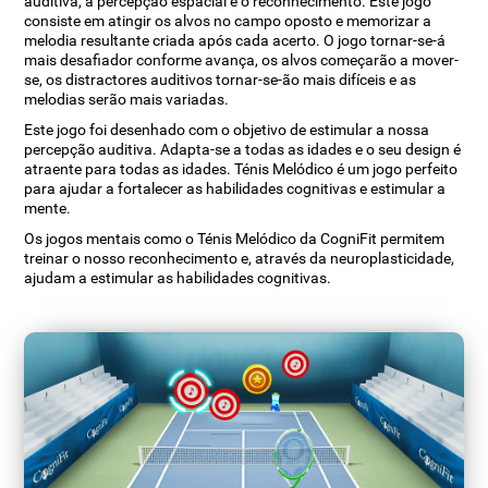
auditiva, a percepção espacial e o reconhecimento. Este jogo
consiste em atingir os alvos no campo oposto e memorizar a
melodia resultante criada após cada acerto. O jogo tornar-se-á
mais desafiador conforme avança, os alvos começarão a mover-
se, os distractores auditivos tornar-se-ão mais difíceis e as
melodias serão mais variadas.
Este jogo foi desenhado com o objetivo de estimular a nossa
percepção auditiva. Adapta-se a todas as idades e o seu design é
atraente para todas as idades. Ténis Melódico é um jogo perfeito
para ajudar a fortalecer as habilidades cognitivas e estimular a
mente.
Os jogos mentais como o Ténis Melódico da CogniFit permitem
treinar o nosso reconhecimento e, através da neuroplasticidade,
ajudam a estimular as habilidades cognitivas.