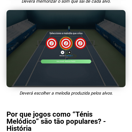
Deverá memorizar o som que sai de cada alvo.
Deverá escolher a melodia produzida pelos alvos.
Por que jogos como “Ténis
Melódico” são tão populares? -
História