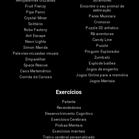
Minipalavras cruzadas
Scrambled
Fruit Frenzy
Encontre o seu animal de
estimação
Pipe Panic
Pares Musicais
Crystal Miner
Cronocor
Solitário
Puzzle 3D artístico
Robo Factory
Rã-aventuras
Ant Escape
Candy Line
Neon Lights
Puzzle
Simon Manda
Pinguim Explorador
Palavras-cruzadas visuais
Zumbalú
Emparelhar
Explode balões
Space Rescue
Jogos de engenho
Caos Matemático
Jogos Online para a memória
Corrida de Caricas
Jogos Mentais
Exercícios
Patente
Revendedores
Desenvolvimento Cognitivo
Exercícios Cerebrais
Probas Mentais
Exercícios mentais
Treino cerebral personalizado