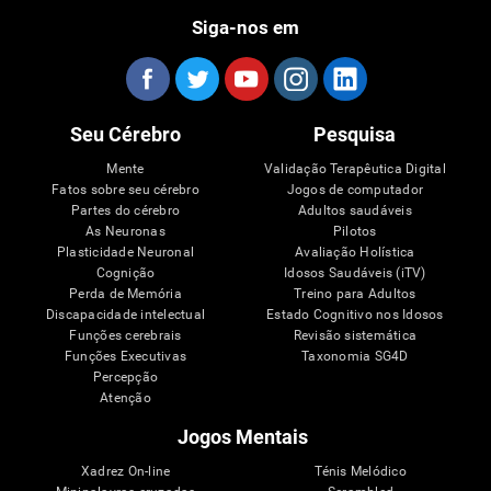
Siga-nos em
Seu Cérebro
Pesquisa
Mente
Validação Terapêutica Digital
Fatos sobre seu cérebro
Jogos de computador
Partes do cérebro
Adultos saudáveis
As Neuronas
Pilotos
Plasticidade Neuronal
Avaliação Holística
Cognição
Idosos Saudáveis (iTV)
Perda de Memória
Treino para Adultos
Discapacidade intelectual
Estado Cognitivo nos Idosos
Funções cerebrais
Revisão sistemática
Funções Executivas
Taxonomia SG4D
Percepção
Atenção
Jogos Mentais
Xadrez On-line
Ténis Melódico