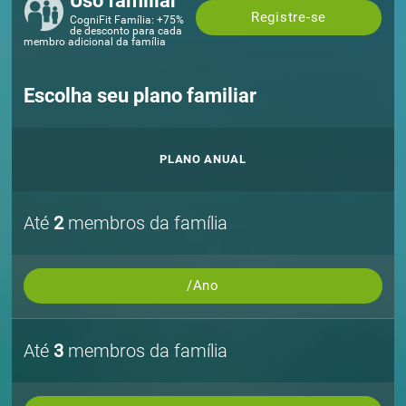
Uso familiar
Registre-se
CogniFit Família: +75%
de desconto para cada
membro adicional da família
Escolha seu plano familiar
PLANO ANUAL
Até
2
membros da família
/Ano
Até
3
membros da família