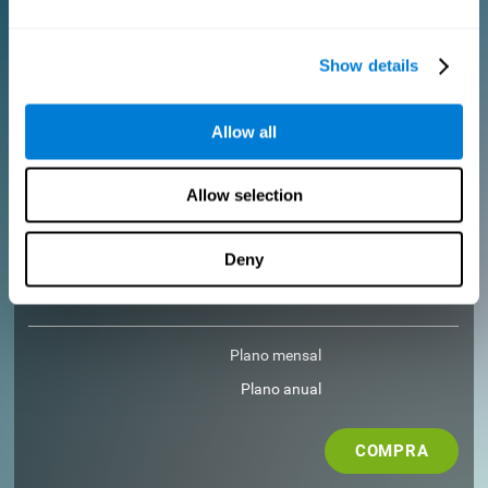
COMPRA
Show details
PARA PROFISSIONAIS
Allow all
Adicione seu logo
Gerencie seu time
Allow selection
Criar Treinamento Personalizado
Obtenha um desconto de 10% em todas as futuras licenças de
avaliação e treino!
Deny
2 FREE licenses so you can get started
Plano mensal
Plano anual
COMPRA