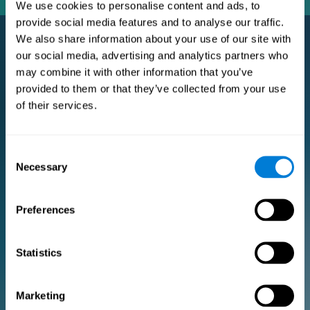
We use cookies to personalise content and ads, to
provide social media features and to analyse our traffic.
We also share information about your use of our site with
our social media, advertising and analytics partners who
may combine it with other information that you’ve
Subscription Pro Premium
provided to them or that they’ve collected from your use
Assinatura Premium para pesquisadores e profissionais de
saúde.
of their services.
PARA PESQUISADORES
Consent
Adicione seu logo
Necessary
Selection
Gerencie seu time
Criar Treinamento Personalizado
Documento de consentimento eletrônico (estudos)
Preferences
Obtenha um desconto de 10% em todas as futuras licenças de
avaliação e treino!
2 FREE licenses so you can get started
Statistics
Plano mensal
Marketing
Plano anual