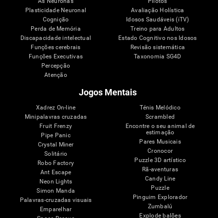
As Neuronas
Pilotos
Plasticidade Neuronal
Avaliação Holística
Cognição
Idosos Saudáveis (iTV)
Perda de Memória
Treino para Adultos
Discapacidade intelectual
Estado Cognitivo nos Idosos
Funções cerebrais
Revisão sistemática
Funções Executivas
Taxonomia SG4D
Percepção
Atenção
Jogos Mentais
Xadrez On-line
Ténis Melódico
Minipalavras cruzadas
Scrambled
Fruit Frenzy
Encontre o seu animal de
estimação
Pipe Panic
Pares Musicais
Crystal Miner
Cronocor
Solitário
Puzzle 3D artístico
Robo Factory
Rã-aventuras
Ant Escape
Candy Line
Neon Lights
Puzzle
Simon Manda
Pinguim Explorador
Palavras-cruzadas visuais
Zumbalú
Emparelhar
Explode balões