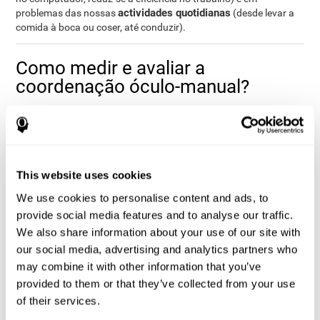
actividades quotidianas
problemas das nossas
(desde levar a
comida à boca ou coser, até conduzir).
Como medir e avaliar a
coordenação óculo-manual?
A coordenação olho-mão é a base de muitos dos
comportamentos do nosso dia-a-dia. Desenvolver-nos
correctamente no nosso meio habitual implica directamente uma
correcta coordenação olho-mão. Assim, avaliar a coordenação
visomotriz pode ser de grande ajuda em diferentes âmbitos da
This website uses cookies
vida: em âmbitos escolares (saber se uma criança terá mais
We use cookies to personalise content and ads, to
dificuldades no momento de escrever ou realizar certas
provide social media features and to analyse our traffic.
actividades relacionadas com o êxito académico), em âmbitos
médicos (para saber se um paciente vai poder conduzir ou,
We also share information about your use of our site with
mesmo, alimentar-se sem ajuda) ou em âmbitos profissionais
our social media, advertising and analytics partners who
(especialmente em trabalhos mais manipulativos, embora
may combine it with other information that you’ve
também em labores de escritório pode ser essencial uma
provided to them or that they’ve collected from your use
correcta coordenação para ser eficientes).
of their services.
As tarefas que oferece a CogniFit para avaliar esta