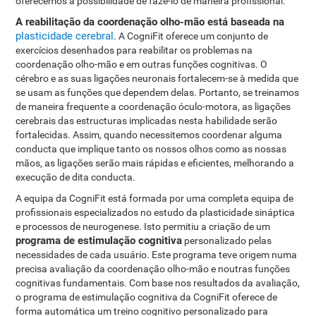
oferecemos a possibilidade de fazê-lo de maneira profissional.
A reabilitação da coordenação olho-mão está baseada na
plasticidade cerebral
. A CogniFit oferece um conjunto de
exercícios desenhados para reabilitar os problemas na
coordenação olho-mão e em outras funções cognitivas. O
cérebro e as suas ligações neuronais fortalecem-se à medida que
se usam as funções que dependem delas. Portanto, se treinamos
de maneira frequente a coordenação óculo-motora, as ligações
cerebrais das estructuras implicadas nesta habilidade serão
fortalecidas. Assim, quando necessitemos coordenar alguma
conducta que implique tanto os nossos olhos como as nossas
mãos, as ligações serão mais rápidas e eficientes, melhorando a
execução de dita conducta.
A equipa da CogniFit está formada por uma completa equipa de
profissionais especializados no estudo da plasticidade sináptica
e processos de neurogenese. Isto permitiu a criação de um
programa de estimulação cognitiva
personalizado pelas
necessidades de cada usuário. Este programa teve origem numa
precisa avaliação da coordenação olho-mão e noutras funções
cognitivas fundamentais. Com base nos resultados da avaliação,
o programa de estimulação cognitiva da CogniFit oferece de
forma automática um treino cognitivo personalizado para