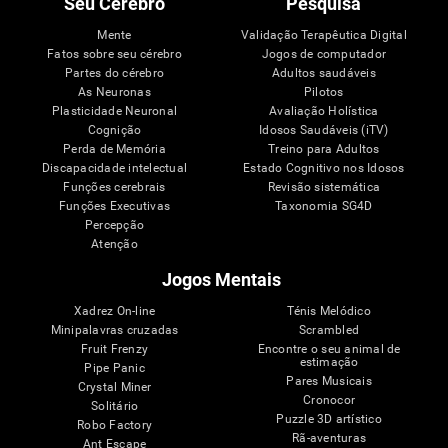
Seu Cérebro
Pesquisa
Mente
Validação Terapêutica Digital
Fatos sobre seu cérebro
Jogos de computador
Partes do cérebro
Adultos saudáveis
As Neuronas
Pilotos
Plasticidade Neuronal
Avaliação Holística
Cognição
Idosos Saudáveis (iTV)
Perda de Memória
Treino para Adultos
Discapacidade intelectual
Estado Cognitivo nos Idosos
Funções cerebrais
Revisão sistemática
Funções Executivas
Taxonomia SG4D
Percepção
Atenção
Jogos Mentais
Xadrez On-line
Ténis Melódico
Minipalavras cruzadas
Scrambled
Fruit Frenzy
Encontre o seu animal de
estimação
Pipe Panic
Pares Musicais
Crystal Miner
Cronocor
Solitário
Puzzle 3D artístico
Robo Factory
Rã-aventuras
Ant Escape