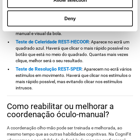
Allow selection
estratégia, novas respostas e manusear a capacidade de
monitorização e a capacidade visual ao mesmo tempo.
Teste de Coordenação HECOOR
: Tem que seguir com o
Deny
ponteiro uma bola que se move por todo o ecrã, evitando
sair do mesmo. Para isso terá que realizar um seguimento
manual e visual da bola.
Teste de Celeridade REST-HECOOR
: Aparece no ecrã um
quadrado azul. Haverá que clicar o mais rápido possível no
botão que está no meio do quadrado. Quantas mais vezes
clique, melhor será o seu resultado.
Teste de Resolução REST-SPER
: Aparecem no ecrã vários
estímulos em movimento. Haverá que clicar nos estímulos o
mais rápido possível, mas evitando clicar nos estímulos
intrusos.
Como reabilitar ou melhorar a
coordenação óculo-manual?
A coordenação olho-mão pode ser treinada e melhorada, ao
mesmo tempo que as outras habilidades cognitivas. Na CogniFit