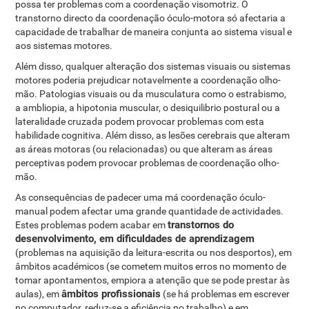
possa ter problemas com a coordenação visomotriz. O
transtorno directo da coordenação óculo-motora só afectaria a
capacidade de trabalhar de maneira conjunta ao sistema visual e
aos sistemas motores.
Além disso, qualquer alteração dos sistemas visuais ou sistemas
motores poderia prejudicar notavelmente a coordenação olho-
mão. Patologias visuais ou da musculatura como o estrabismo,
a ambliopia, a hipotonia muscular, o desiquilibrio postural ou a
lateralidade cruzada podem provocar problemas com esta
habilidade cognitiva. Além disso, as lesões cerebrais que alteram
as áreas motoras (ou relacionadas) ou que alteram as áreas
perceptivas podem provocar problemas de coordenação olho-
mão.
As consequências de padecer uma má coordenação óculo-
manual podem afectar uma grande quantidade de actividades.
transtornos do
Estes problemas podem acabar em
desenvolvimento, em dificuldades de aprendizagem
(problemas na aquisição da leitura-escrita ou nos desportos), em
âmbitos académicos (se cometem muitos erros no momento de
tomar apontamentos, empiora a atenção que se pode prestar às
âmbitos profissionais
aulas), em
(se há problemas em escrever
no computador, reduz-se a eficiência no trabalho) e em