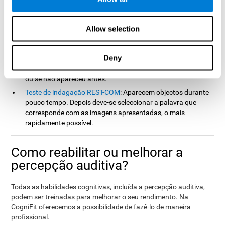
mede a denominação, tempo de resposta e velocidade de
processamento, memória contextual, memória do trabalho,
actualização, memória visual, percepção visual e
Allow selection
reconhecimento.
Teste de Identificação COM-NAM
: Apresentam-se objectos
Deny
através de imagem ou som. Teremos que dizer em que
formato (imagem ou som) apareceu o objecto da última vez,
ou se não apareceu antes.
Teste de indagação REST-COM
: Aparecem objectos durante
pouco tempo. Depois deve-se seleccionar a palavra que
corresponde com as imagens apresentadas, o mais
rapidamente possível.
Como reabilitar ou melhorar a
percepção auditiva?
Todas as habilidades cognitivas, incluída a percepção auditiva,
podem ser treinadas para melhorar o seu rendimento. Na
CogniFit oferecemos a possibilidade de fazê-lo de maneira
profissional.