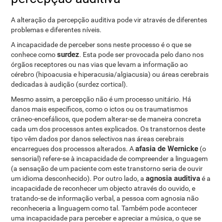
A alteração da percepção auditiva pode vir através de diferentes
problemas e diferentes níveis.
A incapacidade de perceber sons neste processo é o que se
surdez
conhece como
. Esta pode ser provocada pelo dano nos
órgãos receptores ou nas vias que levam a informação ao
cérebro (hipoacusia e hiperacusia/algiacusia) ou áreas cerebrais
dedicadas à audição (surdez cortical).
Mesmo assim, a percepção não é um processo unitário. Há
danos mais específicos, como o ictos ou os traumatismos
crâneo-encefálicos, que podem alterar-se de maneira concreta
cada um dos processos antes explicados. Os transtornos deste
tipo vêm dados por danos selectivos nas áreas cerebrais
afasia de Wernicke
encarregues dos processos alterados. A
(o
sensorial) refere-se à incapacidade de compreender a linguagem
(a sensação de um paciente com este transtorno seria de ouvir
agnosia auditiva
um idioma desconhecido). Por outro lado, a
é a
incapacidade de reconhecer um objecto através do ouvido, e
tratando-se de informação verbal, a pessoa com agnosia não
reconheceria a linguagem como tal. Também pode acontecer
uma incapacidade para perceber e apreciar a música, o que se