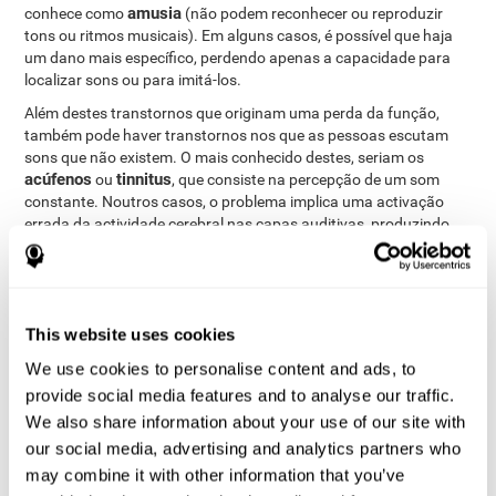
amusia
conhece como
(não podem reconhecer ou reproduzir
tons ou ritmos musicais). Em alguns casos, é possível que haja
um dano mais específico, perdendo apenas a capacidade para
localizar sons ou para imitá-los.
Além destes transtornos que originam uma perda da função,
também pode haver transtornos nos que as pessoas escutam
sons que não existem. O mais conhecido destes, seriam os
acúfenos
tinnitus
ou
, que consiste na percepção de um som
constante. Noutros casos, o problema implica uma activação
errada da actividade cerebral nas capas auditivas, produzindo
alucinações. Isto pode acontecer em transtornos como a
esquizofrenia
(onde as alucinações podem ser de carácter
alucinações
ameaçante). Outros casos de alucinação seriam as
musicais
, onde se ouve música como se saísse de um rádio
This website uses cookies
Paracusia de
inexistente e que não se pode apagar. No caso da
Willis
, as alucinações auditivas acompanham-se de uma
We use cookies to personalise content and ads, to
redução da audição.
provide social media features and to analyse our traffic.
We also share information about your use of our site with
Como medir e avaliar a percepção
our social media, advertising and analytics partners who
auditiva?
may combine it with other information that you’ve