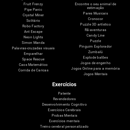
Fruit Frenzy
Encontre o seu animal de
estimação
Pipe Panic
Pares Musicais
Crystal Miner
Cronocor
Solitário
Puzzle 3D artístico
Robo Factory
Rã-aventuras
Ant Escape
Candy Line
Neon Lights
Puzzle
Simon Manda
Pinguim Explorador
Palavras-cruzadas visuais
Zumbalú
Emparelhar
Explode balões
Space Rescue
Jogos de engenho
Caos Matemático
Jogos Online para a memória
Corrida de Caricas
Jogos Mentais
Exercícios
Patente
Revendedores
Desenvolvimento Cognitivo
Exercícios Cerebrais
Probas Mentais
Exercícios mentais
Treino cerebral personalizado