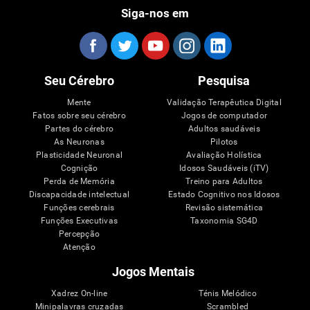
Siga-nos em
Seu Cérebro
Pesquisa
Mente
Validação Terapêutica Digital
Fatos sobre seu cérebro
Jogos de computador
Partes do cérebro
Adultos saudáveis
As Neuronas
Pilotos
Plasticidade Neuronal
Avaliação Holística
Cognição
Idosos Saudáveis (iTV)
Perda de Memória
Treino para Adultos
Discapacidade intelectual
Estado Cognitivo nos Idosos
Funções cerebrais
Revisão sistemática
Funções Executivas
Taxonomia SG4D
Percepção
Atenção
Jogos Mentais
Xadrez On-line
Ténis Melódico
Minipalavras cruzadas
Scrambled