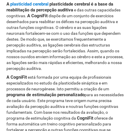
A
plasticidad cerebral
plasticidade cerebral
é a base da
reabilitação da percepção auditiva
e das outras capacidades
A CogniFit
cognitivas.
dispõe de um conjunto de exercícios
desenhados para reabilitar os défices na percepção auditiva e
outras funções cognitivas. O cérebro e as suas ligações
neuronais fortalecem-se com o uso das funções que dependem
destes. De modo que, se exercitamos frequentemente a
percepção auditiva, as ligações cerebrais das estructuras
implicadas na percepção serão fortalecidas. Assim, quando os
nossos ouvidos enviem informação ao cérebro e este a processe,
as ligações serão mais rápidas e eficientes, melhorando a nossa
percepção auditiva.
A CogniFit
está formada por uma equipa de profissionais
especializados no estudo da plasticidade sináptica e em
processos de neurogénese. Isto permitiu a criação de um
programa de estimulação personalizado
para as necessidades
de cada usuário. Este programa teve origem numa precisa
avaliação da percepção auditiva e noutras funções cognitivas
fundamentais. Com base nos resultados da avaliação, o
CogniFit
programa de estimulação cognitiva da
oferece de
forma automática um treino cognitivo personalizado para
fortalecer a percepção e outras funções cognitivas que se