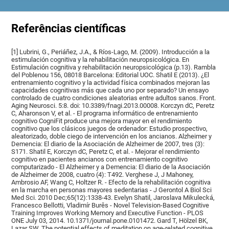
Referências científicas
[1] Lubrini, G., Periáñez, J.A., & Ríos-Lago, M. (2009). Introducción a la
estimulación cognitiva y la rehabilitación neuropsicológica. En
Estimulación cognitiva y rehabilitación neuropsicológica (p.13). Rambla
del Poblenou 156, 08018 Barcelona: Editorial UOC. Shatil E (2013). ¿El
entrenamiento cognitivo y la actividad física combinados mejoran las
capacidades cognitivas más que cada uno por separado? Un ensayo
controlado de cuatro condiciones aleatorias entre adultos sanos. Front.
Aging Neurosci. 5:8. doi: 10.3389/fnagi.2013.00008. Korczyn dC, Peretz
C, Aharonson V, et al. - El programa informático de entrenamiento
cognitivo CogniFit produce una mejora mayor en el rendimiento
cognitivo que los clásicos juegos de ordenador: Estudio prospectivo,
aleatorizado, doble ciego de intervención en los ancianos. Alzheimer y
Demencia: El diario de la Asociación de Alzheimer de 2007, tres (3):
S171. Shatil E, Korczyn dC, Peretz C, et al. - Mejorar el rendimiento
cognitivo en pacientes ancianos con entrenamiento cognitivo
computarizado - El Alzheimer y a Demencia: El diario de la Asociación
de Alzheimer de 2008, cuatro (4): T492. Verghese J, J Mahoney,
Ambrosio AF, Wang C, Holtzer R. - Efecto de la rehabilitación cognitiva
en la marcha en personas mayores sedentarias - J Gerontol A Biol Sci
Med Sci. 2010 Dec;65(12):1338-43. Evelyn Shatil, Jaroslava Mikulecká,
Francesco Bellotti, Vladimír Burěs - Novel Television-Based Cognitive
Training Improves Working Memory and Executive Function - PLOS
ONE July 03, 2014. 10.1371/journal.pone.0101472. Gard T, Hölzel BK,
Lazar SW. The potential effects of meditation on age-related cognitive