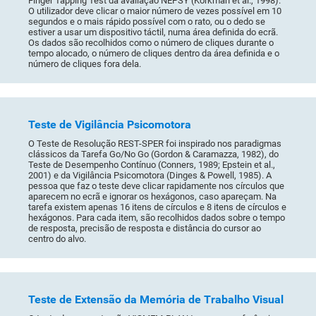
Finger Tapping Test da avaliação NEPSY (Korkman et al., 1998).
O utilizador deve clicar o maior número de vezes possível em 10
segundos e o mais rápido possível com o rato, ou o dedo se
estiver a usar um dispositivo táctil, numa área definida do ecrã.
Os dados são recolhidos como o número de cliques durante o
tempo alocado, o número de cliques dentro da área definida e o
número de cliques fora dela.
Teste de Vigilância Psicomotora
O Teste de Resolução REST-SPER foi inspirado nos paradigmas
clássicos da Tarefa Go/No Go (Gordon & Caramazza, 1982), do
Teste de Desempenho Contínuo (Conners, 1989; Epstein et al.,
2001) e da Vigilância Psicomotora (Dinges & Powell, 1985). A
pessoa que faz o teste deve clicar rapidamente nos círculos que
aparecem no ecrã e ignorar os hexágonos, caso apareçam. Na
tarefa existem apenas 16 itens de círculos e 8 itens de círculos e
hexágonos. Para cada item, são recolhidos dados sobre o tempo
de resposta, precisão de resposta e distância do cursor ao
centro do alvo.
Teste de Extensão da Memória de Trabalho Visual