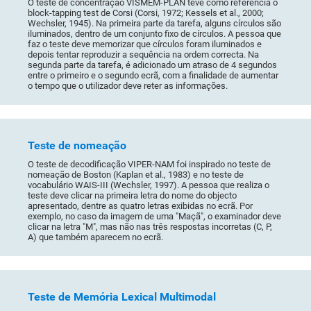
O teste de concentração VISMEM-PLAN teve como referência o
block-tapping test de Corsi (Corsi, 1972; Kessels et al., 2000;
Wechsler, 1945). Na primeira parte da tarefa, alguns círculos são
iluminados, dentro de um conjunto fixo de círculos. A pessoa que
faz o teste deve memorizar que círculos foram iluminados e
depois tentar reproduzir a sequência na ordem correcta. Na
segunda parte da tarefa, é adicionado um atraso de 4 segundos
entre o primeiro e o segundo ecrã, com a finalidade de aumentar
o tempo que o utilizador deve reter as informações.
Teste de nomeação
O teste de decodificação VIPER-NAM foi inspirado no teste de
nomeação de Boston (Kaplan et al., 1983) e no teste de
vocabulário WAIS-III (Wechsler, 1997). A pessoa que realiza o
teste deve clicar na primeira letra do nome do objecto
apresentado, dentre as quatro letras exibidas no ecrã. Por
exemplo, no caso da imagem de uma "Maçã", o examinador deve
clicar na letra "M", mas não nas três respostas incorretas (C, P,
A) que também aparecem no ecrã.
Teste de Memória Lexical Multimodal