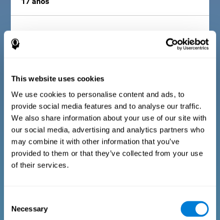
17 anos
Consiste numa série de itens fáceis de responder que devem
ser preenchidos pelo tutor ou profissional responsável pela
avaliação. O questionário inclui perguntas sobre os seguintes
domínios: bem-estar físico (estar numa condição física
apropriada), bem-estar psicológico (um bom estado dos nossos
processos cognitivos e emocionais) e bem-estar social (manter
This website uses cookies
relacionamentos saudáveis ​​e ricos com as pessoas no nosso
ambiente). As questões pertencentes a cada domínio são
adaptadas para o quotidiano de crianças e adolescentes dessa
We use cookies to personalise content and ads, to
idade.
provide social media features and to analyse our traffic.
We also share information about your use of our site with
our social media, advertising and analytics partners who
Questionário para adultos e idosos
may combine it with other information that you’ve
provided to them or that they’ve collected from your use
of their services.
Consiste numa série de itens fáceis de responder que podem
ser preenchidos pelo profissional responsável pela avaliação ou
pela pessoa que realiza o teste geral de avaliação cognitiva. O
questionário inclui itens sobre o seu bem-estar psicológico,
Consent
sinais relacionados ao bem-estar físico ou relações sociais
Necessary
(frustrações ou mal-entendidos sociais devido à falta de
Selection
percepção, etc.). As questões pertencentes a cada domínio são