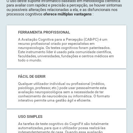
O uso deste suporte informático baseado em metodologia científica
para avaliar com rapidez e precisão a percepção, se houver sintomas
ou possíveis alterações relacionadas a ela, e as disfuncionais nos
processos cognitivos
oferece múltiplas vantagens
:
FERRAMENTA PROFISSIONAL
A Avaliação Cognitiva para a Percepção (CAB-PC) é um
recurso profissional criado por especialistas em
neuropsicologia. Os testes cognitivos foram patenteados.
Este instrumento líder é usado pela comunidade científica,
faculdades, universidades, fundações e centros médicos em
todo o mundo.
FÁCIL DE GERIR
Qualquer utilizador individual ou profissional (médico,
psicólogo, professor, etc.) pode usar pessoalmente esta
avaliação neuropsicológica sem a necessidade de ter
conhecimento de neurociência ou informática. O formato
interativo permite uma gestão ágil e eficiente.
USO SIMPLES
As tarefas de teste cognitivo do CogniFit são totalmente
automatizadas, para que o utilizador possa realizá-las
independentemente de casa. Quando essa avaliação