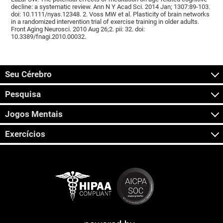
decline: a systematic review. Ann N Y Acad Sci. 2014 Jan; 1307:89-103.
doi: 10.1111/nyas.12348. 2. Voss MW et al. Plasticity of brain networks
in a randomized intervention trial of exercise training in older adults.
Front Aging Neurosci. 2010 Aug 26;2. pii: 32. doi:
10.3389/fnagi.2010.00032.
Seu Cérebro
Pesquisa
Jogos Mentais
Exercícios