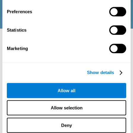
adaptadas às rotinas e actividades de idosos ou adultos.
Preferences
Statistics
Aspectos neuropsicológicos avaliados:
áreas e capacidades cognitivas
Marketing
A percepção é o processo que nos ajuda a interagir com o meio
ambiente através dos diferentes sentidos (visão, audição, toque...).
Nesse processo, o nosso cérebro é responsável por integrar os
diferentes estímulos percebidos, dando-lhe uma sensação de unidade
Show details
e interpretando essas informações. As áreas cerebrais de associação
são responsáveis ​​por unir as informações percebidas pelos diferentes
órgãos sensoriais, para que possamos interagir efectivamente com
estímulos externos, independentemente de qual seja o órgão sensorial
Allow all
estimulado.
Dada a importância da percepção na nossa vida, a Avaliação Cognitiva
para Percepção da CogniFit (CAB-PC) dá grande importância à medição
Allow selection
das seguintes habilidades:
Deny
Percepção