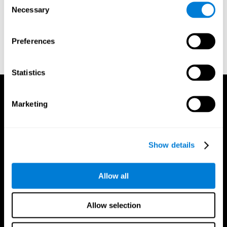
حوالہ جات
Necessary
Selection
ایرکسن، بی اے؛ ایرکسن، سی ڈبلیو (1974)۔ "غیر تلاشی کام
میں ٹارگٹ لیٹر کی شناخت پر شور کے خطوط کے اثرات"۔ ادراک
Preferences
اور سائیکو فزکس۔ 16: 143–149۔ doi:10.3758/bf03203267۔
Statistics
Marketing
Show details
Allow all
Allow selection