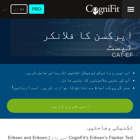
PRO
لاگ ان
ارد
ایرکسن کا فلانکر
ٹیسٹ
CAT-EF
اس نیورو سائیکولوجیکل تشخیص تک رسائی حاصل کریں۔
آپ کی علمی صلاحیتوں کا علمی جائزہ۔
عمر گروپ کے لحاظ سے نتائج کا موازنہ کریں۔ اسے آزمائیں!
ابھی شروع کریں۔
تکنیکی وضاحتیں
CogniFit's Eriksen's Flanker Test اسی نام (Eriksen and Eriksen,