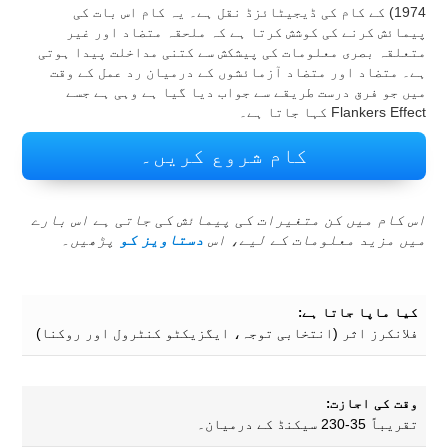
1974) کے کام کی ڈیجیٹائزڈ نقل ہے۔ یہ کام اس بات کی
پیمائش کرنے کی کوشش کرتا ہے کہ ملحقہ متضاد اور غیر
متعلقہ بصری معلومات کی پیشکش سے کتنی مداخلت پیدا ہوتی
ہے۔ متضاد اور متضاد آزمائشوں کے درمیان رد عمل کے وقت
میں جو فرق درست طریقے سے جواب دیا گیا ہے وہی ہے جسے
Flankers Effect کہا جاتا ہے۔
کام شروع کریں۔
اس کام میں کن متغیرات کی پیمائش کی جاتی ہے اس بارے
میں مزید معلومات کے لیے، اس
دستاویز کو
پڑھیں۔
کیا ماپا جاتا ہے:
فلانکرز اثر (انتخابی توجہ، ایگزیکٹو کنٹرول اور روکنا)
وقت کی اجازت:
تقریباً 35-230 سیکنڈ کے درمیان۔