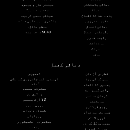
دماغی پلاسٹکٹی
سینئر فلاح و بہبود
ادراک
صحت مند بزرگ
یادداشت کا نقصان
سینئر علمی تربیت
فکری معذوری۔
بالغوں میں علمی حالت
دماغی افعال
منظم جائزہ
ایگزیکٹو افعال
SG4D درجہ بندی
رابطہ کاری
یادداشت
ادراک
توجہ
دماغی کھیل
شطرنج آن لائن
گھمبیر
منی کراس ورڈ
اپنے پالتو جانوروں کو تلاش
کریں۔
پھلوں کا انماد
میلوڈی میہیم
پائپ گھبراہٹ
رنگین رش
کرسٹل مائنر
3D آرٹ پہیلی
سولٹیئر
ہیپی ہوپر
روبو فیکٹری
کینڈی لائن اپ
چیونٹی سے فرار
پہیلیاں
نیین لائٹس
پینگوئن ایکسپلورر
مجھے پاگل کر دو
ہندسے
بصری کراس ورڈ