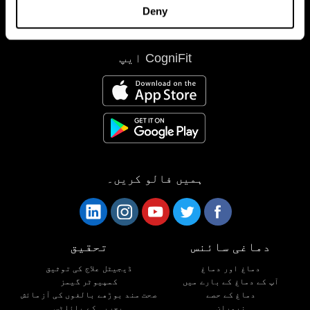
Deny
CogniFit ایپ
ہمیں فالو کریں۔
دماغی سائنس
تحقیق
دماغ اور دماغ
ڈیجیٹل علاج کی توثیق
آپ کے دماغ کے بارے میں
کمپیوٹر گیمز
دماغ کے حصے
صحت مند بوڑھے بالغوں کی آزمائش
نیوران
بحریہ کے پائلٹس