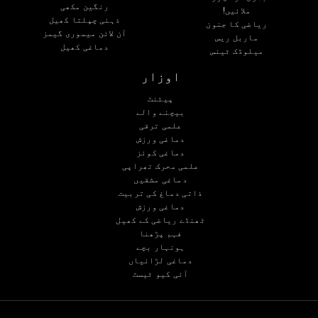
رنگین مکھی
ملائیں!
ذہنی چپلتا کھیل
ریاضی کا جنون
آن لائن میموری گیمز
ماربل ریس
دماغی کھیل
میلوڈک ٹینس
اوزار
پیٹنٹ
بیچنے والے
علمی ترقی
دماغی ورزش
دماغی کوئز
علمی محرک تھراپی
دماغی مشقیں
ذاتی دماغ کی تربیت
دماغی ورزش
ٹھنڈے ریاضی کے کھیل
فہم پڑھنا
ہونہار بچے
دماغی لڑائیاں
آئی کیو ٹیسٹ