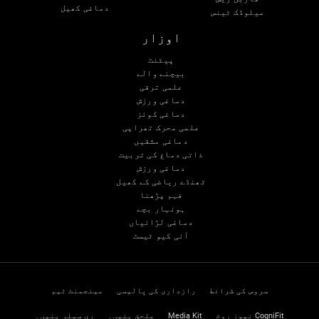
دماغی کھیل
میلوڈک ٹینس
اوزار
پیٹنٹ
بیچنے والے
علمی ترقی
دماغی ورزش
دماغی کوئز
علمی محرک تھراپی
دماغی مشقیں
ذاتی دماغ کی تربیت
دماغی ورزش
ٹھنڈے ریاضی کے کھیل
فہم پڑھنا
ہونہار بچے
دماغی لڑائیاں
آئی کیو ٹیسٹ
سروس کی شرائط
رازداری کی پالیسی
مینجمنٹ ٹیم
CogniFit نیوز روم
Media Kit
ملحق بنیں۔
ری سیلر بنیں۔