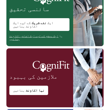
سائنسی
تحقیق
ایک
نئے شریک
کے لیے ایک
اکاؤنٹ بنائیں
یا
ایک محقق کے لیے ایک اضافی اکاؤنٹ
بنائیں
ملازمین
کی بہبود
نیا اکاؤنٹ
بنائیں