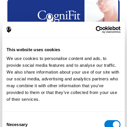
وائٹ لیبل
پارٹنرشپس
This website uses cookies
نیا اکاؤنٹ
بنائیں
We use cookies to personalise content and ads, to
provide social media features and to analyse our traffic.
We also share information about your use of our site with
our social media, advertising and analytics partners who
may combine it with other information that you’ve
provided to them or that they’ve collected from your use
ایتھلیٹس
of their services.
ایک
نئے کھلاڑی
کے لیے اکاؤنٹ
بنائیں
Consent
Necessary
Selection