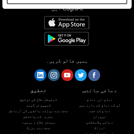
CogniFit ایپ
ہمیں فالو کریں۔
دماغی سائنس
تحقیق
دماغ اور دماغ
ڈیجیٹل علاج کی توثیق
آپ کے دماغ کے بارے میں
کمپیوٹر گیمز
دماغ کے حصے
صحت مند بوڑھے بالغوں کی آزمائش
نیوران
بحریہ کے پائلٹس
دماغی پلاسٹکٹی
سینئر فلاح و بہبود
ادراک
صحت مند بزرگ
یادداشت کا نقصان
سینئر علمی تربیت