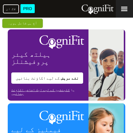
PRO
لاگ ان
آج ہی شامل ہوں۔
ہیلتھ کیئر
پروفیشنلز
نئے مریض
کے لیے اکاؤنٹ بنائیں
یا
کلینشین کے لیے ایک اضافی اکاؤنٹ
بنائیں
فیملیز کے لیے