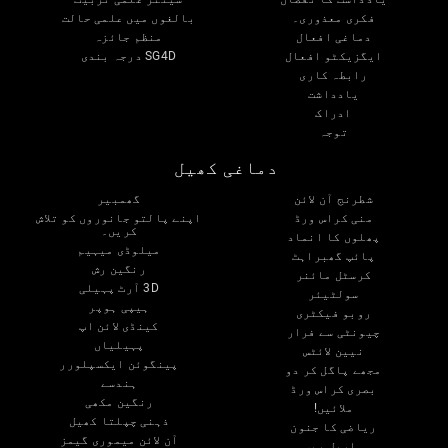
فکری معذوری۔
بالغوں میں علمی حالت
دماغی افعال
منظم جائزہ
ایگزیکٹو افعال
SG4D درجہ بندی
رابطہ کاری
یادداشت
ادراک
توجہ
دماغی کھیل
شطرنج آن لائن
گھمبیر
منی کراس ورڈ
اپنے پالتو جانوروں کو تلاش
کریں۔
پھلوں کا انماد
میلوڈی میہیم
پائپ گھبراہٹ
رنگین رش
کرسٹل مائنر
3D آرٹ پہیلی
سولٹیئر
ہیپی ہوپر
روبو فیکٹری
کینڈی لائن اپ
چیونٹی سے فرار
پہیلیاں
نیین لائٹس
پینگوئن ایکسپلورر
مجھے پاگل کر دو
ہندسے
بصری کراس ورڈ
رنگین مکھی
ملائیں!
ذہنی چپلتا کھیل
ریاضی کا جنون
آن لائن میموری گیمز
ماربل ریس