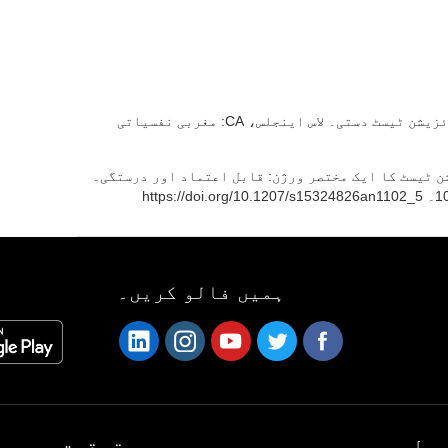
ہوپر، ایچ ای (1983)۔ ہوپر ویژول آرگنائزیشن ٹیسٹ دستی۔ لاس اینجلس، CA: مغربی نفسیاتی
آرگنائزیشن ٹیسٹ کا ایک مختصر ورژن: قابل اعتماد اور درستگی۔
ہمیں فالو کریں۔
ھیل
تحقیق