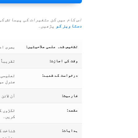
اس کام میں کن متغیرات کی پیمائش کی
دستاویز کو
پڑھیں۔
تشخیص شدہ علمی صلاحیتیں:
بصری اد
وقت کی اجازت:
تقریباً 50 سیکنڈ سے 4.5 منٹ
درخواست کے شعبے:
تعلیمی 
جنرل می
فارمیٹ:
آن لائن
مقصد:
ٹکڑوں ک
کریں۔
ہدایات:
شناخت ک
ہونے سے