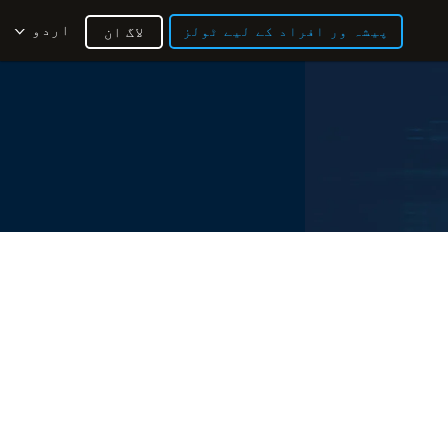
اردو
پیشہ ور افراد کے لیے ٹولز
لاگ ان