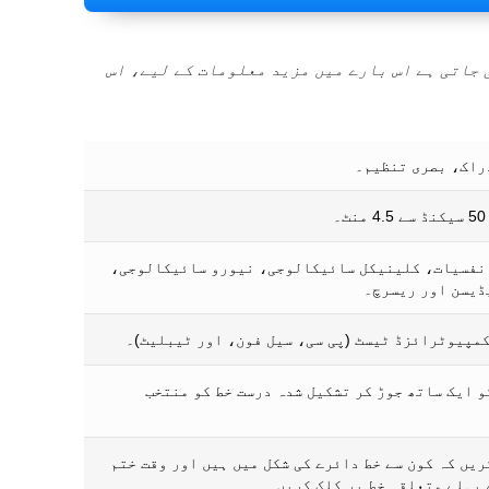
 جاتی ہے اس بارے میں مزید معلومات کے لیے، اس
راک، بصری تنظیم۔
۔
نفسیات، کلینیکل سائیکالوجی، نیورو سائیکالوجی،
ڈیسن اور ریسرچ۔
 کمپیوٹرائزڈ ٹیسٹ (پی سی، سیل فون، اور ٹیبلیٹ)۔
و ایک ساتھ جوڑ کر تشکیل شدہ درست خط کو منتخب
ریں کہ کون سے خط دائرے کی شکل میں ہیں اور وقت ختم
 پہلے متعلقہ خط پر کلک کریں۔