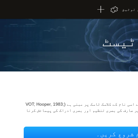
توثیق
ٹیسٹ
CogniFit ویژول آرگنائزیشن ٹیسٹ ہوپر کے اسی نام کے کلاسک ٹاسک پر مبنی ہے (VOT; Hooper, 1983;
خاص طور پر صارف کی بصری تنظیم اور بصری ادراک کی پیمائش کرنا
 شروع کریں۔