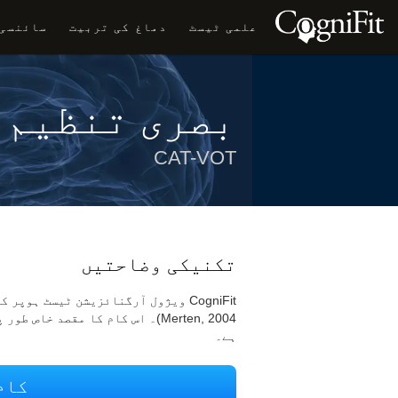
علمی ٹیسٹ
دماغ کی تربیت
سائنسی 
بصری تنظیم 
CAT-VOT
تکنیکی وضاحتیں
Merten, 2004)۔ اس کام کا مقصد 
ہے۔
کام