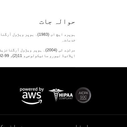
حوالہ جات
خدمات۔
مرٹن، ٹی (2004)۔ ہوپر ویژول 
اپلائیڈ نیورو سائیکولوجی، 11(2)، 99-102۔ https://doi.org/10.1207/s15324826an1102_5
اوزار
دماغی ک