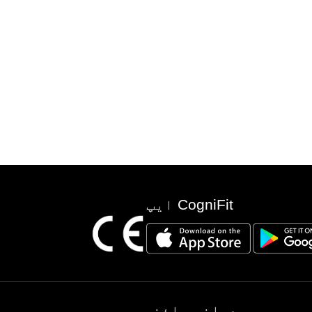
CogniFit ایپ
دماغی سائنس