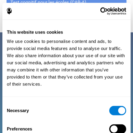
Test cognitif pour les écoles (CAB-A)
This website uses cookies
We use cookies to personalise content and ads, to
provide social media features and to analyse our traffic.
Entraînement cognitif de
We also share information about your use of our site with
our social media, advertising and analytics partners who
votre famille
may combine it with other information that you’ve
provided to them or that they’ve collected from your use
La plateforme familiale de CogniFit consiste en un
of their services.
entraînement cognitif à travers des jeux
informatiques divertissants. Cette technologie est
destinée à l’entraînement cérébral familial et/ou à la
Consent
rééducation cognitive. Grâce à des données
Necessary
Selection
cognitives obtenues par des scores standardisés
en fonction de l'âge et du sexe, il permet aux
familles de :
Preferences