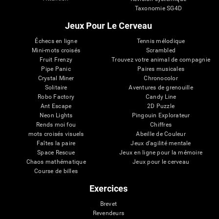
Taxonomie SG4D
Jeux Pour Le Cerveau
Échecs en ligne
Tennis mélodique
Mini-mots croisés
Scrambled
Fruit Frenzy
Trouvez votre animal de compagnie
Pipe Panic
Paires musicales
Crystal Miner
Chronocolor
Solitaire
Aventures de grenouille
Robo Factory
Candy Line
Ant Escape
2D Puzzle
Neon Lights
Pingouin Explorateur
Rends moi fou
Chiffres
mots croisés visuels
Abeille de Couleur
Faîtes la paire
Jeux d'agilité mentale
Space Rescue
Jeux en ligne pour la mémoire
Chaos mathématique
Jeux pour le cerveau
Course de billes
Exercices
Brevet
Revendeurs