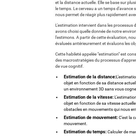
et la distance actuelle. Elle se base sur plu
le temps. Le cerveau a un temps d'avance s
nous permet de réagir plus rapidement avec
L'estimation intervient dans les processus
avons choisi quelle donnée de notre enviro
l'estimons. A partir de cette évaluation, no
évalueés antérieurement et évaluons les obj
Cette habileté appelée "estimation" est co
des macrostratégies du processus d'apprent
de vue cognitif.
Estimation de la distance:
L'estimatio
objet en fonction de sa distance actuel
un environnement 3D sans vous cogner
Estimation de la vitesse:
L'estimation
objet en fonction de sa vitesse actuell
obstacles en mouvements qui nous en
Estimation de mouvement:
C'est la c
mouvement.
Estimation du temps:
Calculer de man