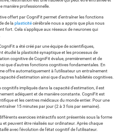
ive, l'estimation est une habileté qui peut être entraînée et
de manière professionnelle.
tive offert par CogniFit permet d'entraîner les fonctions
de de la
plasticité
cérébrale nous a appris que plus nous
ient fort. Cela s'applique aux réseaux de neurones qui
.
gniFit a été créé par une équipe de scientifiques,
t étudié la plasticité synaptique et les processus de
tion cognitive de CogniFit évalue, premièrement et de
insi que d'autres fonctions cognitives fondamentales. En
me offre automatiquement à l'utilisateur un entraînement
capacité d'estimation ainsi que d'autres habiletés cognitives.
 cognitifs impliqués dans la capacité d'estimation, il est
înement adéquent et de manière constante. CogniFit est
ntifique et les centres médicaux du monde entier. Pour une
ntraîner 15 minutes par jour (2 à 3 fois par semaine).
ifférents exercices intéractifs sont présentés sous la forme
 et peuvent être réalisés sur ordinateur. Après chaque
lé avec l'évolution de l'état cognitif de l'utilisateur.