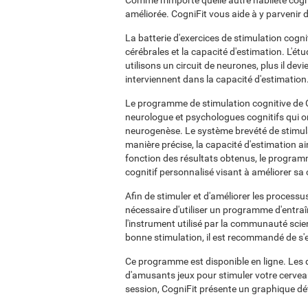
Comme n'importe quelle autre habileté cognit
améliorée. CogniFit vous aide à y parvenir 
La batterie d'exercices de stimulation cogni
cérébrales et la capacité d'estimation. L'étu
utilisons un circuit de neurones, plus il dev
interviennent dans la capacité d'estimation
Le programme de stimulation cognitive de Co
neurologue et psychologues cognitifs qui on
neurogenèse. Le système brevété de stimula
manière précise, la capacité d'estimation a
fonction des résultats obtenus, le program
cognitif personnalisé visant à améliorer sa 
Afin de stimuler et d'améliorer les processus
nécessaire d'utiliser un programme d'entra
l'instrument utilisé par la communauté scie
bonne stimulation, il est recommandé de s'e
Ce programme est disponible en ligne. Les d
d'amusants jeux pour stimuler votre cerveau
session, CogniFit présente un graphique détail