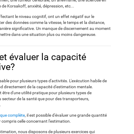
nien, une tumeur cérébrale, un anévrisme, une sclérose en
de Korsakoff, anxiété, dépression, etc...
fectant le niveau cognitif, ont un effet négatif sur le
er des données comme la vitesse, le temps et la distance,
e manière significative. Un manque de discernement au moment
mettre dans une situation plus ou moins dangereuse.
 évaluer la capacité
ive?
able pour plusieurs types d'activités. L'exécution habile de
d directement de la capacité d'estimation mentale.
 être d'une utilité pratique pour plusieurs types de
au secteur de la santé que pour des transporteurs,
.
ique complète
, il est possible d'évaluer une grande quantité
y compris celle concernant l'estimation.
stimation, nous disposons de plusieurs exercices qui