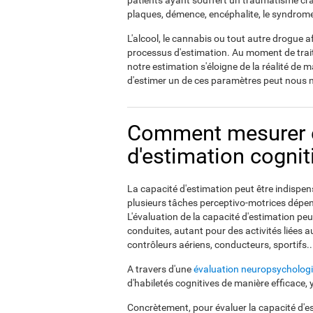
patients ayant souffert un traumatisme crâ
plaques, démence, encéphalite, le syndrome 
L'alcool, le cannabis ou tout autre drogue af
processus d'estimation. Au moment de trait
notre estimation s'éloigne de la réalité d
d'estimer un de ces paramètres peut nous 
Comment mesurer et
d'estimation cognit
La capacité d'estimation peut être indispens
plusieurs tâches perceptivo-motrices dépen
L'évaluation de la capacité d'estimation peut
conduites, autant pour des activités liées 
contrôleurs aériens, conducteurs, sportifs..
A travers d'une
évaluation neuropsycholog
d'habiletés cognitives de manière efficace, 
Concrètement, pour évaluer la capacité d'e