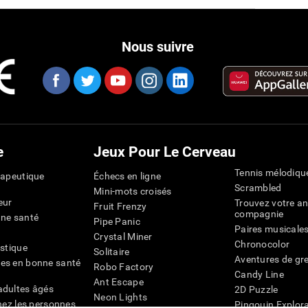
Nous suivre
e
Jeux Pour Le Cerveau
Tennis mélodiqu
rapeutique
Échecs en ligne
Scrambled
Mini-mots croisés
eur
Trouvez votre an
Fruit Frenzy
compagnie
nne santé
Pipe Panic
Paires musicale
Crystal Miner
Chronocolor
istique
Solitaire
Aventures de gre
es en bonne santé
Robo Factory
Candy Line
Ant Escape
adultes âgés
2D Puzzle
Neon Lights
chez les personnes
Pingouin Explor