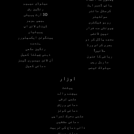
میلوڈی میہیم
پائپ گھبراہٹ
رنگین رش
کرسٹل مائنر
3D آرٹ پہیلی
سولٹیئر
ہیپی ہوپر
روبو فیکٹری
کینڈی لائن اپ
چیونٹی سے فرار
پہیلیاں
نیین لائٹس
پینگوئن ایکسپلورر
مجھے پاگل کر دو
ہندسے
بصری کراس ورڈ
رنگین مکھی
ملائیں!
ذہنی چپلتا کھیل
ریاضی کا جنون
آن لائن میموری گیمز
ماربل ریس
دماغی کھیل
میلوڈک ٹینس
اوزار
پیٹنٹ
بیچنے والے
علمی ترقی
دماغی ورزش
دماغی کوئز
علمی محرک تھراپی
دماغی مشقیں
ذاتی دماغ کی تربیت
دماغی ورزش