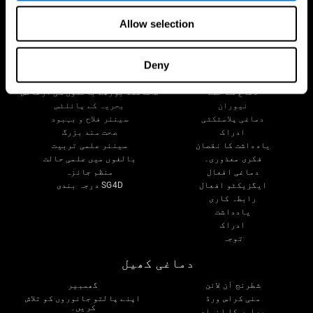
Allow selection
دماغی سائنس
تحقیق
Deny
دماغ اور دماغ
ڈیجیٹل علاج کی توثیق
آپ کے دماغ کے بارے میں
کمپیوٹر گیمز
دماغ کے حصے
صحت مند بوڑھے بالغوں کی آزمائش
نیوران
بحریہ کے پائلٹس
دماغی پلاسٹکٹی
سینئر فلاح و بہبود
ادراک
صحت مند بزرگ
یادداشت کا نقصان
سینئر علمی تربیت
فکری معذوری۔
بالغوں میں علمی حالت
دماغی افعال
منظم جائزہ
ایگزیکٹو افعال
SG4D درجہ بندی
رابطہ کاری
یادداشت
ادراک
توجہ
دماغی کھیل
شطرنج آن لائن
گھمبیر
منی کراس ورڈ
اپنے پالتو جانوروں کو تلاش
کریں۔
پھلوں کا انماد