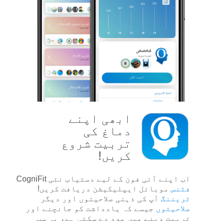
ابھی اپنے
دماغ کی
تربیت شروع
کریں!
اب اپنے آئی فون کے لیے دستیاب نئی CogniFit
فٹنس
موبائل ایپلیکیشن دریافت کریں!
ٹریننگ
آپ کی ذہنی صلاحیتوں اور دیگر
صلاحیتوں
جیسے کہ یادداشت کو جانچنے اور
تربیت دینے میں مدد دے سکتی ہے، یہ سب