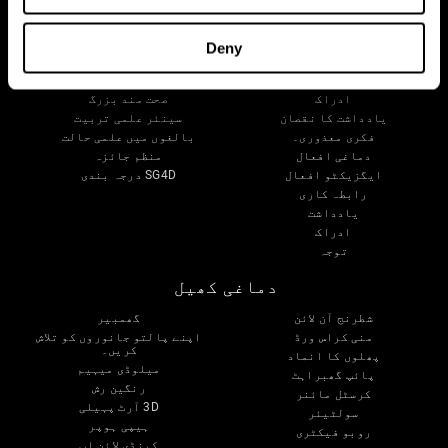
دماغ اور دماغ
ڈیجیٹل علاج کی توثیق
آپ کے دماغ کے بارے میں
کمپیوٹر گیمز
دماغ کے حصے
صحت مند بوڑھے بالغوں کی آزمائش
Deny
نیوران
بحریہ کے پائلٹس
دماغی پلاسٹکٹی
سینئر فلاح و بہبود
ادراک
صحت مند بزرگ
یادداشت کا نقصان
سینئر علمی تربیت
فکری معذوری۔
بالغوں میں علمی حالت
دماغی افعال
منظم جائزہ
ایگزیکٹو افعال
SG4D درجہ بندی
رابطہ کاری
یادداشت
ادراک
توجہ
دماغی کھیل
شطرنج آن لائن
گھمبیر
منی کراس ورڈ
اپنے پالتو جانوروں کو تلاش
کریں۔
پھلوں کا انماد
میلوڈی میہیم
پائپ گھبراہٹ
رنگین رش
کرسٹل مائنر
3D آرٹ پہیلی
سولٹیئر
ہیپی ہوپر
روبو فیکٹری
کینڈی لائن اپ