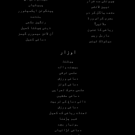
چیونٹی سے فرار
پہیلیاں
نیین لائٹس
پینگوئن ایکسپلورر
مجھے پاگل کر دو
ہندسے
بصری کراس ورڈ
رنگین مکھی
ملائیں!
ذہنی چپلتا کھیل
ریاضی کا جنون
آن لائن میموری گیمز
ماربل ریس
دماغی کھیل
میلوڈک ٹینس
اوزار
پیٹنٹ
بیچنے والے
علمی ترقی
دماغی ورزش
دماغی کوئز
علمی محرک تھراپی
دماغی مشقیں
ذاتی دماغ کی تربیت
دماغی ورزش
ٹھنڈے ریاضی کے کھیل
فہم پڑھنا
ہونہار بچے
دماغی لڑائیاں