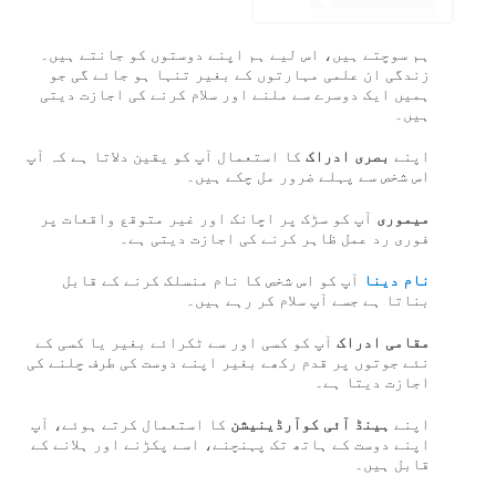
ہم سوچتے ہیں، اس لیے ہم اپنے دوستوں کو جانتے ہیں۔
زندگی ان علمی مہارتوں کے بغیر تنہا ہو جائے گی جو
ہمیں ایک دوسرے سے ملنے اور سلام کرنے کی اجازت دیتی
ہیں۔
اپنے
بصری ادراک
کا استعمال آپ کو یقین دلاتا ہے کہ آپ
اس شخص سے پہلے ضرور مل چکے ہیں۔
میموری
آپ کو سڑک پر اچانک اور غیر متوقع واقعات پر
فوری رد عمل ظاہر کرنے کی اجازت دیتی ہے۔
نام دینا
آپ کو اس شخص کا نام منسلک کرنے کے قابل
بناتا ہے جسے آپ سلام کر رہے ہیں۔
مقامی ادراک
آپ کو کسی اور سے ٹکرائے بغیر یا کسی کے
نئے جوتوں پر قدم رکھے بغیر اپنے دوست کی طرف چلنے کی
اجازت دیتا ہے۔
اپنے
ہینڈ آئی کوآرڈینیشن
کا استعمال کرتے ہوئے، آپ
اپنے دوست کے ہاتھ تک پہنچنے، اسے پکڑنے اور ہلانے کے
قابل ہیں۔