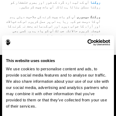
روکنا
آپ کے لیے ارد گرد کے شور اور بصری خلفشار کو
روکنا ممکن بناتا ہے تاکہ آپ بات چیت کر سکیں۔
ورکنگ میموری
آپ کو بات چیت کرنے کی صلاحیت دیتی ہے،
آپ کا دوست جو کہہ رہا ہے اس پر عمل کریں، اس کے خیالات
اور آراء کا جواب دیں، اور اس کے ساتھ بحث نہ کرنے کا
فیصلہ کریں، حالانکہ جب تک آپ کو یاد ہے وہ کسی بھی
چیز کے بارے میں صحیح نہیں تھا۔
روزانہ دماغ کے افعال پر واپس جائیں۔
This website uses cookies
We use cookies to personalise content and ads, to
provide social media features and to analyse our traffic.
We also share information about your use of our site with
our social media, advertising and analytics partners who
may combine it with other information that you’ve
provided to them or that they’ve collected from your use
of their services.