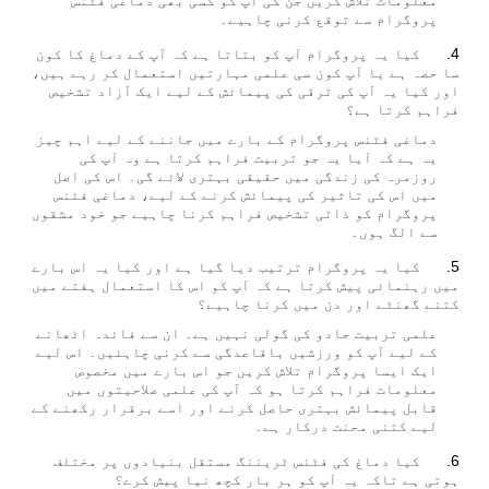
معلومات تلاش کریں جن کی آپ کو کسی بھی دماغی فٹنس
پروگرام سے توقع کرنی چاہیے۔
کیا یہ پروگرام آپ کو بتاتا ہے کہ آپ کے دماغ کا کون
سا حصہ ہے یا آپ کون سی علمی مہارتیں استعمال کر رہے ہیں،
اور کیا یہ آپ کی ترقی کی پیمائش کے لیے ایک آزاد تشخیص
فراہم کرتا ہے؟
دماغی فٹنس پروگرام کے بارے میں جاننے کے لیے اہم چیز
یہ ہے کہ آیا یہ جو تربیت فراہم کرتا ہے وہ آپ کی
روزمرہ کی زندگی میں حقیقی بہتری لائے گی۔ اس کی اصل
میں اس کی تاثیر کی پیمائش کرنے کے لیے، دماغی فٹنس
پروگرام کو ذاتی تشخیص فراہم کرنا چاہیے جو خود مشقوں
سے الگ ہوں۔
کیا یہ پروگرام ترتیب دیا گیا ہے اور کیا یہ اس بارے
میں رہنمائی پیش کرتا ہے کہ آپ کو اس کا استعمال ہفتے میں
کتنے گھنٹے اور دن میں کرنا چاہیے؟
علمی تربیت جادو کی گولی نہیں ہے۔ ان سے فائدہ اٹھانے
کے لیے آپ کو ورزشیں باقاعدگی سے کرنی چاہئیں۔ اس لیے
ایک ایسا پروگرام تلاش کریں جو اس بارے میں مخصوص
معلومات فراہم کرتا ہو کہ آپ کی علمی صلاحیتوں میں
قابل پیمائش بہتری حاصل کرنے اور اسے برقرار رکھنے کے
لیے کتنی محنت درکار ہے۔
کیا دماغ کی فٹنس ٹریننگ مستقل بنیادوں پر مختلف
ہوتی ہے تاکہ یہ آپ کو ہر بار کچھ نیا پیش کرے؟