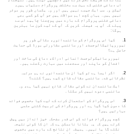
اب دماغی فٹنس کے بہت سے مختلف پروگرام دستیاب ہیں،
لیکن وہ سب ایک جیسے نہیں ہیں اور وہ یکساں طور پر موثر
نہیں ہیں۔ یہاں کچھ اہم سوالات ہیں جو آپ کو کسی بھی
دماغی فٹنس پروگرام کے بارے میں پوچھنا چاہیے اس سے
پہلے کہ آپ یہ فیصلہ کریں کہ آپ کے لیے کون سا بہترین
ہوگا:
کیا اس پروگرام کو سائنسدانوں، مثالی طور پر
نیوروپائیکالوجسٹ، اور سائنسی مشاورتی بورڈ کی حمایت
حاصل ہے؟
نیورو سائیکولوجسٹ انسانی ادراک، دماغ کی ساخت اور
افعال کو ماپنے اور سمجھنے میں مہارت رکھتے ہیں۔
اگر ایسا ہے تو کیا ان سائنسدانوں نے ہم مرتبہ
نظرثانی شدہ سائنسی مقالے شائع کیے ہیں؟ کتنے؟
ایک سائنسدان نے کوئی مقالہ شائع نہیں کیا ہے، وہ
سائنسی دعوے نہیں کر سکتا۔
اس پروگرام کو استعمال کرنے کے لیے کیا مخصوص فوائد
کا دعویٰ کیا گیا ہے اور پروگرام کی تربیت کتنی علمی
مہارتیں ہیں؟
کچھ پروگرام فوائد کو اس قدر مضحکہ خیز انداز میں پیش
کرتے ہیں کہ یہ بتانا ناممکن ہے کہ ان کا کوئی نتیجہ
نکلے گا یا نہیں۔ ہمیشہ ان نتائج کے بارے میں مخصوص