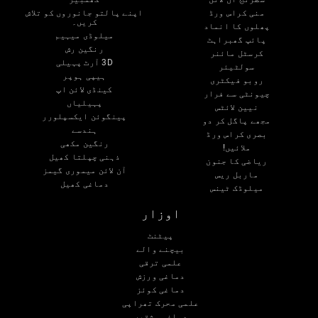
منی کراس ورڈ
اپنے پالتو جانوروں کو تلاش
کریں۔
پھلوں کا انماد
میلوڈی میہیم
پائپ گھبراہٹ
رنگین رش
کرسٹل مائنر
3D آرٹ پہیلی
سولٹیئر
ہیپی ہوپر
روبو فیکٹری
کینڈی لائن اپ
چیونٹی سے فرار
پہیلیاں
نیین لائٹس
پینگوئن ایکسپلورر
مجھے پاگل کر دو
ہندسے
بصری کراس ورڈ
رنگین مکھی
ملائیں!
ذہنی چپلتا کھیل
ریاضی کا جنون
آن لائن میموری گیمز
ماربل ریس
دماغی کھیل
میلوڈک ٹینس
اوزار
پیٹنٹ
بیچنے والے
علمی ترقی
دماغی ورزش
دماغی کوئز
علمی محرک تھراپی
دماغی مشقیں