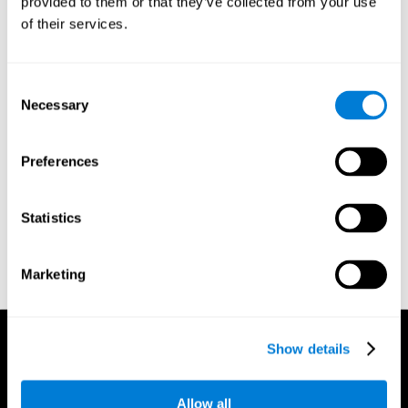
provided to them or that they’ve collected from your use
دماغی ورزش کے کچھ پروگرام بہت مختصر مدت کے نتائج
of their services.
پیدا کرتے ہیں لیکن بہت شدید اور برقرار رکھنا مشکل
ہوتا ہے۔ دوسرے بہت دھیرے دھیرے ہوسکتے ہیں اور آپ کے
لیے کافی مشکل نہیں ہوسکتے۔ آپ کو ایک ایسے پروگرام
کا انتخاب کرنا چاہیے جو شروع سے آپ کا جائزہ لے اور
Consent
پھر آپ کی انفرادی رفتار اور تربیت کے انداز کو ظاہر
Necessary
Selection
کرنے کے لیے کاموں کی مشکل کو ایڈجسٹ کرے۔
کیا آپ پروگرام کرنے کے لیے تیار اور قابل ہیں یا
یہ بہت دباؤ والا ہوگا؟
Preferences
زیادہ تناؤ نیوروجینیسیس کو کم کر سکتا ہے – اور روک
بھی سکتا ہے – جو کہ نئے نیوران یا دماغی خلیوں کی
تخلیق ہے۔ آپ کے لیے بہترین دماغی فٹنس پروگرام جو آپ
Statistics
کو ذاتی نوعیت کی تربیت فراہم کرے گا کہ یہ نہ تو بہت
آسان ہے اور نہ ہی بہت زیادہ دباؤ، بلکہ آپ کی ترقی کے
ساتھ ساتھ آپ کی ضروریات کے مطابق ہوتا ہے۔
Marketing
Show details
Allow all