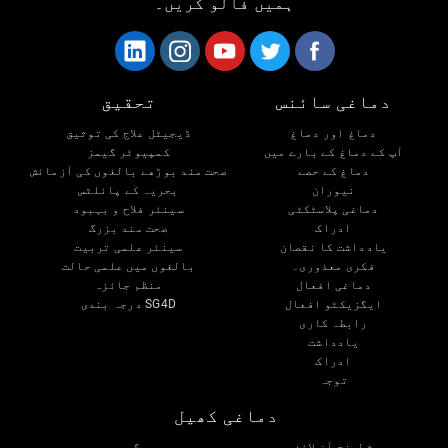
ہمیں فالو کریں۔
دماغی سائنس
تحقیق
دماغ اور دماغ
ڈیجیٹل علاج کی توثیق
آپ کے دماغ کے بارے میں
کمپیوٹر گیمز
دماغ کے حصے
صحت مند بوڑھے بالغوں کی آزمائش
نیوران
بحریہ کے پائلٹس
دماغی پلاسٹکٹی
سینئر فلاح و بہبود
ادراک
صحت مند بزرگ
یادداشت کا نقصان
سینئر علمی تربیت
فکری معذوری۔
بالغوں میں علمی حالت
دماغی افعال
منظم جائزہ
ایگزیکٹو افعال
SG4D درجہ بندی
رابطہ کاری
یادداشت
ادراک
توجہ
دماغی کھیل
شطرنج آن لائن
گھمبیر