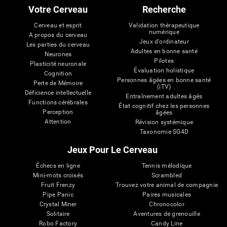
Votre Cerveau
Recherche
Cerveau et esprit
Validation thérapeutique
numérique
A propos du cerveau
Jeux d'ordinateur
Les parties du cerveau
Adultes en bonne santé
Neurones
Pilotes
Plasticité neuronale
Évaluation holistique
Cognition
Personnes âgées en bonne santé
Perte de Mémoire
(iTV)
Déficience intellectuelle
Entraînement adultes âgés
Functions cérébrales
État cognitif chez les personnes
Perception
âgées
Attention
Révision systémique
Taxonomie SG4D
Jeux Pour Le Cerveau
Échecs en ligne
Tennis mélodique
Mini-mots croisés
Scrambled
Fruit Frenzy
Trouvez votre animal de compagnie
Pipe Panic
Paires musicales
Crystal Miner
Chronocolor
Solitaire
Aventures de grenouille
Robo Factory
Candy Line