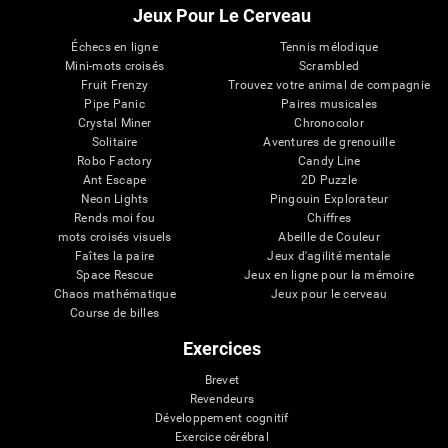
Jeux Pour Le Cerveau
Échecs en ligne
Tennis mélodique
Mini-mots croisés
Scrambled
Fruit Frenzy
Trouvez votre animal de compagnie
Pipe Panic
Paires musicales
Crystal Miner
Chronocolor
Solitaire
Aventures de grenouille
Robo Factory
Candy Line
Ant Escape
2D Puzzle
Neon Lights
Pingouin Explorateur
Rends moi fou
Chiffres
mots croisés visuels
Abeille de Couleur
Faîtes la paire
Jeux d'agilité mentale
Space Rescue
Jeux en ligne pour la mémoire
Chaos mathématique
Jeux pour le cerveau
Course de billes
Exercices
Brevet
Revendeurs
Développement cognitif
Exercice cérébral