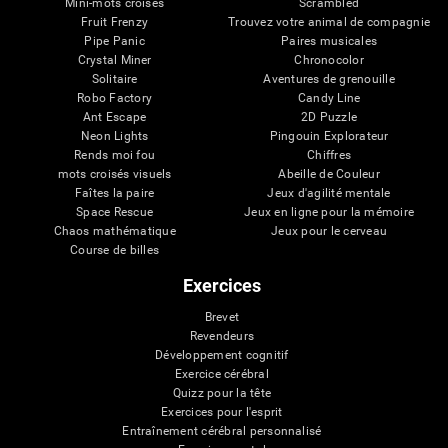
Mini-mots croisés
Scrambled
Fruit Frenzy
Trouvez votre animal de compagnie
Pipe Panic
Paires musicales
Crystal Miner
Chronocolor
Solitaire
Aventures de grenouille
Robo Factory
Candy Line
Ant Escape
2D Puzzle
Neon Lights
Pingouin Explorateur
Rends moi fou
Chiffres
mots croisés visuels
Abeille de Couleur
Faîtes la paire
Jeux d'agilité mentale
Space Rescue
Jeux en ligne pour la mémoire
Chaos mathématique
Jeux pour le cerveau
Course de billes
Exercices
Brevet
Revendeurs
Développement cognitif
Exercice cérébral
Quizz pour la tête
Exercices pour l'esprit
Entraînement cérébral personnalisé