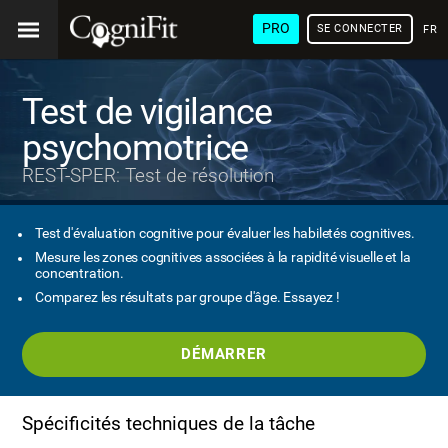
PRO
SE CONNECTER
FRA
Test de vigilance
psychomotrice
REST-SPER: Test de résolution
Test d'évaluation cognitive pour évaluer les habiletés cognitives.
Mesure les zones cognitives associées à la rapidité visuelle et la
concentration.
Comparez les résultats par groupe d'âge. Essayez !
DÉMARRER
Spécificités techniques de la tâche