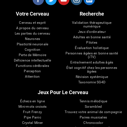
Votre Cerveau
Recherche
Cerveau et esprit
Validation thérapeutique
numérique
A propos du cerveau
Jeux d'ordinateur
Les parties du cerveau
Adultes en bonne santé
Neurones
Pilotes
Plasticité neuronale
Évaluation holistique
Cognition
Personnes âgées en bonne santé
Perte de Mémoire
(iTV)
Déficience intellectuelle
Entraînement adultes âgés
Functions cérébrales
État cognitif chez les personnes
Perception
âgées
Attention
Révision systémique
Taxonomie SG4D
Jeux Pour Le Cerveau
Échecs en ligne
Tennis mélodique
Mini-mots croisés
Scrambled
Fruit Frenzy
Trouvez votre animal de compagnie
Pipe Panic
Paires musicales
Crystal Miner
Chronocolor