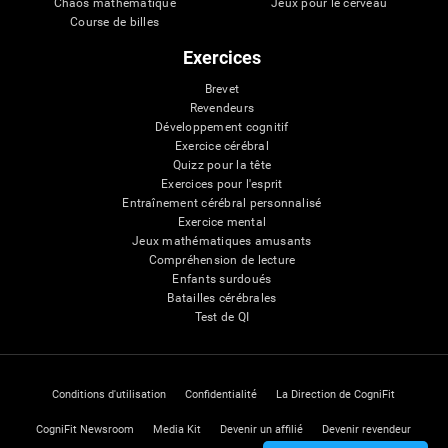
Chaos mathématique
Jeux pour le cerveau
Course de billes
Exercices
Brevet
Revendeurs
Développement cognitif
Exercice cérébral
Quizz pour la tête
Exercices pour l'esprit
Entraînement cérébral personnalisé
Exercice mental
Jeux mathématiques amusants
Compréhension de lecture
Enfants surdoués
Batailles cérébrales
Test de QI
Conditions d'utilisation
Confidentialité
La Direction de CogniFit
CogniFit Newsroom
Media Kit
Devenir un affilié
Devenir revendeur