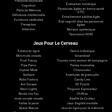
Plasticité neuronale
Évaluation holistique
Cognition
Personnes âgées en bonne santé
Perte de Mémoire
(iTV)
Déficience intellectuelle
Entraînement adultes âgés
Functions cérébrales
État cognitif chez les personnes
Perception
âgées
Attention
Révision systémique
Taxonomie SG4D
Jeux Pour Le Cerveau
Échecs en ligne
Tennis mélodique
Mini-mots croisés
Scrambled
Fruit Frenzy
Trouvez votre animal de compagnie
Pipe Panic
Paires musicales
Crystal Miner
Chronocolor
Solitaire
Aventures de grenouille
Robo Factory
Candy Line
Ant Escape
2D Puzzle
Neon Lights
Pingouin Explorateur
Rends moi fou
Chiffres
mots croisés visuels
Abeille de Couleur
Faîtes la paire
Jeux d'agilité mentale
Space Rescue
Jeux en ligne pour la mémoire