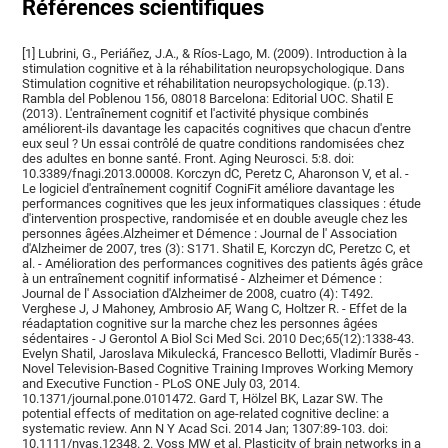
Références scientifiques
[1] Lubrini, G., Periáñez, J.A., & Ríos-Lago, M. (2009). Introduction à la
stimulation cognitive et à la réhabilitation neuropsychologique. Dans
Stimulation cognitive et réhabilitation neuropsychologique. (p.13).
Rambla del Poblenou 156, 08018 Barcelona: Editorial UOC. Shatil E
(2013). L'entraînement cognitif et l'activité physique combinés
améliorent-ils davantage les capacités cognitives que chacun d'entre
eux seul ? Un essai contrôlé de quatre conditions randomisées chez
des adultes en bonne santé. Front. Aging Neurosci. 5:8. doi:
10.3389/fnagi.2013.00008. Korczyn dC, Peretz C, Aharonson V, et al. -
Le logiciel d'entraînement cognitif CogniFit améliore davantage les
performances cognitives que les jeux informatiques classiques : étude
d'intervention prospective, randomisée et en double aveugle chez les
personnes âgées.Alzheimer et Démence : Journal de l' Association
d'Alzheimer de 2007, tres (3): S171. Shatil E, Korczyn dC, Peretzc C, et
al. - Amélioration des performances cognitives des patients âgés grâce
à un entraînement cognitif informatisé - Alzheimer et Démence :
Journal de l' Association d'Alzheimer de 2008, cuatro (4): T492.
Verghese J, J Mahoney, Ambrosio AF, Wang C, Holtzer R. - Effet de la
réadaptation cognitive sur la marche chez les personnes âgées
sédentaires - J Gerontol A Biol Sci Med Sci. 2010 Dec;65(12):1338-43.
Evelyn Shatil, Jaroslava Mikulecká, Francesco Bellotti, Vladimír Burěs -
Novel Television-Based Cognitive Training Improves Working Memory
and Executive Function - PLoS ONE July 03, 2014.
10.1371/journal.pone.0101472. Gard T, Hölzel BK, Lazar SW. The
potential effects of meditation on age-related cognitive decline: a
systematic review. Ann N Y Acad Sci. 2014 Jan; 1307:89-103. doi:
10.1111/nyas.12348. 2. Voss MW et al. Plasticity of brain networks in a