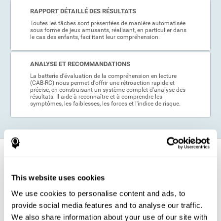
RAPPORT DÉTAILLÉ DES RÉSULTATS
Toutes les tâches sont présentées de manière automatisée
sous forme de jeux amusants, réalisant, en particulier dans
le cas des enfants, facilitant leur compréhension.
ANALYSE ET RECOMMANDATIONS
La batterie d'évaluation de la compréhension en lecture
(CAB-RC) nous permet d'offrir une rétroaction rapide et
précise, en construisant un système complet d'analyse des
résultats. Il aide à reconnaître et à comprendre les
symptômes, les faiblesses, les forces et l'indice de risque.
Dans quels cas est-il conseillé
d'appliquer ce test cognitif de
compréhension en lecture?
This website uses cookies
We use cookies to personalise content and ads, to
Grâce à ses excellentes qualités psychométriques et à sa facilité
provide social media features and to analyse our traffic.
d'application, le test de compréhension de lecture CogniFit (CAB-RC)
peut être très utile dans une grande variété de cas. Par exemple, si un
We also share information about your use of our site with
enfant a des problèmes de lecture en classe, ce test peut être