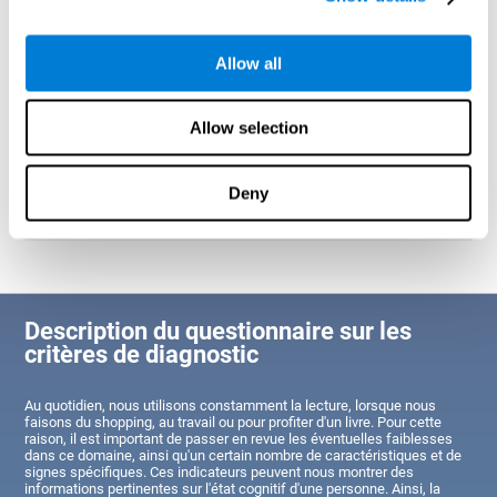
Identifier les forces et les faiblesses cognitives dans le
Allow all
domaine de la lecture
Grâce à ce test, il sera possible de connaître l'état des zones du
cerveau destinées à la lecture. Un mauvais état de ces
capacités pourrait nous aider à comprendre pourquoi l'utilisateur
Allow selection
a des difficultés à effectuer une lecture complète et agile, et à
concevoir un plan d'action adapté pour renforcer ces domaines.
Cependant, de bons résultats indiqueraient que la personne a
des capacités cognitives liées à la lecture égales ou
Deny
supérieures à la moyenne, selon son segment d'âge.
Description du questionnaire sur les
critères de diagnostic
Au quotidien, nous utilisons constamment la lecture, lorsque nous
faisons du shopping, au travail ou pour profiter d'un livre. Pour cette
raison, il est important de passer en revue les éventuelles faiblesses
dans ce domaine, ainsi qu'un certain nombre de caractéristiques et de
signes spécifiques. Ces indicateurs peuvent nous montrer des
informations pertinentes sur l'état cognitif d'une personne. Ainsi, la