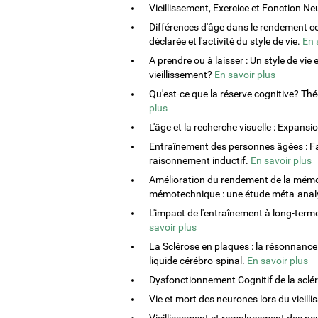
Vieillissement, Exercice et Fonction N
Différences d'âge dans le rendement co
déclarée et l'activité du style de vie.
En 
A prendre ou à laisser : Un style de vi
vieillissement?
En savoir plus
Qu'est-ce que la réserve cognitive? Th
plus
L'âge et la recherche visuelle : Expansi
Entraînement des personnes âgées : Fact
raisonnement inductif.
En savoir plus
Amélioration du rendement de la mémoi
mémotechnique : une étude méta-anal
L'impact de l'entraînement à long-ter
savoir plus
La Sclérose en plaques : la résonnance
liquide cérébro-spinal.
En savoir plus
Dysfonctionnement Cognitif de la sclé
Vie et mort des neurones lors du vieill
Vieillissement et remplacement des ne