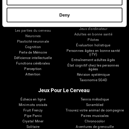
Votre Cerveau
Recherche
Deny
Cerveau et esprit
Validation thérapeutique
numérique
A propos du cerveau
Jeux d'ordinateur
Les parties du cerveau
Adultes en bonne santé
Neurones
Pilotes
Plasticité neuronale
Évaluation holistique
Cognition
Personnes âgées en bonne santé
Perte de Mémoire
(iTV)
Déficience intellectuelle
Entraînement adultes âgés
Functions cérébrales
État cognitif chez les personnes
Perception
âgées
Attention
Révision systémique
Taxonomie SG4D
Jeux Pour Le Cerveau
Échecs en ligne
Tennis mélodique
Mini-mots croisés
Scrambled
Fruit Frenzy
Trouvez votre animal de compagnie
Pipe Panic
Paires musicales
Crystal Miner
Chronocolor
Solitaire
Aventures de grenouille