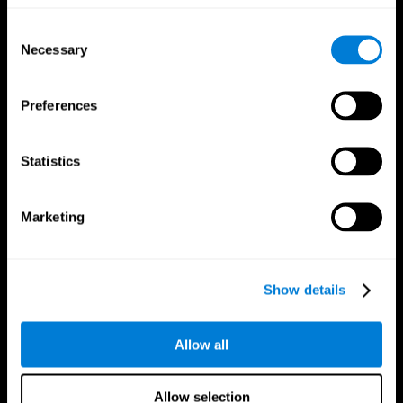
Consent
Necessary
Selection
Preferences
App CogniFit
Statistics
Marketing
Show details
Allow all
Nous suivre
Allow selection