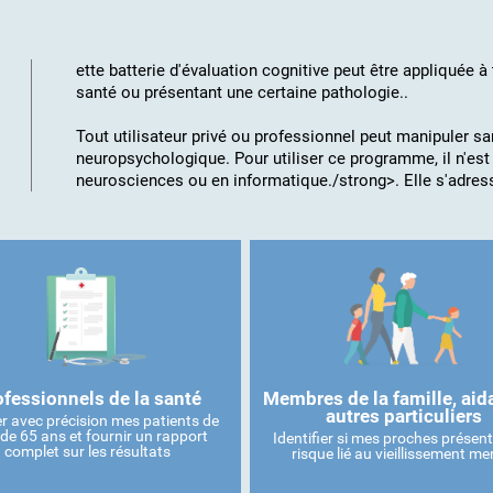
ette batterie d'évaluation cognitive peut être appliquée 
santé ou présentant une certaine pathologie..
Tout utilisateur privé ou professionnel peut manipuler san
neuropsychologique. Pour utiliser ce programme, il n'es
neurosciences ou en informatique./strong>. Elle s'adresse
ofessionnels de la santé
Membres de la famille, aid
autres particuliers
r avec précision mes patients de
 de 65 ans et fournir un rapport
Identifier si mes proches présen
complet sur les résultats
risque lié au vieillissement me