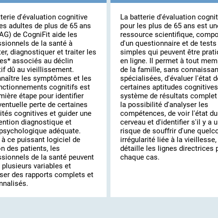
terie d'évaluation cognitive
La batterie d'évaluation cognit
es adultes de plus de 65 ans
pour les plus de 65 ans est un
AG) de CogniFit aide les
ressource scientifique, comp
ssionnels de la santé à
d'un questionnaire et de tests
er, diagnostiquer et traiter les
simples qui peuvent être prat
les* associés au déclin
en ligne. Il permet à tout mem
if dû au vieillissement.
de la famille, sans connaissa
naître les symptômes et les
spécialisées, d'évaluer l'état d
nctionnements cognitifs est
certaines aptitudes cognitives
mière étape pour identifier
système de résultats complet 
entuelle perte de certaines
la possibilité d'analyser les
tés cognitives et guider une
compétences, de voir l'état du
ention diagnostique et
cerveau et d'identifier s'il y a 
psychologique adéquate.
risque de souffrir d'une quel
à ce puissant logiciel de
irrégularité liée à la vieillesse,
n des patients, les
détaille les lignes directrices 
ssionnels de la santé peuvent
chaque cas.
 plusieurs variables et
ser des rapports complets et
nnalisés.