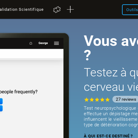
alidation Scientifique
Outil
Vous av
?
Testez à q
cerveau vie
27
reviews
Test neuropsychologique en
effectue un dépistage men
influencent le vieillisseme
type de détérioration cogn
À QUI EST-CE DESTINÉ ?