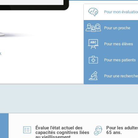
Pour mon évaluatio
Pour un proche
Pour mes élèves
r
Pour mes patients
Pour une recherch
Évalue l'état actuel des
Pour les adulte
capacités cognitives liées
65 ans.
au vieillissement.