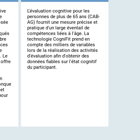
ive
L'évaluation cognitive pour les
e
personnes de plus de 65 ans (CAB-
osée
AG) fournit une mesure précise et
pratique d'un large éventail de
iqués
compétences liées à l'âge. La
bre
technologie CogniFit prend en
nces
compte des milliers de variables
e
lors de la réalisation des activités
. Le
d'évaluation afin d'obtenir des
offre
données fiables sur l'état cognitif
du participant.
un
conque
 et
pour