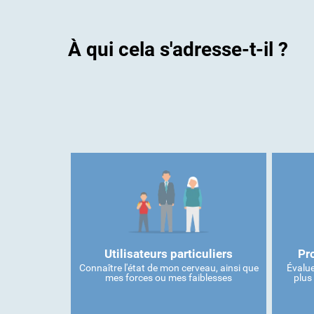
À qui cela s'adresse-t-il ?
Utilisateurs particuliers
Pr
Connaître l'état de mon cerveau, ainsi que
Évalue
mes forces ou mes faiblesses
plus