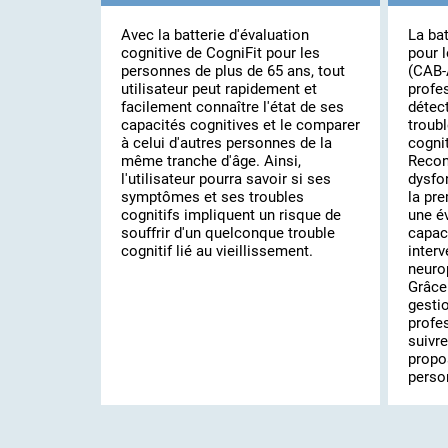
Avec la batterie d'évaluation
La bat
cognitive de CogniFit pour les
pour l
personnes de plus de 65 ans, tout
(CAB-
utilisateur peut rapidement et
profe
facilement connaître l'état de ses
détect
capacités cognitives et le comparer
troub
à celui d'autres personnes de la
cognit
même tranche d'âge. Ainsi,
Recon
l'utilisateur pourra savoir si ses
dysfo
symptômes et ses troubles
la pre
cognitifs impliquent un risque de
une év
souffrir d'un quelconque trouble
capaci
cognitif lié au vieillissement.
interv
neuro
Grâce 
gestio
profe
suivre
propo
perso